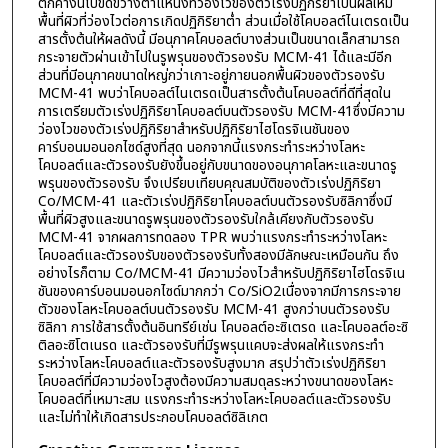
ตกค้างนี้ไปขัดขวางตำแหน่งที่ว่องไวของตัวเร่งปฏิกิริยาเป็นผลให้มี
พื้นที่ผิวที่ว่องไวต่อการเกิดปฏิกิริยาต่ำ ส่วนเมื่อใช้โคบอลต์ไนเตรดเป็น
สารตั้งต้นให้ผลดังนี้ มีอนุภาคโคบอลต์บางส่วนเป็นขนาดเล็กสามารถ
กระจายตัวผ่านเข้าไปในรูพรุนของตัวรองรับ MCM-41 ได้และมีอีก
ส่วนที่มีอนุภาคขนาดใหญ่กว่าเกาะอยู่ภายนอกพื้นผิวของตัวรองรับ
MCM-41 พบว่าโคบอลต์ไนเตรดเป็นสารตั้งต้นโคบอลต์ที่ดีที่สุดใน
การเตรียมตัวเร่งปฏิกิริยาโคบอลต์บนตัวรองรับ MCM-41ซึ่งมีความ
ว่องไวของตัวเร่งปฏิกิริยาสำหรับปฏิกิริยาไฮโดรจิเนชันของ
คาร์บอนมอนอกไซด์สูงที่สุด นอกจากนี้แรงกระทำระหว่างโลหะ
โคบอลต์และตัวรองรับยังขึ้นอยู่กับขนาดของอนุภาคโลหะและขนาดรู
พรุนของตัวรองรับ จึงเปรียบเทียบคุณสมบัติของตัวเร่งปฏิกิริยา
Co/MCM-41 และตัวเร่งปฏิกิริยาโคบอลต์บนตัวรองรับซิลิกาซึ่งมี
พื้นที่ผิวสูงและขนาดรูพรุนของตัวรองรับใกล้เคียงกับตัวรองรับ
MCM-41 จากผลการทดลอง TPR พบว่าแรงกระทำระหว่างโลหะ
โคบอลต์และตัวรองรับของตัวรองรับทั้งสองมีลักษณะเหมือนกัน ถึง
อย่างไรก็ตาม Co/MCM-41 มีความว่องไวสำหรับปฏิกิริยาไฮโดรจิเน
ชันของคาร์บอนมอนอกไซด์มากกว่า Co/SiO2เนื่องจากมีการกระจาย
ตัวของโลหะโคบอลต์บนตัวรองรับ MCM-41 สูงกว่าบนตัวรองรับ
ซิลิกา การใช้สารตั้งต้นอินทรีย์เช่น โคบอลต์อะซิเตรด และโคบอลต์อะซิ
ติลอะซิโตเนรด และตัวรองรับที่มีรูพรุนแคบจะส่งผลให้แรงกระทำ
ระหว่างโลหะโคบอลต์และตัวรองรับสูงมาก สรุปว่าตัวเร่งปฏิกิริยา
โคบอลต์ที่มีความว่องไวสูงต้องมีความสมดุลระหว่างขนาดของโลหะ
โคบอลต์ที่เหมาะสม แรงกระทำระหว่างโลหะโคบอลต์และตัวรองรับ
และไม่ทำให้เกิดสารประกอบโคบอลต์ซิลิเกต