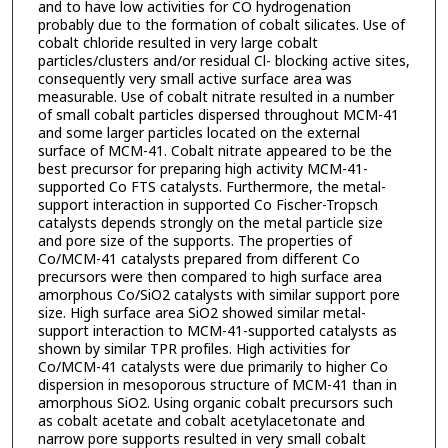
and to have low activities for CO hydrogenation
probably due to the formation of cobalt silicates. Use of
cobalt chloride resulted in very large cobalt
particles/clusters and/or residual Cl- blocking active sites,
consequently very small active surface area was
measurable. Use of cobalt nitrate resulted in a number
of small cobalt particles dispersed throughout MCM-41
and some larger particles located on the external
surface of MCM-41. Cobalt nitrate appeared to be the
best precursor for preparing high activity MCM-41-
supported Co FTS catalysts. Furthermore, the metal-
support interaction in supported Co Fischer-Tropsch
catalysts depends strongly on the metal particle size
and pore size of the supports. The properties of
Co/MCM-41 catalysts prepared from different Co
precursors were then compared to high surface area
amorphous Co/SiO2 catalysts with similar support pore
size. High surface area SiO2 showed similar metal-
support interaction to MCM-41-supported catalysts as
shown by similar TPR profiles. High activities for
Co/MCM-41 catalysts were due primarily to higher Co
dispersion in mesoporous structure of MCM-41 than in
amorphous SiO2. Using organic cobalt precursors such
as cobalt acetate and cobalt acetylacetonate and
narrow pore supports resulted in very small cobalt