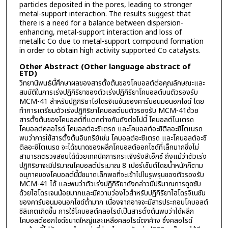
particles deposited in the pores, leading to stronger
metal-support interaction. The results suggest that
there is a need for a balance between dispersion-
enhancing, metal-support interaction and loss of
metallic Co due to metal-support compound formation
in order to obtain high activity supported Co catalysts.
Other Abstract (Other language abstract of
ETD)
วิทยานิพนธ์นี้ศึกษาผลของสารตั้งต้นของโคบอลต์ต่อคุณลักษณะและ
สมบัติในการเร่งปฏิกิริยาของตัวเร่งปฏิกิริยาโคบอลต์บนตัวรองรับ
MCM-41 สำหรับปฏิกิริยาไฮโดรจิเนชันของคาร์บอนมอนอกไซด์ โดย
ทำการเตรียมตัวเร่งปฏิกิริยาโคบอลต์บนตัวรองรับ MCM-41ด้วย
สารตั้งต้นของโคบอลต์ที่แตกต่างกันดังต่อไปนี้ โคบอลต์ไนเตรด
โคบอลต์คลอไรด์ โคบอลต์อะซิเตรด และโคบอลต์อะซิติลอะซิโตเนรด
พบว่าการใช้สารตั้งต้นอินทรีย์เช่น โคบอลต์อะซิเตรด และโคบอลต์อะซิ
ติลอะซิโตเนรด จะได้ขนาดของผลึกโคบอลต์ออกไซด์ที่เล็กมากซึ่งไม่
สามารถตรวจสอบได้ด้วยเทคนิคการกระเจิงรังสีเอ็กซ์ ถึงแม้ว่าตัวเร่ง
ปฏิกิริยาจะมีปริมาณโคบอลต์ประมาณ 8 เปอร์เซ็นต์โดยน้ำหนักก็ตาม
อนุภาคของโคบอลต์นี้มีขนาดเล็กพอที่จะเข้าไปในรูพรุนของตัวรองรับ
MCM-41 ได้ และพบว่าตัวเร่งปฏิกิริยาดังกล่าวมีปริมาณการดูดซับ
ด้วยไฮโดรเจนน้อยมากและมีความว่องไวสำหรับปฏิกิริยาไฮโดรจิเนชัน
ของคาร์บอนมอนอกไซด์ต่ำมาก เนื่องจากอาจจะมีสารประกอบโคบอลต์
ซิลิเกตเกิดขึ้น การใช้โคบอลต์คลอไรด์เป็นสารตั้งต้นพบว่าได้ผลึก
โคบอลต์ออกไซด์ขนาดใหญ่และเหลือคลอไรด์ตกค้าง ซึ่งคลอไรด์