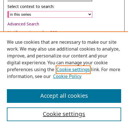
Select context to search:
Advanced Search
Notify me via email or
RSS
We use cookies that are necessary to make our site
Browse
work. We may also use additional cookies to analyze,
Collections
improve, and personalize our content and your
digital experience. You can manage your cookie
Disciplines
preferences using the
Cookie settings
link. For more
Authors
information, see our
Cookie Policy
Author Corner
Author FAQ
Accept all cookies
Cookie settings