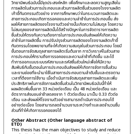
วิทยานิพนธ์ฉบับนี้มีจุดประสงค์หลัก เพื่อศึกษาและลดความสูญเสียใน
การผลิตในส่วนการประกอบและส่วนการผลิตชิ้นส่วนของโรงงานผลิต
เก้าอี้ทันตกรรมตัวอย่าง จากการศึกษาพบว่าในกระบวนการผลิตและ
สายการประกอบเกิดการรอคอยและความล่าช้าในการประกอบขึ้น ส่ง
ผลให้สายการผลิตของโรงงานตัวอย่างนั้นเกิดความไม่สมดุล โดยความ
ไม่สมดุลของสายการผลิตนั้นได้สร้างปัญหาในการจัดตารางการผลิต
ชิ้นส่วนให้ตรงกับความต้องการในการประกอบอันส่งผลให้เกิดความ
ล่าช้าในการผลิตขึ้น การปรับปรุงส่วนการผลิตของโรงงานผลิตเก้าอี้
ทันตกรรมโดยพยายามที่จะให้เกิดความสมดุลในส่วนการประกอบ โดยมี
ขั้นตอนการจัดสมดุลสายการผลิตเริ่มต้นจาก การวิเคราะห์ในส่วนสาย
การประกอบให้ทราบถึงการรอคอยและความล่าช้าที่เกิดขึ้น และได้
ทำการออกแบบระบบรหัสงานและรหัสชิ้นส่วนใหม่เพื่อให้มีความ
สัมพันธ์กับขั้นตอนในการประกอบอันส่งผลให้เกิดการจัดการชิ้นส่วน
และงานย่อยที่จะนำมาใช้ในสายการประกอบตามลำดับขั้นและตรงตาม
เวลาที่ต้องการใช้งาน เมื่อดำเนินการจัดสมดุลสายการผลิตและเพิ่ม
ประสิทธิภาพในการจัดการผลิตชิ้นส่วนในวิทยานิพนธ์ฉบับนี้ทำให้
ผลผลิตเพิ่มขึ้นจาก 33 หน่วยต่อเดือน เป็น 48 หน่วยต่อเดือน และ
อัตราการส่งมอบล่าช้าลดลงจาก 1 ตัวต่อเดือน มาเป็น 0.33 ตัวต่อ
เดือน และส่งผลให้โรงงานตัวอย่างสามารถดำเนินการประกอบได้
อย่างต่อเนื่อง โดยสามารถลดจำนวนงานระหว่างทำและลดจำนวนชิ้น
ส่วนที่ทำให้เกิดการรอคอยลงได้
Other Abstract (Other language abstract of
ETD)
This thesis has the main objectives to study and reduce