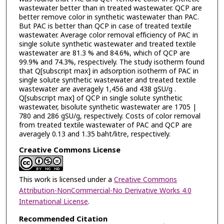
wastewater better than in treated wastewater. QCP are
better remove color in synthetic wastewater than PAC.
But PAC is better than QCP in case of treated textile
wastewater. Average color removal efficiency of PAC in
single solute synthetic wastewater and treated textile
wastewater are 81.3 % and 84.6%, which of QCP are
99.9% and 74.3%, respectively. The study isotherm found
that Q[subscript max] in adsorption isotherm of PAC in
single solute synthetic wastewater and treated textile
wastewater are averagely 1,456 and 438 gSU/g .
Q[subscript max] of QCP in single solute synthetic
wastewater, bisolute synthetic wastewater are 1705 |
780 and 286 gSU/g, respectively. Costs of color removal
from treated textile wastewater of PAC and QCP are
averagely 0.13 and 1.35 baht/litre, respectively.
Creative Commons License
This work is licensed under a
Creative Commons
Attribution-NonCommercial-No Derivative Works 4.0
International License
.
Recommended Citation