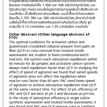
การดูดซับสีในน้ำเสียสังเคราะห์แบบสีเดียวและน้ำทิ้งจากโรงงานฟอก
ย้อมของ ถ่านกัมมันต์เป็น 1,456 และ 438 กรัมSUต่อกรัมวัสดุ และ
Q[subscript max] ของเส้นใยลูกปาล์มในการดูดซับน้ำเสียสังเคราะห์
แบบสีเดียว น้ำเสียสังเคราะห์แบบสีผสม และน้ำทิ้งจากโรงงานฟอก
ย้อมเป็น 1,705 780 และ 286 กรัมSUต่อกรัมวัสดุ อัตราค่าบำบัดสี
เฉลี่ยในน้ำทิ้งจากโรงงานฟอกย้อมของถ่านกัมมันต์และเส้นใย ลูก
ปาล์มเป็น 0.13 บาทต่อลิตร และ 1.35 บาทต่อลิตร ตามลำดับ
Other Abstract (Other language abstract of
ETD)
The optimal conditions for activated carbon and
quaternized crosslinked cellulose prepare from palm oil
fiber (QCP) in color removal from treated textile
wastewater are studied. In fixed-conditioned batch
reactors, the system reach adsorption equilibrium within
60 minute for all samples and activated carbon system
always reach equilibrium faster than QCP. In studying the
effect of speed of agitation we found that varied speeds
of agitation does not affect the equilibrium when
reactor runs faster than 60 rpm. PAC need lower speed
of agitation to achieve adsorption equilibrium than QCP
at the same contact time. For effect of pH, efficiency of
PAC and QCP are best at pH 2 and decrease as pH rise.
In the study of adsorption efficiency in single solute
synthetic wastewater and treated textile wastewater, it
was found that PAC and QCP remove color in synthetic