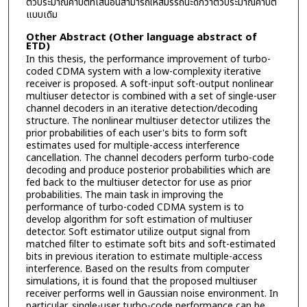
ตัวประมาณค่าบิตที่เสนอนี้สามารถให้สมรรถนะดีกว่าตัวประมาณค่าบิต
แบบเดิม
Other Abstract (Other language abstract of
ETD)
In this thesis, the performance improvement of turbo-
coded CDMA system with a low-complexity iterative
receiver is proposed. A soft-input soft-output nonlinear
multiuser detector is combined with a set of single-user
channel decoders in an iterative detection/decoding
structure. The nonlinear multiuser detector utilizes the
prior probabilities of each user's bits to form soft
estimates used for multiple-access interference
cancellation. The channel decoders perform turbo-code
decoding and produce posterior probabilities which are
fed back to the multiuser detector for use as prior
probabilities. The main task in improving the
performance of turbo-coded CDMA system is to
develop algorithm for soft estimation of multiuser
detector. Soft estimator utilize output signal from
matched filter to estimate soft bits and soft-estimated
bits in previous iteration to estimate multiple-access
interference. Based on the results from computer
simulations, it is found that the proposed multiuser
receiver performs well in Gaussian noise environment. In
particular, single-user turbo-code performance can be