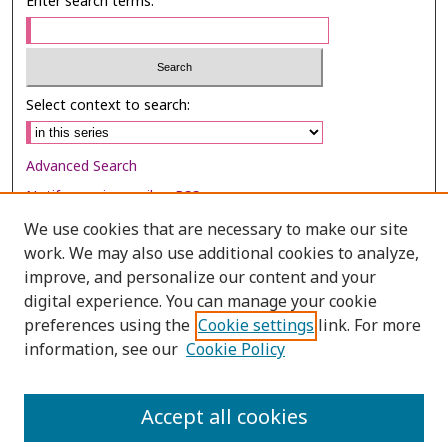
Enter search terms:
Select context to search:
Advanced Search
Notify me via email or
RSS
We use cookies that are necessary to make our site
Browse
work. We may also use additional cookies to analyze,
Collections
improve, and personalize our content and your
digital experience. You can manage your cookie
Disciplines
preferences using the
Cookie settings
link. For more
Authors
information, see our
Cookie Policy
Author Corner
Author FAQ
Accept all cookies