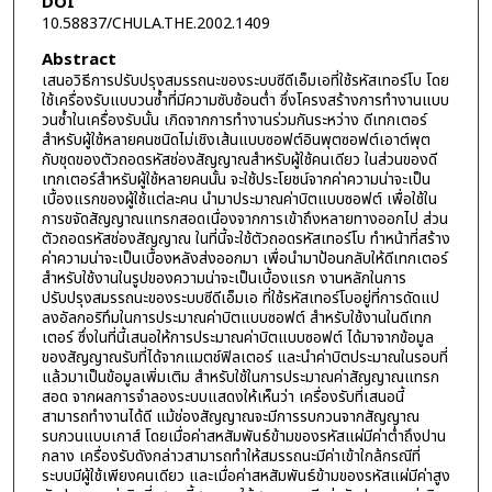
DOI
10.58837/CHULA.THE.2002.1409
Abstract
เสนอวิธีการปรับปรุงสมรรถนะของระบบซีดีเอ็มเอที่ใช้รหัสเทอร์โบ โดย
ใช้เครื่องรับแบบวนซ้ำที่มีความซับซ้อนต่ำ ซึ่งโครงสร้างการทำงานแบบ
วนซ้ำในเครื่องรับนั้น เกิดจากการทำงานร่วมกันระหว่าง ดีเทกเตอร์
สำหรับผู้ใช้หลายคนชนิดไม่เชิงเส้นแบบซอฟต์อินพุตซอฟต์เอาต์พุต
กับชุดของตัวถอดรหัสช่องสัญญาณสำหรับผู้ใช้คนเดียว ในส่วนของดี
เทกเตอร์สำหรับผู้ใช้หลายคนนั้น จะใช้ประโยชน์จากค่าความน่าจะเป็น
เบื้องแรกของผู้ใช้แต่ละคน นำมาประมาณค่าบิตแบบซอฟต์ เพื่อใช้ใน
การขจัดสัญญาณแทรกสอดเนื่องจากการเข้าถึงหลายทางออกไป ส่วน
ตัวถอดรหัสช่องสัญญาณ ในที่นี้จะใช้ตัวถอดรหัสเทอร์โบ ทำหน้าที่สร้าง
ค่าความน่าจะเป็นเบื้องหลังส่งออกมา เพื่อนำมาป้อนกลับให้ดีเทกเตอร์
สำหรับใช้งานในรูปของความน่าจะเป็นเบื้องแรก งานหลักในการ
ปรับปรุงสมรรถนะของระบบซีดีเอ็มเอ ที่ใช้รหัสเทอร์โบอยู่ที่การดัดแป
ลงอัลกอริทึมในการประมาณค่าบิตแบบซอฟต์ สำหรับใช้งานในดีเทก
เตอร์ ซึ่งในที่นี้เสนอให้การประมาณค่าบิตแบบซอฟต์ ได้มาจากข้อมูล
ของสัญญาณรับที่ได้จากแมตช์ฟิลเตอร์ และนำค่าบิตประมาณในรอบที่
แล้วมาเป็นข้อมูลเพิ่มเติม สำหรับใช้ในการประมาณค่าสัญญาณแทรก
สอด จากผลการจำลองระบบแสดงให้เห็นว่า เครื่องรับที่เสนอนี้
สามารถทำงานได้ดี แม้ช่องสัญญาณจะมีการรบกวนจากสัญญาณ
รบกวนแบบเกาส์ โดยเมื่อค่าสหสัมพันธ์ข้ามของรหัสแผ่มีค่าต่ำถึงปาน
กลาง เครื่องรับดังกล่าวสามารถทำให้สมรรถนะมีค่าเข้าใกล้กรณีที่
ระบบมีผู้ใช้เพียงคนเดียว และเมื่อค่าสหสัมพันธ์ข้ามของรหัสแผ่มีค่าสูง