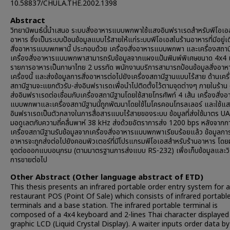
10.58837/CHULA.THE.2002.1398
Abstract
วิทยานิพนธ์นี้นำเสนอ ระบบสั่งอาหารแบบพกพาใช้แสงอินฟราเรดสำหรับพีโอเอ
อาหาร ซึ่งเป็นระบบป้อนข้อมูลแบบไร้สายให้แก่ระบบพีโอเอสในร้านอาหารที่มีอยู่เ
สั่งอาหารแบบพกพานี้ ประกอบด้วย เครื่องสั่งอาหารแบบพกพา และเครื่องสถาน
เครื่องสั่งอาหารแบบพกพาสามารถรับข้อมูลจากแผงแป้นพิมพ์พิเศษขนาด 4x4
รายการอาหารเป็นภาษาไทย 2 บรรทัด พนักงานบริการสามารถป้อนข้อมูลสั่งอาห
เครื่องนี้ และส่งข้อมูลการสั่งอาหารต่อไปยังเครื่องสถานีฐานแบบไร้สาย ด้านเครื
สถานีฐานจะแยกตัวรับ-ส่งอินฟราเรดเพื่อนำไปติดตั้งไว้ตามจุดต่างๆ ภายในร้าน 
ส่งอินฟราเรดต่อเชื่อมกับเครื่องสถานีฐานโดยใช้สายโทรศัพท์ 4 เส้น เครื่องสั่ง
แบบพกพาและเครื่องสถานีฐานนี้ถูกพัฒนาโดยใช้ไมโครคอนโทรลเลอร์ และใช้แ
อินฟราเรดเป็นตัวกลางในการสื่อสารแบบไร้สายของระบบ ข้อมูลที่ส่งใช้มาตร 
มอดูเลตกับความถี่คลื่นพาห์ 38 kHz ส่งด้วยอัตราการส่ง 1200 bps หลังจากก
เครื่องสถานีฐานรับข้อมูลจากเครื่องสั่งอาหารแบบพกพาเรียบร้อยแล้ว ข้อมูลการ
อาหารจะถูกส่งต่อไปยังคอมพิวเตอร์ที่มีโปรแกรมพีโอเอสสำหรับร้านอาหาร โดย
จุดต่อออกแบบอนุกรม (ตามมาตรฐานการส่งแบบ RS-232) เพื่อเก็บข้อมูลและวิ
การขายต่อไป
Other Abstract (Other language abstract of ETD)
This thesis presents an infrared portable order entry system for a
restaurant POS (Point Of Sale) which consists of infrared portabl
terminals and a base station. The infrared portable terminal is
composed of a 4x4 keyboard and 2-lines Thai character displayed
graphic LCD (Liquid Crystal Display). A waiter inputs order data by