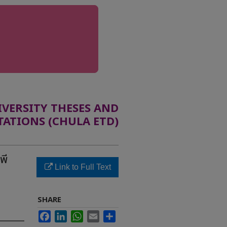
ERSITY THESES AND
TATIONS (CHULA ETD)
พี
Link to Full Text
SHARE
Facebook
LinkedIn
WhatsApp
Email
Share