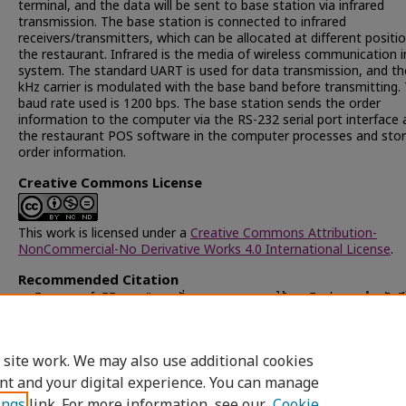
terminal, and the data will be sent to base station via infrared
transmission. The base station is connected to infrared
receivers/transmitters, which can be allocated at different positio
the restaurant. Infrared is the media of wireless communication i
system. The standard UART is used for data transmission, and th
kHz carrier is modulated with the base band before transmitting.
baud rate used is 1200 bps. The base station sends the order
information to the computer via the RS-232 serial port interface
the restaurant POS software in the computer processes and stor
order information.
Creative Commons License
This work is licensed under a
Creative Commons Attribution-
NonCommercial-No Derivative Works 4.0 International License
.
Recommended Citation
ธนมิตรสมบูรณ์, ฐิติชญา, "ระบบสั่งอาหารแบบพกพาใช้แสงอินฟราเรดสำหรับพ
ในร้านอาหาร" (2002).
Chulalongkorn University Theses and Dissert
(Chula ETD)
. 64625.
https://digital.car.chula.ac.th/chulaetd/64625
 site work. We may also use additional cookies
nt and your digital experience. You can manage
ings
link. For more information, see our
Cookie