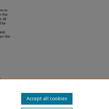
ns in
n the
e 38
 The
 and
es the
ีโอเอส
ations
Accept all cookies