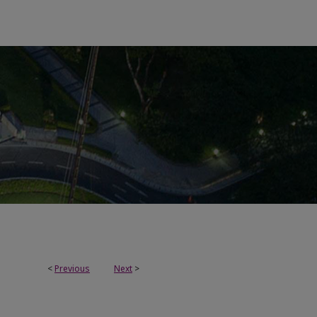
<
Previous
Next
>