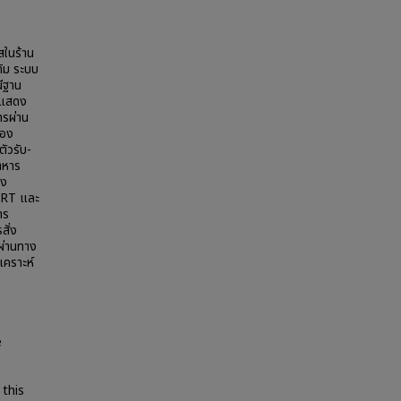
สในร้าน
ดิม ระบบ
ีฐาน
 แสดง
ารผ่าน
่อง
ตัวรับ-
อาหาร
สง
UART และ
าร
สั่ง
ผ่านทาง
เคราะห์
e
 this