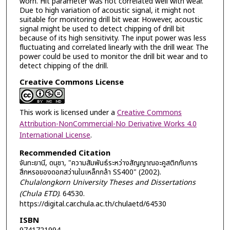
worn. Hit parameter was not correlated well with wear.
Due to high variation of acoustic signal, it might not
suitable for monitoring drill bit wear. However, acoustic
signal might be used to detect chipping of drill bit
because of its high sensitivity. The input power was less
fluctuating and correlated linearly with the drill wear. The
power could be used to monitor the drill bit wear and to
detect chipping of the drill.
Creative Commons License
This work is licensed under a
Creative Commons
Attribution-NonCommercial-No Derivative Works 4.0
International License
.
Recommended Citation
จันทะยานี, ดนุชา, "ความสัมพันธ์ระหว่างสัญญาณอะคูสติกกับการ
สึกหรอของดอกสว่านในเหล็กกล้า SS400" (2002).
Chulalongkorn University Theses and Dissertations
(Chula ETD)
. 64530.
https://digital.car.chula.ac.th/chulaetd/64530
ISBN