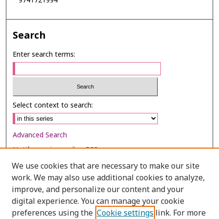
9741721994
Search
Enter search terms:
Select context to search:
Advanced Search
Notify me via email or
RSS
We use cookies that are necessary to make our site
Browse
work. We may also use additional cookies to analyze,
Collections
improve, and personalize our content and your
digital experience. You can manage your cookie
Disciplines
preferences using the
Cookie settings
link. For more
Authors