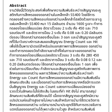
Abstract
งานวิจัยนี้มีวัตถุประสงค์เพื่อศึกษาความสัมพันธ์ระหว่างสัญญาณอะคู
สติกกับการสึกหรอของดอกสว่านในเหล็กกล้า SS400 โดยใช้การ
ทดลองสร้างความสึกหรอแก่ดอกสว่านเหล็กกล้าไฮลปีดด้วยการเจาะรู
แผ่นเหล็กกล้า SS400 หนา 15 มิลลิเมตร จำนวน 1600 รูเจาะ ทำการ
ทดลองโดยเปลี่ยนแปลง อัตราเร็วรอบ 2 ระดับ คือ 450 และ 710
รอบต่อนาที และอัตราการป้อน 2 ระดับ คือ 0.08 และ 0.20 มิลลิเมตร
ต่อรอบ ใช้ดอกสว่านทดลองเงื่อนไขละ 3 ดอก และนำสัญญาณอะคูสติ
กที่ได้มาวิเคราะห์การสะสมของสัญญาณ Energy Count และ Hit
เพื่อใช้เป็นพารามิเตอร์สำหรับบ่งบอกสภาพการสึกหรอของ ดอกสว่าน
และทำการทดลองวัดกำลังงานขาเช้าที่ใซในการเจาะของดอกสว่าน
ทำการทดลองโดยเปลี่ยนแปลงอัตราเร็วรอบ 3 ระดับ คือ 280 450
และ 710 รอบต่อนาที และอัตราการป้อน 3 ระดับ คือ 0.08 0.12 และ
0.20 มิลลิเมตรต่อรอบ ใช้ดอกสว่านทดลองเงื่อนไขละ 1 ดอก เพื่อ
ช่วยในการเปรียบเทียบ กำลังงานและสัญญาณอะคูสติกกับสภาพการ
สึกหรอของดอกสว่าน ผลการวิจัยพบว่าความสัมพันธ์ระหว่างค่า
Energy และ Count กับการสึกหรอของดอกสว่านมีความสัมพันธ์ใน
ลักษณะเชิงเส้น และเมื่อดอกสว่านเกิดการสึกหรอมากหรือมีการแตก
บิ่นสัญญาณ Energy และ Count แสดงการเปลี่ยนแปลงอย่าง
รวดเร็วในลักษณะไม่ใช่เชิงเส้น ในขณะที่ค่า Hit ยังไม่ สามารถสรุป
ลักษณะความสัมพันธ์ที่ชัดเจนได้ เนื่องจากสัญญาณอะคูสติกมิความ
แปรปรวนค่อนข้างสูงอาจไม่เหมาะสมสำหรับการนำมาใช้ตรวจวัดการ
สึกหรอของดอกสว่าน แต่สามารถนำมาประยุกต์ใช้กับการตรวจจับการ
แตกบิ่นของดอกสว่านได้เพราะมีความไวสูง สำหรับความสัมพันธ์