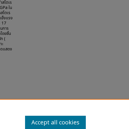
ค่าสโตเร
3 GPa ใน
่าสโตเร
มแข็งแรง
ณ 17
ถในการ
โดยชิ้น
ัก (
าะ
ราดแสดง
es and
Accept all cookies