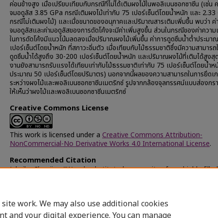
ค่อนข้างสูง เมื่อเปรียบเทียบกับกรณีที่ไม่ได้เติมผงไม้ในพอลิเบนซอกซาซีน (เช่น 
จมอดูลัส 3.85 GPa กรณีเติมผงไม้เท่ากับ 75 เปอร์เซ็นต์โดยน้ำหนัก และ 2.3
กรณีไม่เติมผงไม้) และเมื่อขนาดของอนุภาคและปริมาณสารเติมเพิ่มขึ้น พบว่า ค
จมอดูลัสและค่ามอดูลัสของการดัดโค้งจะมีค่าเพิ่มสูงขึ้น ส่วนในกรณีของค่าควา
ในการดัดโค้งมีแนวโน้มลดลงเมื่อปริมาณผงไม้เพิ่มขึ้น ค่าการดูดซึมน้ำต่ำประมา
เปอร์เซ็นต์โดยน้ำหนัก ที่สภาวะอิ่มตัว เมื่อเทียบกับไม้ธรรมชาติซึ่งมีความสามาร
ดูดซึมน้ำได้สูงถึง 30-200 เปอร์เซ็นต์โดยน้ำหนัก และปริมาณผงไม้ที่เติมได้สูงสุด
งานยังสามารถรับแรงได้เทียบเท่ากับไม้ธรรมชาติเท่ากับ 75 เปอร์เซ็นต์โดยน้ำหน
ประมาณ 50 เปอร์เซ็นต์โดยปริมาตร) นอกจากนี้ผลของความสามารถในการยึดเก
ระหว่างผงไม้และพอลิเบนซอกซาซีนเมตริกซ์ รูปจากกล้องจุลทรรศน์แบบส่องก
ให้เห็นว่าผงไม้และพอลิเบนซอกซาซีนเมตริกซ์
Creative Commons License
This work is licensed under a
Creative Commons Attribution-
NonCommercial-No Derivative Works 4.0 International License
.
Recommended Citation
Jubsilp, Chanjira, "Wood-substituted composites from highly-filled
polybenzoxazine system" (2002).
Chulalongkorn University Thes
Dissertations (Chula ETD)
. 64378.
https://digital.car.chula.ac.th/chulaetd/64378
 site work. We may also use additional cookies
nt and your digital experience. You can manage