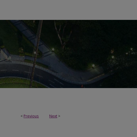
<
Previous
Next
>