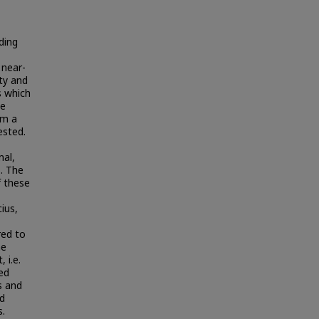
ding
 near-
ity and
s which
he
om a
ested.
mal,
s. The
f these
ius,
red to
he
 i.e.
ed
s and
nd
s.