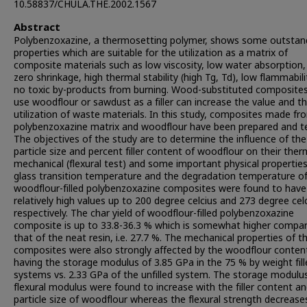
10.58837/CHULA.THE.2002.1567
Abstract
Polybenzoxazine, a thermosetting polymer, shows some outstan
properties which are suitable for the utilization as a matrix of
composite materials such as low viscosity, low water absorption,
zero shrinkage, high thermal stability (high Tg, Td), low flammabil
no toxic by-products from burning. Wood-substituted composite
use woodflour or sawdust as a filler can increase the value and t
utilization of waste materials. In this study, composites made fr
polybenzoxazine matrix and woodflour have been prepared and t
The objectives of the study are to determine the influence of the
particle size and percent filler content of woodflour on their ther
mechanical (flexural test) and some important physical propertie
glass transition temperature and the degradation temperature o
woodflour-filled polybenzoxazine composites were found to have
relatively high values up to 200 degree celcius and 273 degree celc
respectively. The char yield of woodflour-filled polybenzoxazine
composite is up to 33.8-36.3 % which is somewhat higher compa
that of the neat resin, i.e. 27.7 %. The mechanical properties of t
composites were also strongly affected by the woodflour content,
having the storage modulus of 3.85 GPa in the 75 % by weight fill
systems vs. 2.33 GPa of the unfilled system. The storage modulu
flexural modulus were found to increase with the filler content a
particle size of woodflour whereas the flexural strength decrease