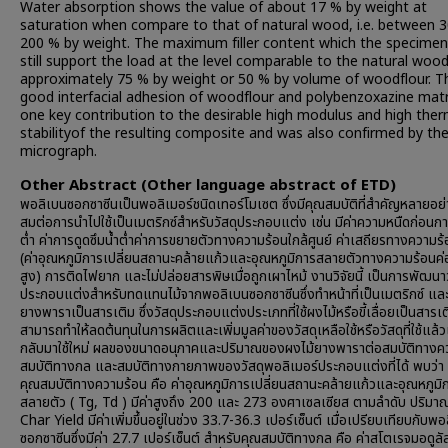
Water absorption shows the value of about 17 % by weight at
saturation when compare to that of natural wood, i.e. between 
200 % by weight. The maximum filler content which the specimen
still support the load at the level comparable to the natural wood
approximately 75 % by weight or 50 % by volume of woodflour. T
good interfacial adhesion of woodflour and polybenzoxazine matri
one key contribution to the desirable high modulus and high ther
stabilityof the resulting composite and was also confirmed by t
micrograph.
Other Abstract (Other language abstract of ETD)
พอลิเบนซอกซาซีนเป็นพอลิเมอร์ชนิดเทอร์โมเซต ซึ่งมีคุณสมบัติที่สำคัญหลายอย
สมต่อการนำไปใช้เป็นเมตริกซ์สำหรับวัสดุประกอบแต่ง เช่น มีค่าความหนืดก่อนการ
ต่ำ ค่าการดูดซึมน้ำต่ำค่าการขยายตัวทางความร้อนใกล้ศูนย์ ค่าเสถียรทางความร้
(ค่าอุณหภูมิการเปลี่ยนสถานะคล้ายแก้วและอุณหภูมิการสลายตัวทางความร้อนค่
สูง) การติดไฟยาก และไม่ปล่อยสารพิษเมื่อถูกเผาไหม้ งานวิจัยนี้ เป็นการพัฒนาว
ประกอบแต่งสำหรับทดแทนไม้จากพอลิเบนซอกซาซีนซึ่งทำหน้าที่เป็นเมตริกซ์ และ
ยางพาราเป็นสารเติม ซึ่งวัสดุประกอบแต่งประเภทที่ใช้ผงไม้หรือขี้เลื่อยเป็นสารเ
สามารถทำให้ลดต้นทุนในการผลิตและเพิ่มมูลค่าของวัสดุเหลือใช้หรือวัสดุที่ใช้แล
กลับมาใช้ใหม่ ผลของขนาดอนุภาคและปริมาณของผงไม้ยางพาราต่อสมบัติทางค
สมบัติทางกล และสมบัติทางกายภาพของวัสดุพอลิเมอร์ประกอบแต่งที่ได้ พบว่า
คุณสมบัติทางความร้อน คือ ค่าอุณหภูมิการเปลี่ยนสถานะคล้ายแก้วและอุณหภูมิ
สลายตัว ( Tg, Td ) มีค่าสูงถึง 200 และ 273 องศาเซลเซียส ตามลำดับ ปริม
Char Yield มีค่าเพิ่มขึ้นอยู่ในช่วง 33.7-36.3 เปอร์เซ็นต์ เมื่อเปรียบเทียบกับพอ
ซอกซาซีนซึ่งมีค่า 27.7 เปอร์เซ็นต์ สำหรับคุณสมบัติทางกล คือ ค่าสโตเรจมอดูลัส