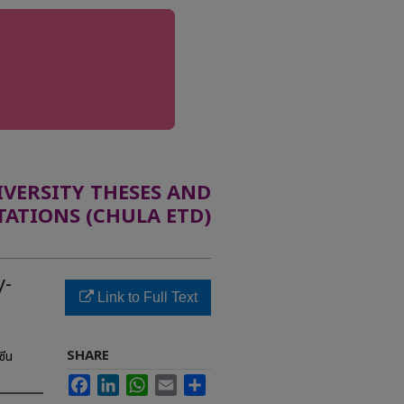
ERSITY THESES AND
TATIONS (CHULA ETD)
y-
Link to Full Text
SHARE
ซีน
Facebook
LinkedIn
WhatsApp
Email
Share