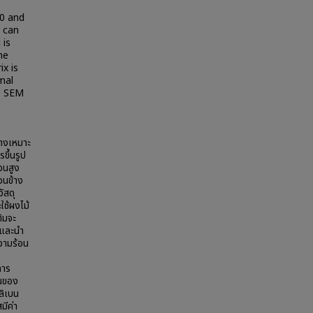
30 and
 can
 is
he
x is
mal
he SEM
่างเหมาะ
ขึ้นรูป
อนสูง
อนข้าง
ัสดุ
ใช้ผงไม้
ติมจะ
้วและนำ
วามร้อน
การ
าณของ
ลิเบน
มีค่า