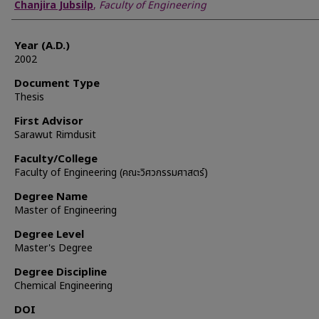
Author
Chanjira Jubsilp
,
Faculty of Engineering
Year (A.D.)
2002
Document Type
Thesis
First Advisor
Sarawut Rimdusit
Faculty/College
Faculty of Engineering (คณะวิศวกรรมศาสตร์)
Degree Name
Master of Engineering
Degree Level
Master's Degree
Degree Discipline
Chemical Engineering
DOI