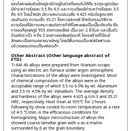
ของโลหะผสมส่วนใหญ่จะมีค่าอยู่ในช่วงที่ยอมรับได้คือ ธาตุอะลูมิเนียม
มีค่าระหว่างร้อยละ 5.5 ถึง 6.5 และวาเนเดียมมีค่าระหว่างร้อยละ 3.5
ถึง 4.5 โดยน้ำหนัก มีความหนาแน่นเฉลี่ย 4.425 กรัมต่อลูกบาศก์
เซนติเมตร ความแข็ง 35.21 ร็อคเวลสเกลซี สำหรับกรรมวิธีทาง
ความร้อนที่มีความเหมาะสมต่อการทำให้โลหะผสมเป็นเนื้อเดียวกัน คือ
การอบที่อุณหภูมิ 955 องศาเซลเซียส เป็นเวลา 2 ชั่วโมง และเย็นตัว
ด้วยอัตราเร็ว 4 ถึง 5 องศาเซลเซียสต่อนาที โครงสร้างที่ได้จะมี
ลักษณะเป็นลาเมลลาขนาดใหญ่ โดยมีพื้นเกรนเป็นเฟสอัลฟาและ
บริเวณขอบเกรนเป็นเฟสเบต้า
Other Abstract (Other language abstract of
ETD)
Ti-6Al-4V alloys were prepared from titanium scraps
using an electric arc furnace under argon atmosphere.
Characterizations of the alloys were investigated. Most
of chemical composition of the alloys were in the
acceptable range of which 5.5 to 6.5% by wt. Aluminium
and 3.5 to 4.5% by wt. Vanadium. The average density
and hardness of the alloys were 4.425 g./cm.3 and 35.21
HRC, respectively. Heat treat at 955℃ for 2 hours
following by show cooled to room temperature at a rate
of 4-5 ℃/min. is the efficacious conditions for
homoginizing. Major microstructure of alloys the
showed coarse lamellar grain with α as a matrix
surrounded by β at the grain boundary.