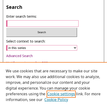
Search
Enter search terms:
Select context to search:
Advanced Search
Notify me via email or
RSS
We use cookies that are necessary to make our site
Browse
work. We may also use additional cookies to analyze,
Collections
improve, and personalize our content and your
digital experience. You can manage your cookie
Disciplines
preferences using the
Cookie settings
link. For more
Authors
information, see our
Cookie Policy