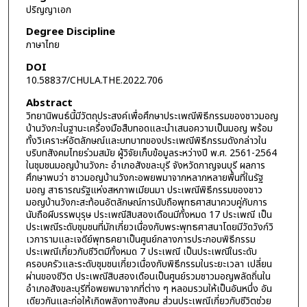
ปริญญาเอก
Degree Discipline
ภาษาไทย
DOI
10.58837/CHULA.THE.2022.706
Abstract
วิทยานิพนธ์นี้มีวัตถุประสงค์เพื่อศึกษาประเพณีพิธีกรรมของชาวมอญ
บ้านวังกะในฐานะเครื่องมือสืบทอดและนำเสนอความเป็นมอญ พร้อม
ทั้งวิเคราะห์อัตลักษณ์และบทบาทของประเพณีพิธีกรรมดังกล่าวใน
บริบทสังคมไทยร่วมสมัย ผู้วิจัยเก็บข้อมูลระหว่างปี พ.ศ. 2561-2564
ในชุมชนมอญบ้านวังกะ อำเภอสังขละบุรี จังหวัดกาญจนบุรี ผลการ
ศึกษาพบว่า ชาวมอญบ้านวังกะอพยพมาจากหลากหลายพื้นที่ในรัฐ
มอญ สาธารณรัฐแห่งสหภาพเมียนมา ประเพณีพิธีกรรมของชาว
มอญบ้านวังกะสะท้อนอัตลักษณ์การนับถือพุทธศาสนาควบคู่กับการ
นับถือผีบรรพบุรุษ ประเพณีสิบสองเดือนมีทั้งหมด 17 ประเพณี เป็น
ประเพณีระดับชุมชนที่มักเกี่ยวเนื่องกับพระพุทธศาสนาโดยมีวัดวังก์วิ
เวการามและเจดีย์พุทธคยาเป็นศูนย์กลางการประกอบพิธีกรรม
ประเพณีเกี่ยวกับชีวิตมีทั้งหมด 7 ประเพณี เป็นประเพณีในระดับ
ครอบครัวและระดับชุมชนเกี่ยวเนื่องกับพิธีกรรมในระยะเวลา เปลี่ยน
ผ่านของชีวิต ประเพณีสิบสองเดือนเป็นศูนย์รวมชาวมอญพลัดถิ่นใน
อำเภอสังขละบุรีที่อพยพมาจากที่ต่าง ๆ หลอมรวมให้เป็นอันหนึ่ง อัน
เดียวกันและก่อให้เกิดพลังทางสังคม ส่วนประเพณีเกี่ยวกับชีวิตช่วย