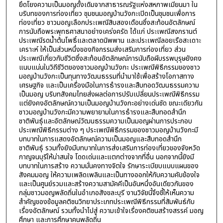
ยึดโยงความเป็นมอญดั้งเดิมจากสาธารณรัฐแห่งสหภาพเมียนมา ใน
บริบทของการท่องเที่ยว ชุมชนมอญบ้านวังกะเปิดเป็นชุมชนเพื่อการ
ท่องเที่ยว ชาวมอญเลือกประเพณีสิบสองเดือนซึ่งสะท้อนอัตลักษณ์
การนับถือพระพุทธศาสนาอย่างเคร่งครัด ได้แก่ ประเพณีสงกรานต์
ประเพณีรดน้ำต้นโพธิ์และตลาดนิพพาน และประเพณีลอยเรือสะเดาะ
เคราะห์ ให้เป็นส่วนหนึ่งของกิจกรรมส่งเสริมการท่องเที่ยว ส่วน
ประเพณีเกี่ยวกับชีวิตซึ่งสะท้อนอัตลักษณ์การนับถือผีบรรพบุรุษยังคง
แนบแน่นในวิถีชีวิตของชาวมอญบ้านวังกะ ประเพณีพิธีกรรมของชาว
มอญบ้านวังกะเป็นทุนทางวัฒนธรรมที่นำมาใช้เพื่อสร้างโอกาสทาง
เศรษฐกิจ และเป็นเครื่องมือในการธำรงและสืบทอดวัฒนธรรมความ
เป็นมอญ บริบทสังคมไทยส่งผลต่อการปรับเปลี่ยนประเพณีพิธีกรรม
แต่ยังคงอัตลักษณ์ความเป็นมอญบ้านวังกะอย่างเด่นชัด ขณะเดียวกัน
ชาวมอญบ้านวังกะมีความพยายามในการธำรงและสืบทอดสำนึก
ชาติพันธุ์และอัตลักษณ์วัฒนธรรมความเป็นมอญผ่านการประกอบ
ประเพณีพิธีกรรมต่าง ๆ ประเพณีพิธีกรรมของชาวมอญบ้านวังกะมี
บทบาทในการแสดงอัตลักษณ์ความเป็นมอญและสืบทอดสำนึก
ชาติพันธุ์ รวมทั้งยังมีบทบาทในการส่งเสริมการท่องเที่ยวของจังหวัด
กาญจนบุรีให้น่าสนใจ โดดเด่นและแตกต่างจากที่อื่น นอกจากนี้ยังมี
บทบาทในการสร้าง ความมั่นคงทางจิตใจ รักษาระเบียบแบบแผนของ
สังคมมอญ ให้ความเพลิดเพลินและเป็นทางออกให้กับความคับข้องใจ
และเป็นศูนย์รวมและสร้างความสามัคคีเป็นอันหนึ่งอันเดียวกันของ
กลุ่มชาวมอญพลัดถิ่นในอำเภอสังขละบุรี งานวิจัยนี้จึงชี้ให้เห็นความ
สำคัญของข้อมูลคติชนวิทยาประเภทประเพณีพิธีกรรมที่สัมพันธ์กับ
เรื่องอัตลักษณ์ รวมทั้งนำไปสู่ ความเข้าใจเรื่องคติชนสร้างสรรค์ มอญ
ศึกษา และการศึกษาคนพลัดถิ่น