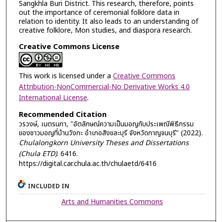
Sangkhla Buri District. This research, therefore, points
out the importance of ceremonial folklore data in
relation to identity. It also leads to an understanding of
creative folklore, Mon studies, and diaspora research.
Creative Commons License
This work is licensed under a
Creative Commons
Attribution-NonCommercial-No Derivative Works 4.0
International License
.
Recommended Citation
วรวงษ์, เนตรนภา, "อัตลักษณ์ความเป็นมอญกับประเพณีพิธีกรรม
ของชาวมอญที่บ้านวังกะ อำเภอสังขละบุรี จังหวัดกาญจนบุรี" (2022).
Chulalongkorn University Theses and Dissertations
(Chula ETD)
. 6416.
https://digital.car.chula.ac.th/chulaetd/6416
INCLUDED IN
Arts and Humanities Commons