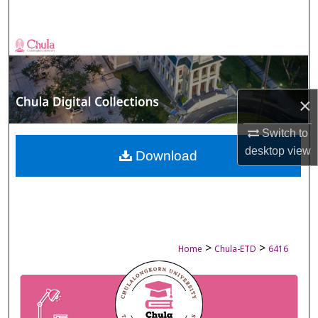
Search
Browse Collections
My Account
×
About
Switch to
desktop
view
Digital Commons Network™
Download
>
>
Home
Chula-ETD
6416