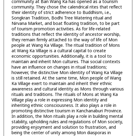
community at Ban Wang Ka has opened as a tourism
community. They chose the calendrical rites that reflect
their identity of strict adherence to Buddhism, i.e.,
Songkran Tradition, Bodhi Tree Watering ritual and
Nirvana Market, and boat floating tradition, to be part
of tourism promotion activities. As for life-related
traditions that reflect the identity of ancestor worship,
they remain firmly attached to the way of life of Mon
people at Wang Ka Village. The ritual tradition of Mons
at Wang Ka Village is a cultural capital to create
economic opportunities. Additionally, it is a tool to
maintain and inherit Mon cultures. Thai social contexts
have an influence on changes in ritual traditions;
however, the distinctive Mon identity of Wang Ka Village
is still retained. At the same time, Mon people of Wang
Ka Village exert to maintain and inherit their ethnic
awareness and cultural identity as Mons through various
rituals and traditions. The rituals of Mons at Wang Ka
Village play a role in expressing Mon identity and
inheriting ethnic consciousness. It also plays a role in
promoting distinctive tourism in Kanchanaburi Province.
In addition, the Mon rituals play a role in building mental
stability, upholding rules and regulations of Mon society,
providing enjoyment and solution to frustration, and
being the center of unity among Mon diasporas in