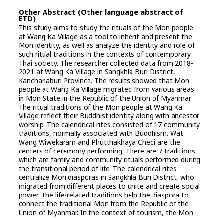
Other Abstract (Other language abstract of
ETD)
This study aims to study the rituals of the Mon people
at Wang Ka Village as a tool to inherit and present the
Mon identity, as well as analyze the identity and role of
such ritual traditions in the contexts of contemporary
Thai society. The researcher collected data from 2018-
2021 at Wang Ka Village in Sangkhla Buri District,
Kanchanaburi Province. The results showed that Mon
people at Wang Ka Village migrated from various areas
in Mon State in the Republic of the Union of Myanmar.
The ritual traditions of the Mon people at Wang Ka
Village reflect their Buddhist identity along with ancestor
worship. The calendrical rites consisted of 17 community
traditions, normally associated with Buddhism. Wat
Wang Wiwekaram and Phutthakhaya Chedi are the
centers of ceremony performing. There are 7 traditions
which are family and community rituals performed during
the transitional period of life. The calendrical rites
centralize Mon diasporas in Sangkhla Buri District, who
migrated from different places to unite and create social
power. The life-related traditions help the diaspora to
connect the traditional Mon from the Republic of the
Union of Myanmar. In the context of tourism, the Mon