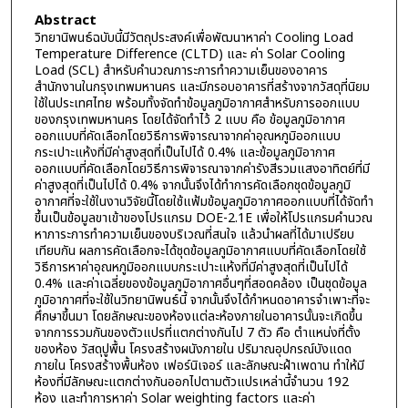
Abstract
วิทยานิพนธ์ฉบับนี้มีวัตถุประสงค์เพื่อพัฒนาหาค่า Cooling Load
Temperature Difference (CLTD) และ ค่า Solar Cooling
Load (SCL) สำหรับคำนวณภาระการทำความเย็นของอาคาร
สำนักงานในกรุงเทพมหานคร และมีกรอบอาคารที่สร้างจากวัสดุที่นิยม
ใช้ในประเทศไทย พร้อมทั้งจัดทำข้อมูลภูมิอากาศสำหรับการออกแบบ
ของกรุงเทพมหานคร โดยได้จัดทำไว้ 2 แบบ คือ ข้อมูลภูมิอากาศ
ออกแบบที่คัดเลือกโดยวิธีการพิจารณาจากค่าอุณหภูมิออกแบบ
กระเปาะแห้งที่มีค่าสูงสุดที่เป็นไปได้ 0.4% และข้อมูลภูมิอากาศ
ออกแบบที่คัดเลือกโดยวิธีการพิจารณาจากค่ารังสีรวมแสงอาทิตย์ที่มี
ค่าสูงสุดที่เป็นไปได้ 0.4% จากนั้นจึงได้ทำการคัดเลือกชุดข้อมูลภูมิ
อากาศที่จะใช้ในงานวิจัยนี้โดยใช้แฟ้มข้อมูลภูมิอากาศออกแบบที่ได้จัดทำ
ขึ้นเป็นข้อมูลขาเข้าของโปรแกรม DOE-2.1E เพื่อให้โปรแกรมคำนวณ
หาภาระการทำความเย็นของบริเวณที่สนใจ แล้วนำผลที่ได้มาเปรียบ
เทียบกัน ผลการคัดเลือกจะได้ชุดข้อมูลภูมิอากาศแบบที่คัดเลือกโดยใช้
วิธีการหาค่าอุณหภูมิออกแบบกระเปาะแห้งที่มีค่าสูงสุดที่เป็นไปได้
0.4% และค่าเฉลี่ยของข้อมูลภูมิอากาศอื่นๆที่สอดคล้อง เป็นชุดข้อมูล
ภูมิอากาศที่จะใช้ในวิทยานิพนธ์นี้ จากนั้นจึงได้กำหนดอาคารจำเพาะที่จะ
ศึกษาขึ้นมา โดยลักษณะของห้องแต่ละห้องภายในอาคารนั้นจะเกิดขึ้น
จากการรวมกันของตัวแปรที่แตกต่างกันไป 7 ตัว คือ ตำแหน่งที่ตั้ง
ของห้อง วัสดุปูพื้น โครงสร้างผนังภายใน ปริมาณอุปกรณ์บังแดด
ภายใน โครงสร้างพื้นห้อง เฟอร์นิเจอร์ และลักษณะฝ้าเพดาน ทำให้มี
ห้องที่มีลักษณะแตกต่างกันออกไปตามตัวแปรเหล่านี้จำนวน 192
ห้อง และทำการหาค่า Solar weighting factors และค่า