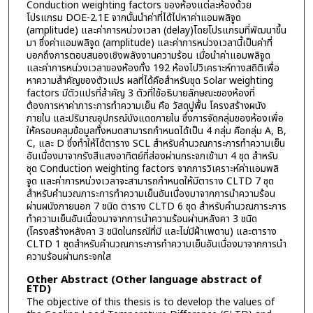
Conduction weighting factors ของห้องแต่ละห้องด้วย
โปรแกรม DOE-2.1E จากนั้นนำค่าที่ได้ไปหาค่าแอมพลิจูด
(amplitude) และค่าการหน่วงเวลา (delay)โดยโปรแกรมที่พัฒนาขึ้น
มา ซึ่งค่าแอมพลิจูด (amplitude) และค่าการหน่วงเวลานี้เป็นค่าที่
บอกถึงการตอบสนองเชิงพลังงานความร้อน เมื่อนำค่าแอมพลิจูด
และค่าการหน่วงเวลาของห้องทั้ง 192 ห้องไปวิเคราะห์ทางสถิติเพื่อ
หาความสำคัญของตัวแปร ผลที่ได้คือสำหรับชุด Solar weighting
factors มีตัวแปรที่สำคัญ 3 ตัวที่ใช้อธิบายลักษณะของห้องที่
ต้องการหาค่าภาระการทำความเย็น คือ วัสดุปูพื้น โครงสร้างผนัง
ภายใน และปริมาณอุปกรณ์บังแดดภายใน ซึ่งการจัดกลุ่มของห้องเพื่อ
ให้ครอบคลุมข้อมูลทั้งหมดสามารถกำหนดได้เป็น 4 กลุ่ม คือกลุ่ม A, B,
C, และ D ซึ่งทำให้ได้ตาราง SCL สำหรับคำนวณภาระการทำความเย็น
อันเนื่องมาจากรังสีแสงอาทิตย์ที่ส่องผ่านกระจกเข้ามา 4 ชุด สำหรับ
ชุด Conduction weighting factors จากการวิเคราะห์ค่าแอมพลิ
จูด และค่าการหน่วงเวลาจะสามารถกำหนดให้มีตาราง CLTD 7 ชุด
สำหรับคำนวณภาระการทำความเย็นอันเนื่องมาจากการนำความร้อน
ผ่านผนังภายนอก 7 ชนิด ตาราง CLTD 6 ชุด สำหรับคำนวณภาระการ
ทำความเย็นอันเนื่องมาจากการนำความร้อนผ่านหลังคา 3 ชนิด
(โครงสร้างหลังคา 3 ชนิดในกรณีที่มี และไม่มีฝ้าเพดาน) และตาราง
CLTD 1 ชุดสำหรับคำนวณภาระการทำความเย็นอันเนื่องมาจากการนำ
ความร้อนผ่านกระจกใส
Other Abstract (Other language abstract of
ETD)
The objective of this thesis is to develop the values of