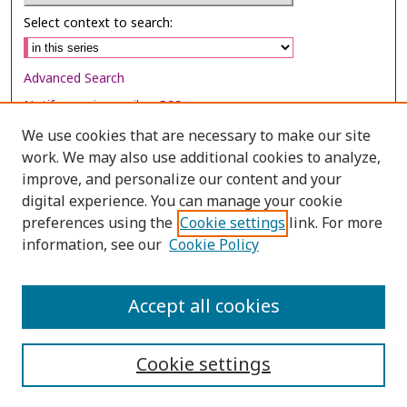
Select context to search:
Advanced Search
Notify me via email or
RSS
We use cookies that are necessary to make our site
Browse
work. We may also use additional cookies to analyze,
Collections
improve, and personalize our content and your
digital experience. You can manage your cookie
Disciplines
preferences using the
Cookie settings
link. For more
Authors
information, see our
Cookie Policy
Author Corner
Author FAQ
Accept all cookies
Cookie settings