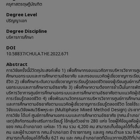
ครุศาสตรดุษฎีบัณฑิต
Degree Level
ปริญญาเอก
Degree Discipline
บริหารการศึกษา
DOI
10.58837/CHULA.THE.2022.671
Abstract
การวิจัยครั้งนี้มีวัตถุประสงค์เพื่อ 1) เพื่อศึกษากรอบแนวคิดการบริหารวิชาการศู
ศึกษานอกระบบและการศึกษาตามอัธยาศัย และกรอบแนวคิดผู้เชี่ยวชาญการเรียน
ชีวิต 2) เพื่อศึกษาระดับความเชี่ยวชาญการเรียนรู้ตลอดชีวิตของผู้เรียนศูนย์การ
นอกระบบและการศึกษาตามอัธยาศัย 3) เพื่อศึกษาความต้องการจำเป็นในการพ
บริหารวิชาการศูนย์การศึกษานอกระบบและการศึกษาตามอัธยาศัยตามแนวคิดผู้เช
การเรียนรู้ตลอดชีวิต 4) เพื่อพัฒนานวัตกรรมการบริหารวิชาการศูนย์การศึกษ
และการศึกษาตามอัธยาศัยตามแนวคิดผู้เชี่ยวชาญการเรียนรู้ตลอดชีวิต โดยใช้ระเ
วิจัยแบบวิจัยผสมวิธีพหุระยะ (Multiphase Mixed Method Design) ประชากรท
การวิจัย ได้แก่ ศูนย์การศึกษานอกระบบและการศึกษาตามอัธยาศัย (กศน.อำเภอ/
เขต)สังกัดกรมส่งเสริมการเรียนรู้ ใช้กลุ่มตัวอย่าง 280 แห่ง โดยผู้ให้ข้อมูลคือผู้
ของ กศน.อำเภอ/เขต แห่งละ 15 คน รวม 4,200 คน สามารถเก็บข้อมูลได้ทั้งสิ้
คน และผู้อำนวยการ กศน.อำเภอ/เขต ข้าราชการครู และครู กศน.ตำบล รวม 84
สามารถเก็บข้อมูลได้ทั้งสิ้น 621 คน และ กศน.อำเภอ/เขตที่มีแนวทางปฏิบัติที่น่า