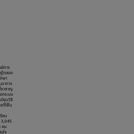
นย์การ
รู้ตลอด
ศึกษา
ัฒนาการ
ี่ยวชาญ
านอกระบบ
บียบวิธี
ี่ใช้ใน
เรียน
น 3,045
0 คน
สนใจ