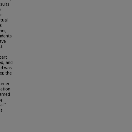
sults
E
re
tual
s
ner,
tudents
have
ct
t
pert
ed, and
ed was
er, the
arner
ation
 named
g
l.”
nt