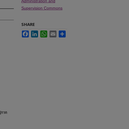
Administration and
Supervision Commons
SHARE
Facebook
LinkedIn
WhatsApp
Email
Share
(ภาค