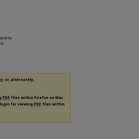
ึกษาตาม
rn
er
or, alternately,
ng
PDF
files within Firefox on Mac
plugin for viewing
PDF
files within