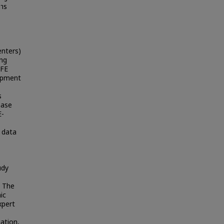
คาร
enters)
ng
NFE
opment
)
s
hase
E-
 data
udy
, The
ic
xpert
ation,