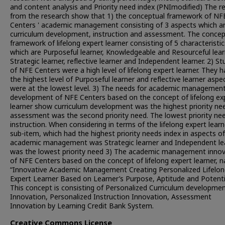
and content analysis and Priority need index (PNImodified) The re
from the research show that 1) the conceptual framework of NF
Centers ' academic management consisting of 3 aspects which a
curriculum development, instruction and assessment. The concep
framework of lifelong expert learner consisting of 5 characteristic
which are Purposeful learner, Knowledgeable and Resourceful lear
Strategic learner, reflective learner and Independent learner. 2) S
of NFE Centers were a high level of lifelong expert learner. They 
the highest level of Purposeful learner and reflective learner aspe
were at the lowest level. 3) The needs for academic managemen
development of NFE Centers based on the concept of lifelong ex
learner show curriculum development was the highest priority ne
assessment was the second priority need. The lowest priority ne
instruction. When considering in terms of the lifelong expert learn
sub-item, which had the highest priority needs index in aspects of
academic management was Strategic learner and Independent le
was the lowest priority need 3) The academic management innov
of NFE Centers based on the concept of lifelong expert learner,
“Innovative Academic Management Creating Personalized Lifelon
Expert Learner Based on Learner’s Purpose, Aptitude and Potentia
This concept is consisting of Personalized Curriculum developme
Innovation, Personalized Instruction Innovation, Assessment
Innovation by Learning Credit Bank System.
Creative Commons License