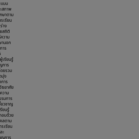
ัยแบบ
ละสภาพ
ึกษาตาม
ารเรียน
ร่าง
ยสถิติ
ห์ความ
กษานอก
 การ
5
้เรียนรู้
ชาญการ
 โดยรวม
มุ่ง
องการ
ัธยาศัย
าความ
กรรมการ
ี่ยวชาญ
ียนรู้
ะกอบด้วย
ุคคลตาม
ารเรียน
และ
ชาญการ