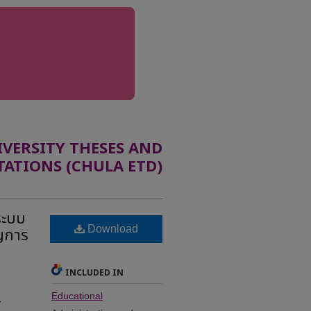
ERSITY THESES AND
TATIONS (CHULA ETD)
ระบบ
Download
าญการ
INCLUDED IN
Educational
r