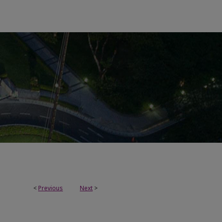
<
Previous
Next
>