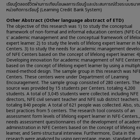
เรียนรู้ตลอดชีวิตผ่านการเทียบโอนผลการเรียนรู้และประสบการณ์ด้วยระบบธนา
หน่วยกิตการเรียนรู้ (Learning Credit Bank System)
Other Abstract (Other language abstract of ETD)
The objective of this research was 1) to study the conceptual
framework of non-formal and informal education centers (NFE-C
s' academic management and the conceptual framework of lifelo
expert learner. 2) to study the levels of lifelong expert learner in 
Centers. 3) to study the needs for academic management devel
of NFE Centers based on the concept of lifelong expert learner. 4
Developing innovation for academic management of NFE Center
based on the concept of lifelong expert learner by using a multip
mixed-method design. The sample group in this research was NF
Centers. These centers were under Department of Learning
Encouragement. The sample group consisted of 280 centers. The
source was provided by 15 students per Centers. totaling 4,200
students. A total of 3,045 students were collected. including NFE
directors, NFE civil servant teacher and NFE sub district teachers.
totaling 840 people. A total of 621 people was collected. Also, st
best practices from 5 centers. The research tool consists of an
assessment form levels of lifelong expert learner in NFE-Centers.
needs assessment questionnaires of the development of academ
administration in NFE Centers based on the concept of lifelong e
learner, and Semi-structural interview. Furthermore, Data in the
research were analyzed by using percentage, mean, standard devi