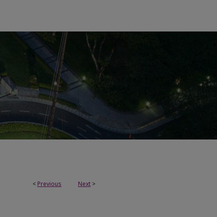
<
Previous
Next
>