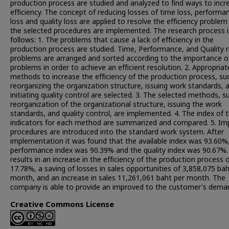
production process are studied and analyzed to find ways to incr
efficiency. The concept of reducing losses of time loss, performa
loss and quality loss are applied to resolve the efficiency problem
the selected procedures are implemented. The research process i
follows: 1. The problems that cause a lack of efficiency in the
production process are studied. Time, Performance, and Quality r
problems are arranged and sorted according to the importance o
problems in order to achieve an efficient resolution. 2. Appropriat
methods to increase the efficiency of the production process, su
reorganizing the organization structure, issuing work standards, 
initiating quality control are selected. 3. The selected methods, s
reorganization of the organizational structure, issuing the work
standards, and quality control, are implemented. 4. The index of 
indicators for each method are summarized and compared. 5. Im
procedures are introduced into the standard work system. After
implementation it was found that the available index was 93.60%
performance index was 90.39% and the quality index was 90.67%.
results in an increase in the efficiency of the production process 
17.78%, a saving of losses in sales opportunities of 3,858,075 bah
month, and an increase in sales 11,261,061 baht per month. The
company is able to provide an improved to the customer's dema
Creative Commons License