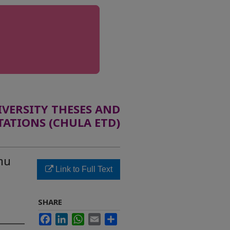
ERSITY THESES AND
TATIONS (CHULA ETD)
งาน
Link to Full Text
SHARE
Facebook
LinkedIn
WhatsApp
Email
Share