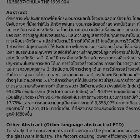
10.58837/CHULA.THE.1999.904
Abstract
ศึกษาการเพิ่มประสิทธิภาพให้แก่กระบวนการผลิตในโรงงานผลิตเครื่องแก้ว โดย
ปัจจัยต่างๆ ที่มีผลทำให้ประสิทธิภาพในกระบวนการผลิตลดต่ำลง จากนั้นวิเคราะห์
แนวทางในการเพิ่มประสิทธิภาพ โดยนำเอาแนวความคิดในเรื่องของการลดความ
ของเวลา ความสูญเสียเชิงสมรรถนะ และความสูญเสียทางด้านคุณภาพมาเป็นแ
การเพิ่มประสิทธิภาพ แล้วดำเนินตามวิธีการที่ได้เลือกไว้ โดยขั้นตอนการวิจัยมีดังน
1.การศึกษาปัญหาที่มีผลทำให้ประสิทธิภาพในกระบวนการผลิตลดต่ำลง ทั้งในเรื่
เวลา สมรรถนะและคุณภาพ โดยจัดลำดับความสำคัญของปัญหาเพื่อการแก้ไขปั
อย่างมีประสิทธิภาพ 2.เลือกวิธีการเพิ่มประสิทธิภาพในกระบวนการผลิตให้เหมาะ
ปัญหาที่พบในสายการผลิต ได้แก่ การจัดโครงสร้างองค์กร การจัดทำมาตรฐานก
และการควบคุมคุณภาพ 3. ดำเนินตามวิธีการต่างๆ ได้แก่ การจัดโครงสร้างองค
จัดทำมาตรฐานการทำงาน และการควบคุมคุณภาพ 4. สรุปและเปรียบเทียบผลดัชน
ต่างๆ ในแต่ละวิธีการ 5. นำวิธีการต่างๆ ที่ได้ปรับปรุงแล้วเข้าสู่ระบบการทำงานที
มาตรฐาน ภายหลังจากการดำเนินการพบว่า ดัชนีความพร้อม (Available Index) 
93.60% ดัชนีสมรรถนะ (Performance Index) มีค่า 90.39% และดัชนีคุณภา
(Quality Index) มีค่า 90.67% ส่งผลให้ประสิทธิภาพของกระบวนการผลิตมีค่าเพิ
17.78% และสามารถลดความสูญเสียทางการขายได้ 3,858,075 บาทต่อเดือน แ
ยอดขายได้ 11,261,016 บาทต่อเดือน ทำให้สามารถตอบสนองต่อความต้องกา
ลูกค้าได้ดียิ่งขึ้น
Other Abstract (Other language abstract of ETD)
To study the improvements in efficiency in the production proces
the glassware industry. The factors causing lower efficiency in the