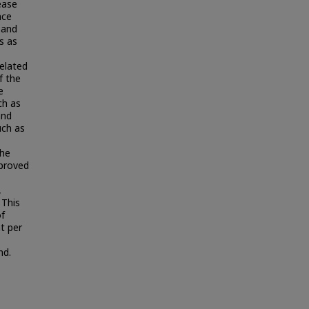
ease
nce
 and
s as
elated
f the
e
ch as
and
uch as
the
proved
,
 This
of
t per
nd.