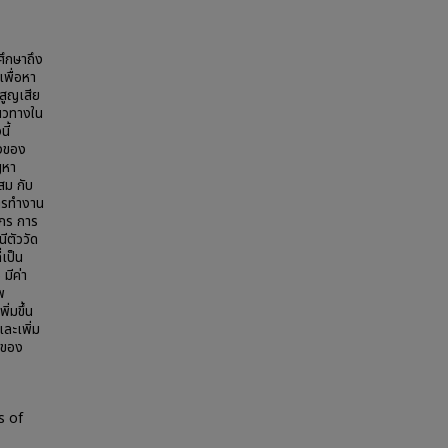
ศึกษาถึง
เพื่อหา
สูญเสีย
นวทางใน
ี้
องของ
ญหา
สม กับ
ารทำงาน
์กร การ
ีตัววัด
่เป็น
มีค่า
พ
่มขึ้น
ละเพิ่ม
รของ
s of