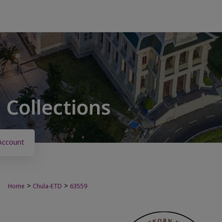
Account
>
>
Home
Chula-ETD
63559