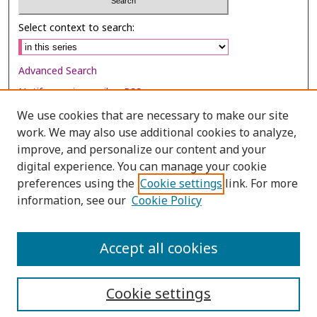
Select context to search:
Advanced Search
Notify me via email or
RSS
We use cookies that are necessary to make our site
Browse
work. We may also use additional cookies to analyze,
Collections
improve, and personalize our content and your
digital experience. You can manage your cookie
Disciplines
preferences using the
Cookie settings
link. For more
Authors
information, see our
Cookie Policy
Author Corner
Author FAQ
Accept all cookies
Cookie settings