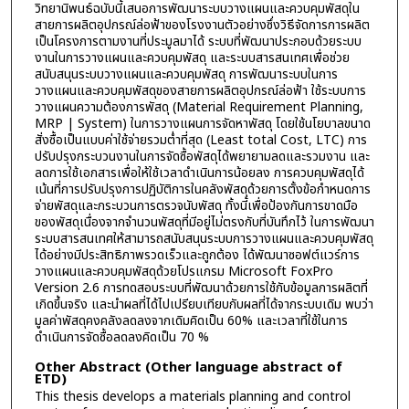
วิทยานิพนธ์ฉบับนี้เสนอการพัฒนาระบบวางแผนและควบคุมพัสดุใน
สายการผลิตอุปกรณ์ล่อฟ้าของโรงงานตัวอย่างซึ่งวิธีจัดการการผลิต
เป็นโครงการตามงานที่ประมูลมาได้ ระบบที่พัฒนาประกอบด้วยระบบ
งานในการวางแผนและควบคุมพัสดุ และระบบสารสนเทศเพื่อช่วย
สนับสนุนระบบวางแผนและควบคุมพัสดุ การพัฒนาระบบในการ
วางแผนและควบคุมพัสดุของสายการผลิตอุปกรณ์ล่อฟ้า ใช้ระบบการ
วางแผนความต้องการพัสดุ (Material Requirement Planning,
MRP | System) ในการวางแผนการจัดหาพัสดุ โดยใช้นโยบาลขนาด
สั่งซื้อเป็นแบบค่าใช้จ่ายรวมต่ำที่สุด (Least total Cost, LTC) การ
ปรับปรุงกระบวนงานในการจัดซื้อพัสดุได้พยายามลดและรวมงาน และ
ลดการใช้เอกสารเพื่อให้ใช้เวลาดำเนินการน้อยลง การควบคุมพัสดุได้
เน้นที่การปรับปรุงการปฏิบัติการในคลังพัสดุด้วยการตั้งข้อกำหนดการ
จ่ายพัสดุและกระบวนการตรวจนับพัสดุ ทั้งนี้เพื่อป้องกันการขาดมือ
ของพัสดุเนื่องจากจำนวนพัสดุที่มีอยู่ไม่ตรงกับที่บันทึกไว้ ในการพัฒนา
ระบบสารสนเทศให้สามารถสนับสนุนระบบการวางแผนและควบคุมพัสดุ
ได้อย่างมีประสิทธิภาพรวดเร็วและถูกต้อง ได้พัฒนาซอฟต์แวร์การ
วางแผนและควบคุมพัสดุด้วยโปรแกรม Microsoft FoxPro
Version 2.6 การทดสอบระบบที่พัฒนาด้วยการใช้กับข้อมูลการผลิตที่
เกิดขึ้นจริง และนำผลที่ได้ไปเปรียบเทียบกับผลที่ได้จากระบบเดิม พบว่า
มูลค่าพัสดุคงคลังลดลงจากเดิมคิดเป็น 60% และเวลาที่ใช้ในการ
ดำเนินการจัดซื้อลดลงคิดเป็น 70 %
Other Abstract (Other language abstract of
ETD)
This thesis develops a materials planning and control