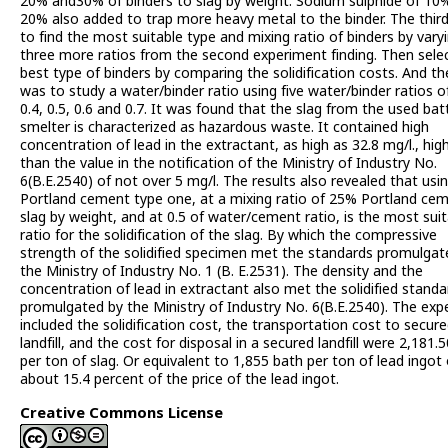
20% and30% of binders to slag by weight. Sodium sulphide of 10
20% also added to trap more heavy metal to the binder. The thir
to find the most suitable type and mixing ratio of binders by vary
three more ratios from the second experiment finding. Then sele
best type of binders by comparing the solidification costs. And th
was to study a water/binder ratio using five water/binder ratios of
0.4, 0.5, 0.6 and 0.7. It was found that the slag from the used bat
smelter is characterized as hazardous waste. It contained high
concentration of lead in the extractant, as high as 32.8 mg/l., hig
than the value in the notification of the Ministry of Industry No.
6(B.E.2540) of not over 5 mg/l. The results also revealed that usi
Portland cement type one, at a mixing ratio of 25% Portland ce
slag by weight, and at 0.5 of water/cement ratio, is the most sui
ratio for the solidification of the slag. By which the compressive
strength of the solidified specimen met the standards promulgat
the Ministry of Industry No. 1 (B. E.2531). The density and the
concentration of lead in extractant also met the solidified standa
promulgated by the Ministry of Industry No. 6(B.E.2540). The ex
included the solidification cost, the transportation cost to secur
landfill, and the cost for disposal in a secured landfill were 2,181.
per ton of slag. Or equivalent to 1,855 bath per ton of lead ingot 
about 15.4 percent of the price of the lead ingot.
Creative Commons License