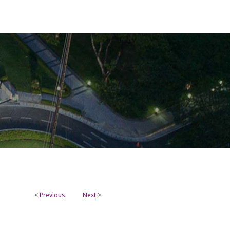
<
Previous
Next
>