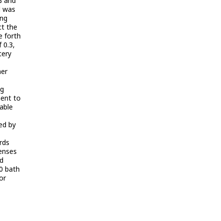
% and
d was
ing
ct the
e forth
 0.3,
tery
her
ng
ment to
table
ed by
rds
penses
ed
50 bath
or