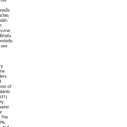
กรรม
ทหนึ่ง
อวัสดุ
มีค่า
 1
ประกาศ
้จ่ายใน
าทต่อตัน
4 ของ
ry
ime
ers.
d
tion of
ndards
531)
ry
 water
ur
. The
10%,