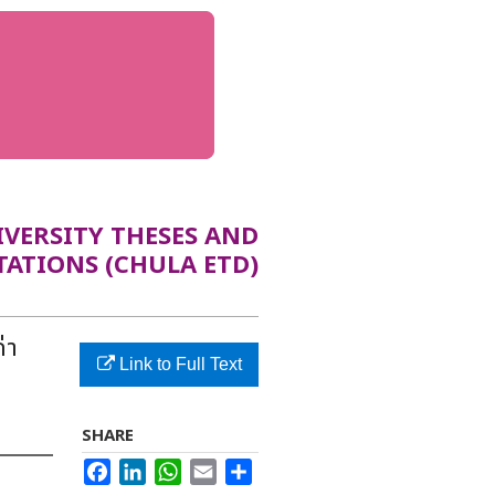
ERSITY THESES AND
TATIONS (CHULA ETD)
่า
Link to Full Text
SHARE
Facebook
LinkedIn
WhatsApp
Email
Share