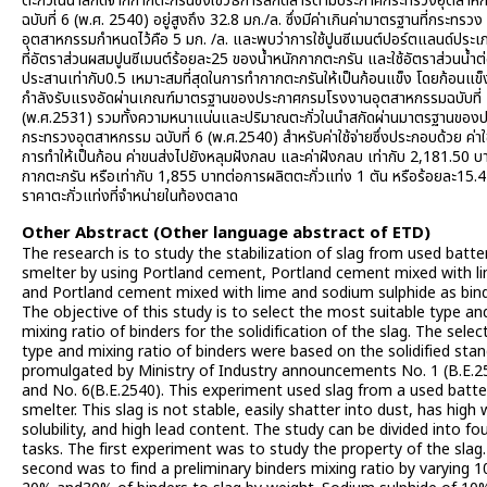
ตะกั่วในน้ำสกัดจากกากตะกรันซึ่งใช้วิธีการสกัดสารตามประกาศกระทรวงอุตสาห
ฉบับที่ 6 (พ.ศ. 2540) อยู่สูงถึง 32.8 มก./ล. ซึ่งมีค่าเกินค่ามาตรฐานที่กระทรวง
อุตสาหกรรมกำหนดไว้คือ 5 มก. /ล. และพบว่าการใช้ปูนซีเมนต์ปอร์ตแลนด์ประเภ
ที่อัตราส่วนผสมปูนซีเมนต์ร้อยละ25 ของน้ำหนักกากตะกรัน และใช้อัตราส่วนน้ำต่
ประสานเท่ากับ0.5 เหมาะสมที่สุดในการทำกากตะกรันให้เป็นก้อนแข็ง โดยก้อนแข็ง
กำลังรับแรงอัดผ่านเกณฑ์มาตรฐานของประกาศกรมโรงงานอุตสาหกรรมฉบับที่
(พ.ศ.2531) รวมทั้งความหนาแน่นและปริมาณตะกั่วในนำสกัดผ่านมาตรฐานของ
กระทรวงอุตสาหกรรม ฉบับที่ 6 (พ.ศ.2540) สำหรับค่าใช้จ่ายซึ่งประกอบด้วย ค่าใช
การทำให้เป็นก้อน ค่าขนส่งไปยังหลุมฝังกลบ และค่าฝังกลบ เท่ากับ 2,181.50 บ
กากตะกรัน หรือเท่ากับ 1,855 บาทต่อการผลิตตะกั่วแท่ง 1 ตัน หรือร้อยละ15.
ราคาตะกั่วแท่งที่จำหน่ายในท้องตลาด
Other Abstract (Other language abstract of ETD)
The research is to study the stabilization of slag from used batte
smelter by using Portland cement, Portland cement mixed with l
and Portland cement mixed with lime and sodium sulphide as bind
The objective of this study is to select the most suitable type an
mixing ratio of binders for the solidification of the slag. The selec
type and mixing ratio of binders were based on the solidified sta
promulgated by Ministry of Industry announcements No. 1 (B.E.2
and No. 6(B.E.2540). This experiment used slag from a used batte
smelter. This slag is not stable, easily shatter into dust, has high
solubility, and high lead content. The study can be divided into fo
tasks. The first experiment was to study the property of the slag
second was to find a preliminary binders mixing ratio by varying 