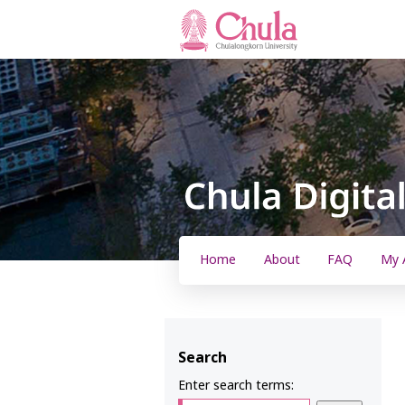
Home
About
FAQ
My 
Search
Enter search terms: