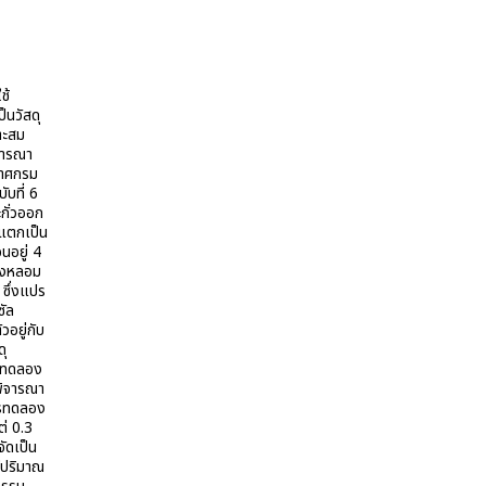
ช้
็นวัสดุ
าะสม
ิจารณา
กาศกรม
บที่ 6
กั่วออก
 แตกเป็น
อนอยู่ 4
โรงหลอม
 ซึ่งแปร
ซัล
อยู่กับ
ุ
ารทดลอง
ยพิจารณา
ารทดลอง
ต่ 0.3
ัดเป็น
ีปริมาณ