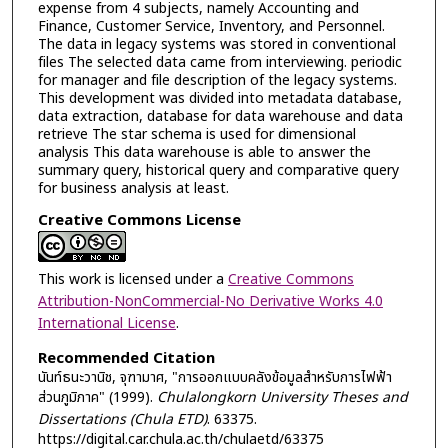
expense from 4 subjects, namely Accounting and
Finance, Customer Service, Inventory, and Personnel.
The data in legacy systems was stored in conventional
files The selected data came from interviewing. periodic
for manager and file description of the legacy systems.
This development was divided into metadata database,
data extraction, database for data warehouse and data
retrieve The star schema is used for dimensional
analysis This data warehouse is able to answer the
summary query, historical query and comparative query
for business analysis at least.
Creative Commons License
This work is licensed under a
Creative Commons
Attribution-NonCommercial-No Derivative Works 4.0
International License
.
Recommended Citation
นันท์ธนะวานิช, จุฑามาศ, "การออกแบบคลังข้อมูลสำหรับการไฟฟ้า
ส่วนภูมิภาค" (1999).
Chulalongkorn University Theses and
Dissertations (Chula ETD)
. 63375.
https://digital.car.chula.ac.th/chulaetd/63375