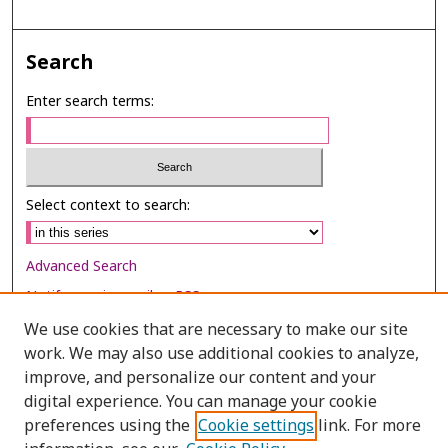
Search
Enter search terms:
Select context to search:
Advanced Search
Notify me via email or
RSS
We use cookies that are necessary to make our site
Browse
work. We may also use additional cookies to analyze,
Collections
improve, and personalize our content and your
digital experience. You can manage your cookie
Disciplines
preferences using the
Cookie settings
link. For more
Authors