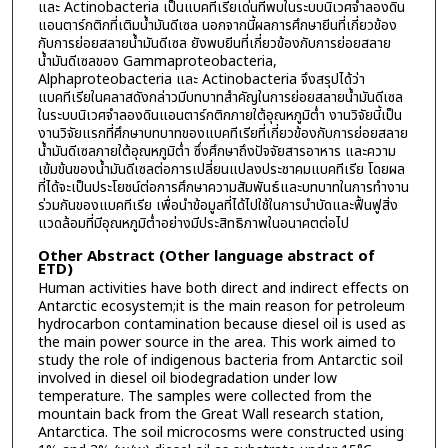
และ Actinobacteria เป็นแบคทีเรียเด่นที่พบในระบบนิเวศจำลองดิน
แอนตาร์กติกที่เติมน้ำมันดีเซล นอกจากนี้ผลการศึกษายีนที่เกี่ยวข้อง
กับการย่อยสลายน้ำมันดีเซล ยังพบยีนที่เกี่ยวข้องกับการย่อยสลาย
น้ำมันดีเซลของ Gammaproteobacteria,
Alphaproteobacteria และ Actinobacteria จึงสรุปได้ว่า
แบคทีเรียในคลาสดังกล่าวมีบทบาทสำคัญในการย่อยสลายน้ำมันดีเซล
ในระบบนิเวศจำลองดินแอนตาร์กติกภายใต้อุณหภูมิต่ำ งานวิจัยนี้เป็น
งานวิจัยแรกที่ศึกษาบทบาทของแบคทีเรียที่เกี่ยวข้องกับการย่อยสลาย
น้ำมันดีเซลภายใต้อุณหภูมิต่ำ ซึ่งศึกษาถึงปัจจัยสารอาหาร และความ
เข้มข้นของน้ำมันดีเซลต่อการเปลี่ยนแปลงประชาคมแบคทีเรีย โดยผล
ที่ได้จะเป็นประโยชน์ต่อการศึกษาความสัมพันธ์และบทบาทในการทำงาน
ร่วมกันของแบคทีเรีย เพื่อนำข้อมูลที่ได้ไปใช้ในการบำบัดและฟื้นฟูสิ่ง
แวดล้อมที่มีอุณหภูมิต่ำอย่างมีประสิทธิภาพในอนาคตต่อไป
Other Abstract (Other language abstract of
ETD)
Human activities have both direct and indirect effects on
Antarctic ecosystem;it is the main reason for petroleum
hydrocarbon contamination because diesel oil is used as
the main power source in the area. This work aimed to
study the role of indigenous bacteria from Antarctic soil
involved in diesel oil biodegradation under low
temperature. The samples were collected from the
mountain back from the Great Wall research station,
Antarctica. The soil microcosms were constructed using