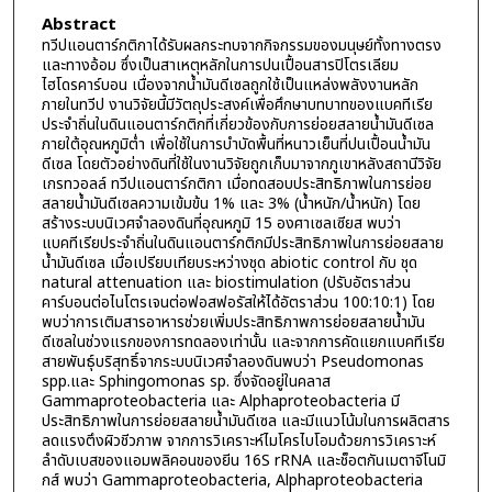
Abstract
ทวีปแอนตาร์กติกาได้รับผลกระทบจากกิจกรรมของมนุษย์ทั้งทางตรง
และทางอ้อม ซึ่งเป็นสาเหตุหลักในการปนเปื้อนสารปิโตรเลียม
ไฮโดรคาร์บอน เนื่องจากน้ำมันดีเซลถูกใช้เป็นแหล่งพลังงานหลัก
ภายในทวีป งานวิจัยนี้มีวัตถุประสงค์เพื่อศึกษาบทบาทของแบคทีเรีย
ประจำถิ่นในดินแอนตาร์กติกที่เกี่ยวข้องกับการย่อยสลายน้ำมันดีเซล
ภายใต้อุณหภูมิต่ำ เพื่อใช้ในการบำบัดพื้นที่หนาวเย็นที่ปนเปื้อนน้ำมัน
ดีเซล โดยตัวอย่างดินที่ใช้ในงานวิจัยถูกเก็บมาจากภูเขาหลังสถานีวิจัย
เกรทวอลล์ ทวีปแอนตาร์กติกา เมื่อทดสอบประสิทธิภาพในการย่อย
สลายน้ำมันดีเซลความเข้มข้น 1% และ 3% (น้ำหนัก/น้ำหนัก) โดย
สร้างระบบนิเวศจำลองดินที่อุณหภูมิ 15 องศาเซลเซียส พบว่า
แบคทีเรียประจำถิ่นในดินแอนตาร์กติกมีประสิทธิภาพในการย่อยสลาย
น้ำมันดีเซล เมื่อเปรียบเทียบระหว่างชุด abiotic control กับ ชุด
natural attenuation และ biostimulation (ปรับอัตราส่วน
คาร์บอนต่อไนโตรเจนต่อฟอสฟอรัสให้ได้อัตราส่วน 100:10:1) โดย
พบว่าการเติมสารอาหารช่วยเพิ่มประสิทธิภาพการย่อยสลายน้ำมัน
ดีเซลในช่วงแรกของการทดลองเท่านั้น และจากการคัดแยกแบคทีเรีย
สายพันธุ์บริสุทธิ์จากระบบนิเวศจำลองดินพบว่า Pseudomonas
spp.และ Sphingomonas sp. ซึ่งจัดอยู่ในคลาส
Gammaproteobacteria และ Alphaproteobacteria มี
ประสิทธิภาพในการย่อยสลายน้ำมันดีเซล และมีแนวโน้มในการผลิตสาร
ลดแรงตึงผิวชีวภาพ จากการวิเคราะห์ไมโครไบโอมด้วยการวิเคราะห์
ลำดับเบสของแอมพลิคอนของยีน 16S rRNA และช็อตกันเมตาจีโนมิ
กส์ พบว่า Gammaproteobacteria, Alphaproteobacteria