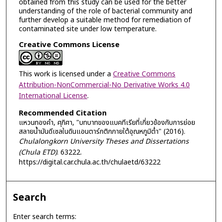
obtained from this study can be used for the better
understanding of the role of bacterial community and
further develop a suitable method for remediation of
contaminated site under low temperature.
Creative Commons License
This work is licensed under a
Creative Commons
Attribution-NonCommercial-No Derivative Works 4.0
International License
.
Recommended Citation
แหวนทองคำ, ศุภิศา, "บทบาทของแบคทีเรียที่เกี่ยวข้องกับการย่อย
สลายน้ำมันดีเซลในดินแอนตาร์กติกภายใต้อุณหภูมิต่ำ" (2016).
Chulalongkorn University Theses and Dissertations
(Chula ETD)
. 63222.
https://digital.car.chula.ac.th/chulaetd/63222
Search
Enter search terms: