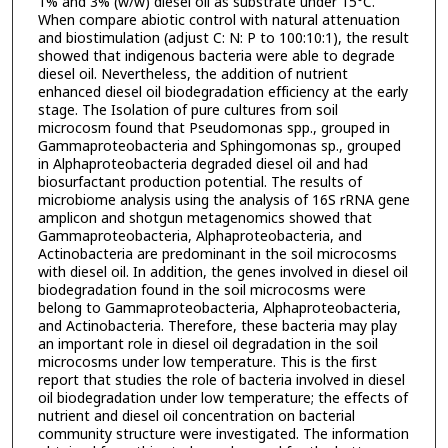
1% and 3% (w/w) diesel oil as substrate under 15°C.
When compare abiotic control with natural attenuation
and biostimulation (adjust C: N: P to 100:10:1), the result
showed that indigenous bacteria were able to degrade
diesel oil. Nevertheless, the addition of nutrient
enhanced diesel oil biodegradation efficiency at the early
stage. The Isolation of pure cultures from soil
microcosm found that Pseudomonas spp., grouped in
Gammaproteobacteria and Sphingomonas sp., grouped
in Alphaproteobacteria degraded diesel oil and had
biosurfactant production potential. The results of
microbiome analysis using the analysis of 16S rRNA gene
amplicon and shotgun metagenomics showed that
Gammaproteobacteria, Alphaproteobacteria, and
Actinobacteria are predominant in the soil microcosms
with diesel oil. In addition, the genes involved in diesel oil
biodegradation found in the soil microcosms were
belong to Gammaproteobacteria, Alphaproteobacteria,
and Actinobacteria. Therefore, these bacteria may play
an important role in diesel oil degradation in the soil
microcosms under low temperature. This is the first
report that studies the role of bacteria involved in diesel
oil biodegradation under low temperature; the effects of
nutrient and diesel oil concentration on bacterial
community structure were investigated. The information