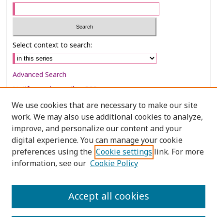
Select context to search:
Advanced Search
Notify me via email or
RSS
We use cookies that are necessary to make our site
Browse
work. We may also use additional cookies to analyze,
Collections
improve, and personalize our content and your
digital experience. You can manage your cookie
Disciplines
preferences using the
Cookie settings
link. For more
Authors
information, see our
Cookie Policy
Author Corner
Author FAQ
Accept all cookies