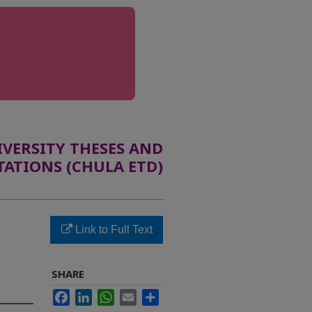
ERSITY THESES AND
TATIONS (CHULA ETD)
บ
Link to Full Text
SHARE
Facebook
LinkedIn
WhatsApp
Email
Share