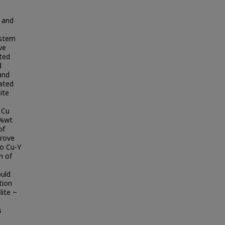
T and
ystem
ve
ated
d
and
vated
ite
 Cu
 %wt
of
prove
to Cu-Y
n of
ould
tion
lite ~
s