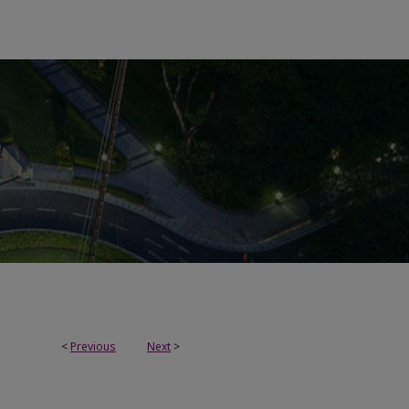
<
Previous
Next
>