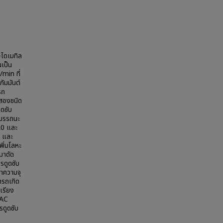
-ไดเมทิล
เป็น
min ที่
กัมมันต์
รถ
สองชนิด
ูดซับ
สมรรถนะ
20 และ
C และ
พิ่มโลหะ
มาดัด
รดูดซับ
าความจุ
ารถเกิด
เรียง
/AC
รดูดซับ