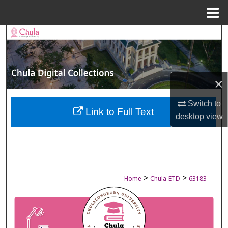
Menu
Home
Search
Browse Collections
×
My Account
Switch to
About
Link to Full Text
desktop
view
Digital Commons Network™
>
>
Home
Chula-ETD
63183