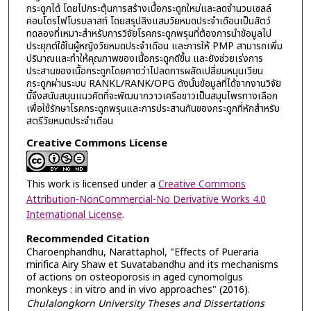
กระดูกได้ โดยไปกระตุ้นการสร้างเนื้อกระดูกใหม่และลดจำนวนเซลล์
คอนโดรไฟโบรบลาสท์ โดยสรุปลิงแสมวัยหมดประจำเดือนเป็นสัตว์
ทดลองที่เหมาะสำหรับการวิจัยโรคกระดูกพรุนที่ต้องการนำข้อมูลไป
ประยุกต์ใช้ในผู้หญิงวัยหมดประจำเดือน และการให้ PMP สามารถเพิ่ม
ปริมาณและทำให้คุณภาพของเนื้อกระดูกดีขึ้น และยังช่วยเร่งการ
ประสานของเนื้อกระดูกโดยคาดว่าไปลดการผลัดเปลี่ยนหมุนเวียน
กระดูกผ่านระบบ RANKL/RANK/OPG ดังนั้นข้อมูลที่ได้จากงานวิจัย
นี้จึงสนับสนุนแนวคิดที่จะพัฒนากวาวเครือขาวเป็นสมุนไพรทางเลือก
เพื่อใช้รักษาโรคกระดูกพรุนและการประสานกันของกระดูกที่หักสำหรับ
สตรีวัยหมดประจำเดือน
Creative Commons License
This work is licensed under a
Creative Commons
Attribution-NonCommercial-No Derivative Works 4.0
International License
.
Recommended Citation
Charoenphandhu, Narattaphol, "Effects of Pueraria
mirifica Airy Shaw et Suvatabandhu and its mechanisms
of actions on osteoporosis in aged cynomolgus
monkeys : in vitro and in vivo approaches" (2016).
Chulalongkorn University Theses and Dissertations