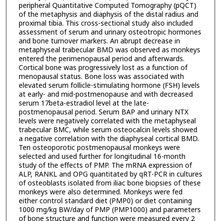
peripheral Quantitative Computed Tomography (pQCT)
of the metaphysis and diaphysis of the distal radius and
proximal tibia. This cross-sectional study also included
assessment of serum and urinary osteotropic hormones
and bone turnover markers. An abrupt decrease in
metaphyseal trabecular BMD was observed as monkeys
entered the perimenopausal period and afterwards.
Cortical bone was progressively lost as a function of
menopausal status. Bone loss was associated with
elevated serum follicle-stimulating hormone (FSH) levels
at early- and mid-postmenopause and with decreased
serum 17beta-estradiol level at the late-
postmenopausal period. Serum BAP and urinary NTX
levels were negatively correlated with the metaphyseal
trabecular BMC, while serum osteocalcin levels showed
a negative correlation with the diaphyseal cortical BMD.
Ten osteoporotic postmenopausal monkeys were
selected and used further for longitudinal 16-month
study of the effects of PMP. The mRNA expression of
ALP, RANKL and OPG quantitated by qRT-PCR in cultures
of osteoblasts isolated from iliac bone biopsies of these
monkeys were also determined. Monkeys were fed
either control standard diet (PMP0) or diet containing
1000 mg/kg BW/day of PMP (PMP1000) and parameters
of bone structure and function were measured every 2