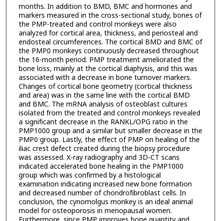
months. In addition to BMD, BMC and hormones and
markers measured in the cross-sectional study, bones of
the PMP-treated and control monkeys were also
analyzed for cortical area, thickness, and periosteal and
endosteal circumferences. The cortical BMD and BMC of
the PMP0 monkeys continuously decreased throughout
the 16-month period. PMP treatment ameliorated the
bone loss, mainly at the cortical diaphysis, and this was
associated with a decrease in bone turnover markers.
Changes of cortical bone geometry (cortical thickness
and area) was in the same line with the cortical BMD
and BMC. The mRNA analysis of osteoblast cultures
isolated from the treated and control monkeys revealed
a significant decrease in the RANKL/OPG ratio in the
PMP1000 group and a similar but smaller decrease in the
PMP0 group. Lastly, the effect of PMP on healing of the
iliac crest defect created during the biopsy procedure
was assessed. X-ray radiography and 3D-CT scans
indicated accelerated bone healing in the PMP1000
group which was confirmed by a histological
examination indicating increased new bone formation
and decreased number of chondrofibroblast cells. In
conclusion, the cynomolgus monkey is an ideal animal
model for osteoporosis in menopausal women.
Furthermore, since PMP improves bone quantity and