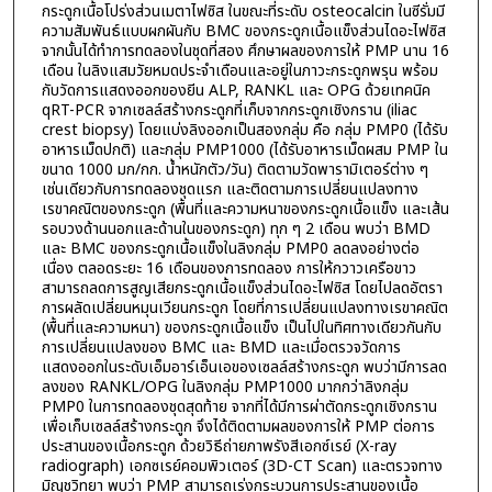
กระดูกเนื้อโปร่งส่วนเมตาไฟซิส ในขณะที่ระดับ osteocalcin ในซีรั่มมี
ความสัมพันธ์แบบผกผันกับ BMC ของกระดูกเนื้อแข็งส่วนไดอะไฟซิส
จากนั้นได้ทำการทดลองในชุดที่สอง ศึกษาผลของการให้ PMP นาน 16
เดือน ในลิงแสมวัยหมดประจำเดือนและอยู่ในภาวะกระดูกพรุน พร้อม
กับวัดการแสดงออกของยีน ALP, RANKL และ OPG ด้วยเทคนิค
qRT-PCR จากเซลล์สร้างกระดูกที่เก็บจากกระดูกเชิงกราน (iliac
crest biopsy) โดยแบ่งลิงออกเป็นสองกลุ่ม คือ กลุ่ม PMP0 (ได้รับ
อาหารเม็ดปกติ) และกลุ่ม PMP1000 (ได้รับอาหารเม็ดผสม PMP ใน
ขนาด 1000 มก/กก. น้ำหนักตัว/วัน) ติดตามวัดพารามิเตอร์ต่าง ๆ
เช่นเดียวกับการทดลองชุดแรก และติดตามการเปลี่ยนแปลงทาง
เรขาคณิตของกระดูก (พื้นที่และความหนาของกระดูกเนื้อแข็ง และเส้น
รอบวงด้านนอกและด้านในของกระดูก) ทุก ๆ 2 เดือน พบว่า BMD
และ BMC ของกระดูกเนื้อแข็งในลิงกลุ่ม PMP0 ลดลงอย่างต่อ
เนื่อง ตลอดระยะ 16 เดือนของการทดลอง การให้กวาวเครือขาว
สามารถลดการสูญเสียกระดูกเนื้อแข็งส่วนไดอะไฟซิส โดยไปลดอัตรา
การผลัดเปลี่ยนหมุนเวียนกระดูก โดยที่การเปลี่ยนแปลงทางเรขาคณิต
(พื้นที่และความหนา) ของกระดูกเนื้อแข็ง เป็นไปในทิศทางเดียวกันกับ
การเปลี่ยนแปลงของ BMC และ BMD และเมื่อตรวจวัดการ
แสดงออกในระดับเอ็มอาร์เอ็นเอของเซลล์สร้างกระดูก พบว่ามีการลด
ลงของ RANKL/OPG ในลิงกลุ่ม PMP1000 มากกว่าลิงกลุ่ม
PMP0 ในการทดลองชุดสุดท้าย จากที่ได้มีการผ่าตัดกระดูกเชิงกราน
เพื่อเก็บเซลล์สร้างกระดูก จึงได้ติดตามผลของการให้ PMP ต่อการ
ประสานของเนื้อกระดูก ด้วยวิธีถ่ายภาพรังสีเอกซ์เรย์ (X-ray
radiograph) เอกซเรย์คอมพิวเตอร์ (3D-CT Scan) และตรวจทาง
มิญชวิทยา พบว่า PMP สามารถเร่งกระบวนการประสานของเนื้อ