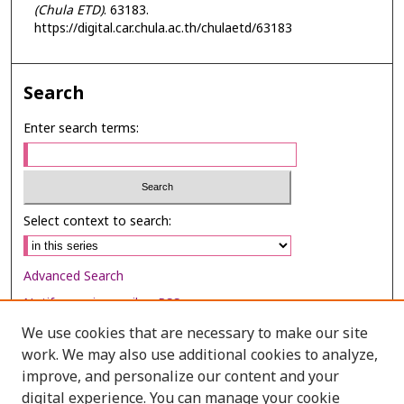
(Chula ETD)
. 63183.
https://digital.car.chula.ac.th/chulaetd/63183
Search
Enter search terms:
Select context to search:
Advanced Search
Notify me via email or
RSS
We use cookies that are necessary to make our site
Browse
work. We may also use additional cookies to analyze,
improve, and personalize our content and your
Collections
digital experience. You can manage your cookie
Disciplines