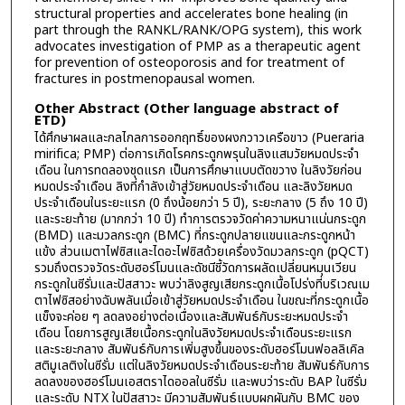
structural properties and accelerates bone healing (in
part through the RANKL/RANK/OPG system), this work
advocates investigation of PMP as a therapeutic agent
for prevention of osteoporosis and for treatment of
fractures in postmenopausal women.
Other Abstract (Other language abstract of
ETD)
ได้ศึกษาผลและกลไกลการออกฤทธิ์ของผงกวาวเครือขาว (Pueraria
mirifica; PMP) ต่อการเกิดโรคกระดูกพรุนในลิงแสมวัยหมดประจำ
เดือน ในการทดลองชุดแรก เป็นการศึกษาแบบตัดขวาง ในลิงวัยก่อน
หมดประจำเดือน ลิงที่กำลังเข้าสู่วัยหมดประจำเดือน และลิงวัยหมด
ประจำเดือนในระยะแรก (0 ถึงน้อยกว่า 5 ปี), ระยะกลาง (5 ถึง 10 ปี)
และระยะท้าย (มากกว่า 10 ปี) ทำการตรวจวัดค่าความหนาแน่นกระดูก
(BMD) และมวลกระดูก (BMC) ที่กระดูกปลายแขนและกระดูกหน้า
แข้ง ส่วนเมตาไฟซิสและไดอะไฟซิสด้วยเครื่องวัดมวลกระดูก (pQCT)
รวมถึงตรวจวัดระดับฮอร์โมนและดัชนีชี้วัดการผลัดเปลี่ยนหมุนเวียน
กระดูกในซีรั่มและปัสสาวะ พบว่าลิงสูญเสียกระดูกเนื้อโปร่งที่บริเวณเม
ตาไฟซิสอย่างฉับพลันเมื่อเข้าสู่วัยหมดประจำเดือน ในขณะที่กระดูกเนื้อ
แข็งจะค่อย ๆ ลดลงอย่างต่อเนื่องและสัมพันธ์กับระยะหมดประจำ
เดือน โดยการสูญเสียเนื้อกระดูกในลิงวัยหมดประจำเดือนระยะแรก
และระยะกลาง สัมพันธ์กับการเพิ่มสูงขึ้นของระดับฮอร์โมนฟอลลิเคิล
สติมูเลติงในซีรั่ม แต่ในลิงวัยหมดประจำเดือนระยะท้าย สัมพันธ์กับการ
ลดลงของฮอร์โมนเอสตราไดออลในซีรั่ม และพบว่าระดับ BAP ในซีรั่ม
และระดับ NTX ในปัสสาวะ มีความสัมพันธ์แบบผกผันกับ BMC ของ