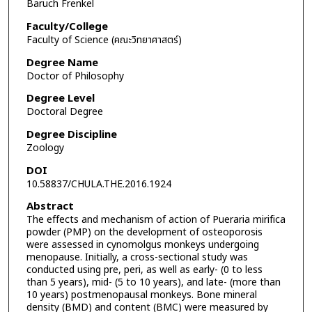
Baruch Frenkel
Faculty/College
Faculty of Science (คณะวิทยาศาสตร์)
Degree Name
Doctor of Philosophy
Degree Level
Doctoral Degree
Degree Discipline
Zoology
DOI
10.58837/CHULA.THE.2016.1924
Abstract
The effects and mechanism of action of Pueraria mirifica
powder (PMP) on the development of osteoporosis
were assessed in cynomolgus monkeys undergoing
menopause. Initially, a cross-sectional study was
conducted using pre, peri, as well as early- (0 to less
than 5 years), mid- (5 to 10 years), and late- (more than
10 years) postmenopausal monkeys. Bone mineral
density (BMD) and content (BMC) were measured by