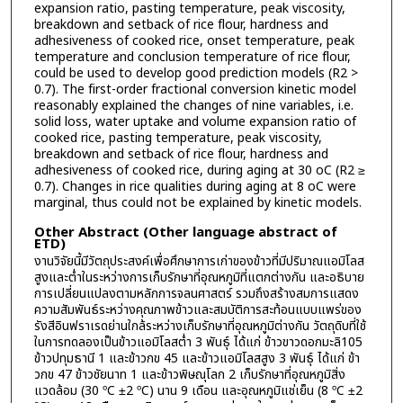
expansion ratio, pasting temperature, peak viscosity,
breakdown and setback of rice flour, hardness and
adhesiveness of cooked rice, onset temperature, peak
temperature and conclusion temperature of rice flour,
could be used to develop good prediction models (R2 >
0.7). The first-order fractional conversion kinetic model
reasonably explained the changes of nine variables, i.e.
solid loss, water uptake and volume expansion ratio of
cooked rice, pasting temperature, peak viscosity,
breakdown and setback of rice flour, hardness and
adhesiveness of cooked rice, during aging at 30 oC (R2 ≥
0.7). Changes in rice qualities during aging at 8 oC were
marginal, thus could not be explained by kinetic models.
Other Abstract (Other language abstract of
ETD)
งานวิจัยนี้มีวัตถุประสงค์เพื่อศึกษาการเก่าของข้าวที่มีปริมาณแอมิโลส
สูงและต่ำในระหว่างการเก็บรักษาที่อุณหภูมิที่แตกต่างกัน และอธิบาย
การเปลี่ยนแปลงตามหลักการจลนศาสตร์ รวมถึงสร้างสมการแสดง
ความสัมพันธ์ระหว่างคุณภาพข้าวและสมบัติการสะท้อนแบบแพร่ของ
รังสีอินฟราเรดย่านใกล้ระหว่างเก็บรักษาที่อุณหภูมิต่างกัน วัตถุดิบที่ใช้
ในการทดลองเป็นข้าวแอมิโลสต่ำ 3 พันธุ์ ได้แก่ ข้าวขาวดอกมะลิ105
ข้าวปทุมธานี 1 และข้าวกข 45 และข้าวแอมิโลสสูง 3 พันธุ์ ได้แก่ ข้า
วกข 47 ข้าวชัยนาท 1 และข้าวพิษณุโลก 2 เก็บรักษาที่อุณหภูมิสิ่ง
แวดล้อม (30 ºC ±2 ºC) นาน 9 เดือน และอุณหภูมิแช่เย็น (8 ºC ±2