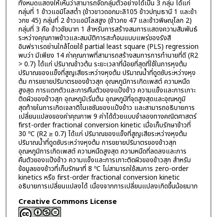
ทั้งหมดแสดงให้เห็นว่าสามารถจัดกลุ่มตัวอย่างได้เป็น 3 กลุ่ม ได้แก่
กลุ่มที่ 1 ข้าวแอมิโลสต่ำ (ข้าวขาวดอกมะลิ105 ข้าวปทุมธานี 1 และข้า
วกข 45) กลุ่มที่ 2 ข้าวแอมิโลสสูง (ข้าวกข 47 และข้าวพิษณุโลก 2)
กลุ่มที่ 3 คือ ข้าวชัยนาท 1 สำหรับการสร้างสมการแสดงความสัมพันธ์
ระหว่างคุณภาพข้าวและสมบัติการสะท้อนแบบแพร่ของรังสี
อินฟราเรดย่านใกล้โดยใช้ partial least square (PLS) regression
พบว่า มีเพียง 14 ค่าคุณภาพที่สามารถสร้างสมการการทำนายที่ดี (R2
> 0.7) ได้แก่ ปริมาณข้าวต้น ระยะเวลาที่น้อยที่สุดที่ใช้ในการหุงต้ม
ปริมาณของแข็งที่สูญเสียระหว่างหุงต้ม ปริมาณน้ำที่ดูดซับระหว่างหุง
ต้ม การขยายปริมาตรของข้าวสุก อุณหภูมิการเกิดเพสต์ ความหนืด
สูงสุด การแตกตัวและการคืนตัวของแป้งข้าว ความแข็งและการเกาะ
ติดผิวของข้าวสุก อุณหภูมิเริ่มต้น อุณหภูมิที่จุดสูงสุดและอุณหภูมิ
สุดท้ายในการเกิดเจลาติไนเซชันของแป้งข้าว และสามารถอธิบายการ
เปลี่ยนแปลงของค่าคุณภาพ 9 ค่าได้ด้วยแบบจำลองทางคณิตศาสตร์
first-order fractional conversion kinetic เมื่อเก็บรักษาข้าวที่
30 ºC (R2 ≥ 0.7) ได้แก่ ปริมาณของแข็งที่สูญเสียระหว่างหุงต้ม
ปริมาณน้ำที่ดูดซับระหว่างหุงต้ม การขยายปริมาตรของข้าวสุก
อุณหภูมิการเกิดเพสต์ ความหนืดสูงสุด ความหนืดที่ลดลงและการ
คืนตัวของแป้งข้าว ความแข็งและการเกาะติดผิวของข้าวสุก สำหรับ
ข้อมูลของข้าวที่เก็บรักษาที่ 8 ºC ไม่สามารถใช้สมการ zero-order
kinetics หรือ first-order fractional conversion kinetic
อธิบายการเปลี่ยนแปลงได้ เนื่องจากการเปลี่ยนแปลงเกิดขึ้นน้อยมาก
Creative Commons License