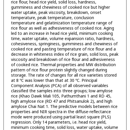
rice flour, head rice yield, solid loss, hardness,
gumminess and chewiness of cooked rice but higher
water uptake, peak viscosity, breakdown, onset
temperature, peak temperature, conclusion
temperature and gelatinization temperature range of
rice flour as well as adhesiveness of cooked rice. Aging
led to an increase in head rice yield, minimum cooking
time, water uptake, volume expansion ratio, hardness,
cohesiveness, springiness, gumminess and chewiness of
cooked rice and pasting temperature of rice flour and a
decrease in whiteness index of rice grain, solid loss, peak
viscosity and breakdown of rice flour and adhesiveness
of cooked rice. Thermal properties and MW distribution
pattern of rice flour protein slightly changed during
storage. The rate of changes for all rice varieties stored
at 8 ºC was lower than that at 30 ºC. Principal
Component Analysis (PCA) of all observed variables
classified the samples into three groups; low amylose
rice (Khao Dawk Mali 105, Pathumthani 1 and RD 45,
high amylose rice (RD 47 and Phitsanulok 2), and high
amylose Chai Nat 1. The predictive models between rice
properties and NIR spectra in the diffuse-reflectance
mode were produced using partial least square (PLS)
regression. Only 14 parameters, i.e. head rice yield,
minimum cooking time, solid loss, water uptake, volume