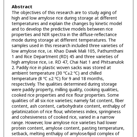
Abstract
The objectives of this research are to study aging of
high and low amylose rice during storage at different
temperatures and explain the changes by kinetic model
and to develop the predictive models between rice
properties and NIR spectra in the diffuse-reflectance
mode during storage at different temperatures. The
samples used in this research included three varieties of
low amylose rice, i.e. Khao Dawk Mali 105, Pathumthani
1 and Rice Department (RD) 45 and three varieties of
high amylose rice, i.e. RD 47, Chai Nat 1 and Phitsanulok
2. Paddy rice in plastic woven sacks was stored at
ambient temperature (30 ºC±2 ºC) and chilled
temperature (8 ºC ±2 ºC) for 9 and 18 months,
respectively. The qualities determined during storage
were paddy property, milling quality, cooking qualities,
cooked rice properties and rice flour properties. Some
qualities of all six rice varieties; namely fat content, fiber
content, ash content, carbohydrate content, enthalpy of
gelatinization of rice flour, whiteness index, springiness
and cohesiveness of cooked rice, varied in a narrow
range. However, low amylose rice varieties had lower
protein content, amylose content, pasting temperature,
setback, melting enthalpy of amylose/lipid complex of