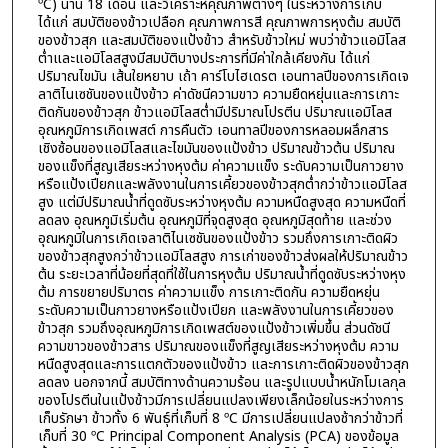
ºC) นาน 18 เดือน และวิเคราะห์คุณภาพต่างๆ ในระหว่างการเก็บ
ได้แก่ สมบัติของข้าวเปลือก คุณภาพการสี คุณภาพการหุงต้ม สมบัติ
ของข้าวสุก และสมบัติของแป้งข้าว สำหรับข้าวใหม่ พบว่าข้าวแอมิโลส
ต่ำและแอมิโลสสูงมีสมบัติบางประการที่มีค่าใกล้เคียงกัน ได้แก่
ปริมาณไขมัน เส้นใยหยาบ เถ้า คาร์โบไฮเดรต เอนทาลปีของการเกิดเจ
ลาติไนเซชันของแป้งข้าว ค่าดัชนีความขาว ความยืดหยุ่นและการเกาะ
ติดกันของข้าวสุก ข้าวแอมิโลสต่ำมีปริมาณโปรตีน ปริมาณแอมิโลส
อุณหภูมิการเกิดเพสต์ การคืนตัว เอนทาลปีของการหลอมผลึกสาร
เชิงซ้อนของแอมิโลสและไขมันของแป้งข้าว ปริมาณข้าวต้น ปริมาณ
ของแข็งที่สูญเสียระหว่างหุงต้ม ค่าความแข็ง ระดับความเป็นกาวยาง
หรือแป้งเปียกและพลังงานในการเคี้ยวของข้าวสุกต่ำกว่าข้าวแอมิโลส
สูง แต่มีปริมาณน้ำที่ดูดซับระหว่างหุงต้ม ความหนืดสูงสุด ความหนืดที่
ลดลง อุณหภูมิเริ่มต้น อุณหภูมิที่จุดสูงสุด อุณหภูมิสุดท้าย และช่วง
อุณหภูมิในการเกิดเจลาติไนเซชันของแป้งข้าว รวมถึงการเกาะติดผิว
ของข้าวสุกสูงกว่าข้าวแอมิโลสสูง การเก่าของข้าวส่งผลให้ปริมาณข้าว
ต้น ระยะเวลาที่น้อยที่สุดที่ใช้ในการหุงต้ม ปริมาณน้ำที่ดูดซับระหว่างหุง
ต้ม การขยายปริมาตร ค่าความแข็ง การเกาะติดกัน ความยืดหยุ่น
ระดับความเป็นกาวยางหรือแป้งเปียก และพลังงานในการเคี้ยวของ
ข้าวสุก รวมถึงอุณหภูมิการเกิดเพสต์ของแป้งข้าวเพิ่มขึ้น ส่วนดัชนี
ความขาวของข้าวสาร ปริมาณของแข็งที่สูญเสียระหว่างหุงต้ม ความ
หนืดสูงสุดและการแตกตัวของแป้งข้าว และการเกาะติดผิวของข้าวสุก
ลดลง นอกจากนี้ สมบัติทางด้านความร้อน และรูปแบบน้ำหนักโมเลกุล
ของโปรตีนในแป้งข้าวมีการเปลี่ยนแปลงเพียงเล็กน้อยในระหว่างการ
เก็บรักษา ข้าวทั้ง 6 พันธุ์ที่เก็บที่ 8 ºC มีการเปลี่ยนแปลงช้ากว่าข้าวที่
เก็บที่ 30 ºC Principal Component Analysis (PCA) ของข้อมูล