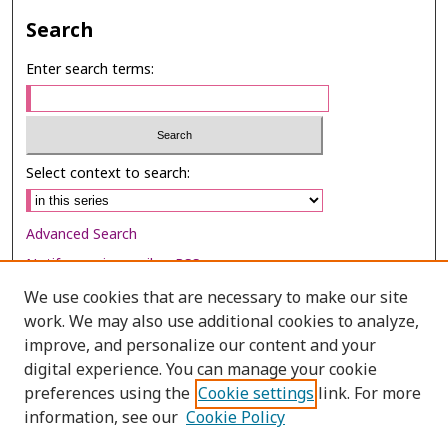
Search
Enter search terms:
Select context to search:
Advanced Search
Notify me via email or
RSS
We use cookies that are necessary to make our site
Browse
work. We may also use additional cookies to analyze,
Collections
improve, and personalize our content and your
digital experience. You can manage your cookie
Disciplines
preferences using the
Cookie settings
link. For more
Authors
information, see our
Cookie Policy