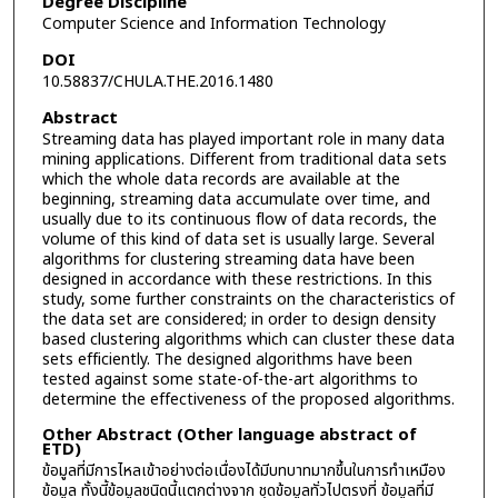
Degree Discipline
Computer Science and Information Technology
DOI
10.58837/CHULA.THE.2016.1480
Abstract
Streaming data has played important role in many data
mining applications. Different from traditional data sets
which the whole data records are available at the
beginning, streaming data accumulate over time, and
usually due to its continuous flow of data records, the
volume of this kind of data set is usually large. Several
algorithms for clustering streaming data have been
designed in accordance with these restrictions. In this
study, some further constraints on the characteristics of
the data set are considered; in order to design density
based clustering algorithms which can cluster these data
sets efficiently. The designed algorithms have been
tested against some state-of-the-art algorithms to
determine the effectiveness of the proposed algorithms.
Other Abstract (Other language abstract of
ETD)
ข้อมูลที่มีการไหลเข้าอย่างต่อเนื่องได้มีบทบาทมากขึ้นในการทำเหมือง
ข้อมูล ทั้งนี้ข้อมูลชนิดนี้แตกต่างจาก ชุดข้อมูลทั่วไปตรงที่ ข้อมูลที่มี