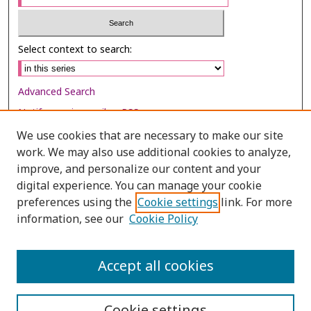
Select context to search:
Advanced Search
Notify me via email or
RSS
We use cookies that are necessary to make our site
Browse
work. We may also use additional cookies to analyze,
Collections
improve, and personalize our content and your
digital experience. You can manage your cookie
Disciplines
preferences using the
Cookie settings
link. For more
Authors
information, see our
Cookie Policy
Author Corner
Author FAQ
Accept all cookies