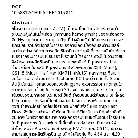
DOI
10.58837/CHULA.THE.2015.811
Abstract
ซีโครปิน เอ (cecropins A, CA) เป็นเพปไทด์ต้านจุลินทรีย์ที่พบใน
ระบบภูมิคุ้มกันในน้ำเลือด (immune hemolymph) ของผีเสื้อกลาง
คืน Hyalophora cecropia มีฤทธิ์ฆ่าจุลินทรีย์ได้ทั้งแกรมบวก และ
แกรมลบ รวมถึงมีฤทธิ์ในการยับยั้งการเกิดเนื้องอกและต้านเซลล์
มะเร็ง อย่างไรก็ตามการสกัด ซีโครปิน เอ จากผีเสื้อกลางคืนทำได้ยาก
เนื่องจากจะมีการปนเปื้อนของโปรตีนที่ไม่ต้องการ ดังนั้นในงานวิจัยนี้
จึงศึกษาการผลิตซีโครปิน เอ ในระบบของยีสต์ P. pastoris โดย
ทำการศึกษาใน ยีสต์ P. pastoris 3 สายพันธุ์ คือ X33 (Mut+),
GS115 (Mut+ His-) และ KM71H (MutS) และหาภาวะที่เหมาะ
สมในการผลิต ด้วยเทคนิค Real time PCR พบว่า ยีสต์ทั้ง 3 สาย
พันธุ์ มีระดับการแสดงออกของยีน (gene expression) ที่ดีที่สุดใน
ภาวะ ค่ากรด -ด่างที่ 6 อุณหภูมิ 30 องศาเซลเซียส และ ระดับความ
เข้มข้นของเมทานอล 0.5 เปอร์เซ็นต์ รีคอมบิแนนต์ซีโครปิน เอ ที่ผลิต
ได้ถูกนำมาทำให้บริสุทธิ์โดยใช้คอลัมน์โครมาโตกราฟีแบบแยกตาม
ความจำเพาะโดยใช้คอลัมน์ฮีสแทรบฟาสท์โฟลว์ (His trap Fast
Flow) ซึ่งมีความจำเพาะกับรีคอมบิแนนต์ซีโครปิน เอ ที่ต่อด้วยฮีสธิ
ดีน จากนั้นตรวจสอบปริมาณการผลิตรีคอมบิแนนต์โปรตีนซีโครปิน เอ
ใน P. pastoris 3 สายพันธุ์ ที่เลี้ยงที่ภาวะดังกล่าว เป็นเวลา 24
ชั่วโมง พบว่า P. pastoris สายพันธุ์ KM71H และ GS115 มีความ
สามารถในการผลิตซีโครปิน เอ ได้ใกล้เคียงกัน คือ 4.64 และ 4.29