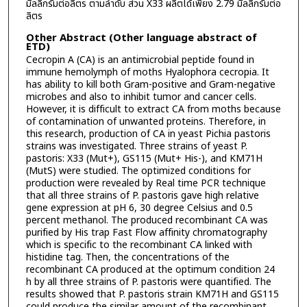
มิลลิกรัมต่อลิตร ตามลำดับ ส่วน X33 ผลิตได้เพียง 2.79 มิลลิกรัมต่อ
ลิตร
Other Abstract (Other language abstract of
ETD)
Cecropin A (CA) is an antimicrobial peptide found in
immune hemolymph of moths Hyalophora cecropia. It
has ability to kill both Gram-positive and Gram-negative
microbes and also to inhibit tumor and cancer cells.
However, it is difficult to extract CA from moths because
of contamination of unwanted proteins. Therefore, in
this research, production of CA in yeast Pichia pastoris
strains was investigated. Three strains of yeast P.
pastoris: X33 (Mut+), GS115 (Mut+ His-), and KM71H
(MutS) were studied. The optimized conditions for
production were revealed by Real time PCR technique
that all three strains of P. pastoris gave high relative
gene expression at pH 6, 30 degree Celsius and 0.5
percent methanol. The produced recombinant CA was
purified by His trap Fast Flow affinity chromatography
which is specific to the recombinant CA linked with
histidine tag. Then, the concentrations of the
recombinant CA produced at the optimum condition 24
h by all three strains of P. pastoris were quantified. The
results showed that P. pastoris strain KM71H and GS115
could produce the similar amount of the recombinant