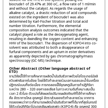
biocrude1 of 29.47% at 300 oC, a flow rate of 1 ml/min
and without the catalyst. As regards the usage of
alkaline catalyst, a drastic reduction of acid compounds
existed on the ingredient of biocrude1 was also
determined by Karl-Fischer titration and total acid
number titration. Furthermore, the elemental
composition analysis outcomes indicated that the
catalyst played a role as the deoxygenating agent,
resulting in dwindling the oxygen content and enhancing
HHV of the biocrude1. The dispersion of K3PO4 into co-
solvent was attributed to both a disappearance of
furfural components and an upturn in ester derivatives
as apparently depicted by gas chromatography/mass
spectroscopy (GC-MS) technique.
Other Abstract (Other language abstract of
ETD)
งานวิจัยนี้ได้ทำการศึกษาการผลิตน้ำมันดิบชีวภาพด้วยไฮโดรเทอร์มัลลิ
ควิแฟกชันจากใบอ้อย โดยใช้ตัวทำละลายร่วมเอทานอลและน้ำในเครื่อง
ปฏิกรณ์แบบกึ่งต่อเนื่อง การทดลองนี้ใช้อุณหภูมิในการทำปฏิกิริยา
ระหว่าง 280 – 320 องศาเซลเซียส ในภาวะความดันที่เหมาะสมเป็น
เวลา 2 ชั่วโมง ตัวแปรที่ส่งผลต่อปริมาณผลิตภัณฑ์ที่ได้ทำการศึกษา
คือ อัตราการไหล อุณหภูมิ อัตราส่วนของตัวทำละลายร่วม จากการ
ทดลองพบว่าภาวะที่สามารถผลิตน้ำมันดิบชีวภาพที่ได้มากที่สุดในกรณี
ใช้ตัวเร่งปฏิกิริยาโปแตสเซียมฟอสเฟต (K3PO4) คือ อุณหภูมิ 300