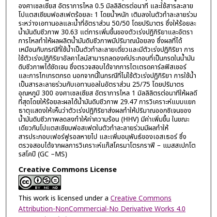
องศาเซลเซียส อัตราการไหล 0.5 มิลลิลิตรต่อนาที และใช้สารละลาย
โปแตสเซียมฟอสเฟตร้อยละ 1 โดยน้ำหนัก เติมลงในตัวทำละลายร่วม
ระหว่างเอทานอลและน้ำที่อัตราส่วน 50/50 โดยปริมาตร ซึ่งให้ร้อยละ
น้ำมันดิบชีวภาพ 30.63 แต่การเพิ่มขึ้นของตัวเร่งปฏิกิริยาและอัตรา
การไหลทำให้ผลผลิตน้ำมันดิบชีวภาพมีปริมาณน้อยลง ซึ่งผลที่ได้
เหมือนกับกรณีที่ใช้น้ำเป็นตัวทำละลายเดี่ยวและมีตัวเร่งปฏิกิริยา การ
ใช้ตัวเร่งปฏิกิริยาอัลคาไลน์สามารถลดองค์ประกอบที่เป็นกรดในน้ำมัน
ดิบชีวภาพได้ชัดเจน ซึ่งตรวจสอบได้จากการไตเตรดคาร์ลฟิสเชอร์
และการไทเทรตกรด นอกจากนี้ในกรณีที่ไม่ใช้ตัวเร่งปฏิกิริยา การใช้น้ำ
เป็นสารละลายร่วมกับเอทานอลในอัตราส่วน 25/75 โดยปริมาตร
อุณหภูมิ 300 องศาเซลเซียส อัตราการไหล 1 มิลลิลิตรต่อนาทีให้ผลดี
ที่สุดโดยให้ร้อยละผลได้น้ำมันดิบชีวภาพ 29.47 การวิเคราะห์แบบแยก
ธาตุแสดงให้เห็นว่าตัวเร่งปฏิกิริยาส่งผลทำให้ปริมาณออกซิเจนของ
น้ำมันดิบชีวภาพลดลงทำให้ค่าความร้อน (HHV) มีค่าเพิ่มขึ้น ในขณะ
เดียวกันโปแตสเซียมฟอสเฟตในตัวทำละลายร่วมมีผลทำให้
สารประกอบเฟอร์ฟูรอลหายไป และเพิ่มอนุพันธ์ของเอสเธอร์ ซึ่ง
ตรวจสอบได้จากผลการวิเคราะห์แก๊สโครมาโตรกราฟี – แมสสเปกโต
รสโคปี (GC –MS)
Creative Commons License
This work is licensed under a
Creative Commons
Attribution-NonCommercial-No Derivative Works 4.0