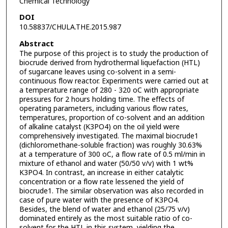
Chemical Technology
DOI
10.58837/CHULA.THE.2015.987
Abstract
The purpose of this project is to study the production of
biocrude derived from hydrothermal liquefaction (HTL)
of sugarcane leaves using co-solvent in a semi-
continuous flow reactor. Experiments were carried out at
a temperature range of 280 - 320 oC with appropriate
pressures for 2 hours holding time. The effects of
operating parameters, including various flow rates,
temperatures, proportion of co-solvent and an addition
of alkaline catalyst (K3PO4) on the oil yield were
comprehensively investigated. The maximal biocrude1
(dichloromethane-soluble fraction) was roughly 30.63%
at a temperature of 300 oC, a flow rate of 0.5 ml/min in
mixture of ethanol and water (50/50 v/v) with 1 wt%
K3PO4. In contrast, an increase in either catalytic
concentration or a flow rate lessened the yield of
biocrude1. The similar observation was also recorded in
case of pure water with the presence of K3PO4.
Besides, the blend of water and ethanol (25/75 v/v)
dominated entirely as the most suitable ratio of co-
solvent for the HTL in this system, yielding the