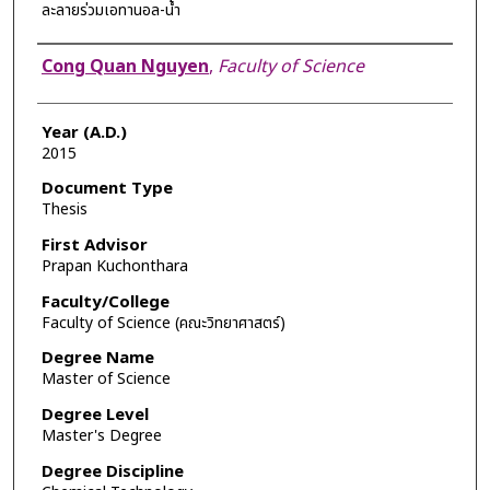
ละลายร่วมเอทานอล-น้ำ
Author
Cong Quan Nguyen
,
Faculty of Science
Year (A.D.)
2015
Document Type
Thesis
First Advisor
Prapan Kuchonthara
Faculty/College
Faculty of Science (คณะวิทยาศาสตร์)
Degree Name
Master of Science
Degree Level
Master's Degree
Degree Discipline