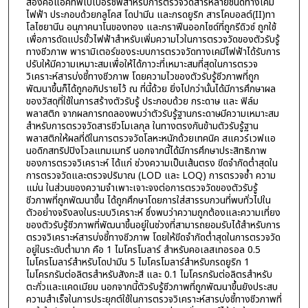
สองคือแอคทีพเปเปอร์ชิพสำหรับการตรวจวัดสารหลายชนิดทางเคมี
ไฟฟ้า ประกอบด้วยกลูโคส โดปามีน และกรดยูริก สารโคบอลต์(II)ทา
โลไซยานีน อนุภาคนาโนของทอง และกราฟีนออกไซด์ที่ถูกรีดิวซ์ ถูกใช้
เพื่อการดัดแปรขั้วไฟฟ้าสำหรับเพิ่มความไวในการตรวจวัดของตัวรับรู้
ทางชีวภาพ พารามิเตอร์ของระบบการตรวจวัดทางเคมีไฟฟ้าได้รับการ
ปรับให้มีความเหมาะสมเพื่อให้ได้ภาวะที่เหมาะสมที่สุดในการตรวจ
วิเคราะห์สารบ่งชี้ทางชีวภาพ โดยความไวของตัวรับรู้ชีวภาพที่ถูก
พัฒนาขึ้นก็ได้ถูกอภิปรายไว้ ณ ที่นี้ด้วย ยิ่งไปกว่านั้นได้มีการศึกษาผล
ของวัสดุที่ใช้ในการสร้างตัวรับรู้ ประกอบด้วย กระดาษ และ ฟิล์ม
พลาสติก จากผลการทดลองพบว่าตัวรับรู้ฐานกระดาษมีความเหมาะสม
สำหรับการตรวจวัดสารชีวโมเลกุล ในทางตรงกันข้ามตัวรับรู้ฐาน
พลาสติกให้ผลที่ดีในการตรวจวัดโลหะหนักด้วยเทคนิค สแควร์เวฟแอ
นอดิกสทริปปิงโวลแทมเมทรี นอกจากนี้ได้มีการศึกษาประสิทธิภาพ
ของการตรวจวิเคราะห์ ได้แก่ ช่วงความเป็นเส้นตรง ขีดจำกัดต่ำสุดใน
การตรวจวัดและตรวจปริมาณ (LOD และ LOQ) การตรวจซ้ำ ความ
แม่น ในส่วนของความจำเพาะเจาะจงต่อการตรวจวัดของตัวรับรู้
ชีวภาพที่ถูกพัฒนาขึ้น ได้ถูกศึกษาโดยการใส่สารรบกวนที่พบทั่วไปใน
ตัวอย่างจริงลงในระบบวิเคราะห์ ซึ่งพบว่าความถูกต้องและความเที่ยง
ของตัวรับรู้ชีวภาพที่พัฒนาขึ้นอยู่ในช่วงที่สามารถยอมรับได้สำหรับการ
ตรวจวิเคราะห์สารบ่งชี้ทางชีวภาพ โดยให้ขีดจำกัดต่ำสุดในการตรวจวัด
อยู่ในระดับต่ำมาก คือ 1 ไมโครโมลาร์ สำหรับคอเลสเทอรอล 0.5
ไมโครโมลาร์สำหรับโดปามีน 5 ไมโครโมลาร์สำหรับกรดยูริก 1
ไมโครกรัมต่อลิตรสำหรับสังกะสี และ 0.1 ไมโครกรัมต่อลิตรสำหรับ
ตะกั่วและแคดเมียม นอกจากนี้ตัวรับรู้ชีวภาพที่ถูกพัฒนาขึ้นยังประสบ
ความสำเร็จในการประยุกต์ใช้ในการตรวจวิเคราะห์สารบ่งชี้ทางชีวภาพที่