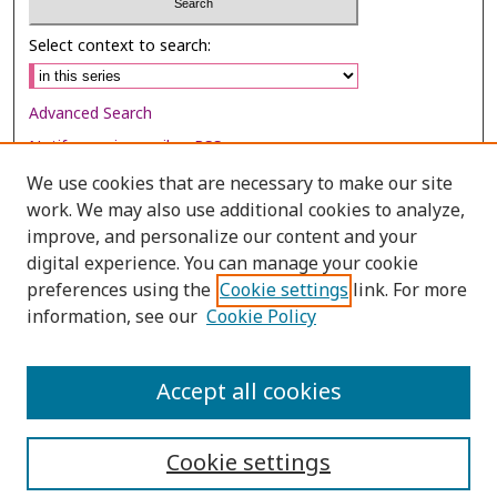
Select context to search:
Advanced Search
Notify me via email or
RSS
We use cookies that are necessary to make our site
Browse
work. We may also use additional cookies to analyze,
Collections
improve, and personalize our content and your
digital experience. You can manage your cookie
Disciplines
preferences using the
Cookie settings
link. For more
Authors
information, see our
Cookie Policy
Author Corner
Author FAQ
Accept all cookies
Cookie settings