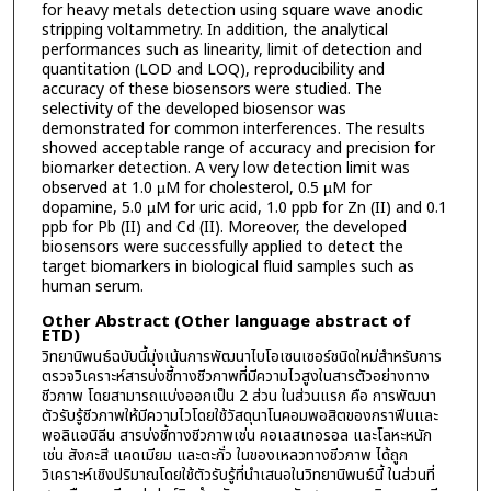
for heavy metals detection using square wave anodic
stripping voltammetry. In addition, the analytical
performances such as linearity, limit of detection and
quantitation (LOD and LOQ), reproducibility and
accuracy of these biosensors were studied. The
selectivity of the developed biosensor was
demonstrated for common interferences. The results
showed acceptable range of accuracy and precision for
biomarker detection. A very low detection limit was
observed at 1.0 µM for cholesterol, 0.5 µM for
dopamine, 5.0 µM for uric acid, 1.0 ppb for Zn (II) and 0.1
ppb for Pb (II) and Cd (II). Moreover, the developed
biosensors were successfully applied to detect the
target biomarkers in biological fluid samples such as
human serum.
Other Abstract (Other language abstract of
ETD)
วิทยานิพนธ์ฉบับนี้มุ่งเน้นการพัฒนาไบโอเซนเซอร์ชนิดใหม่สำหรับการ
ตรวจวิเคราะห์สารบ่งชี้ทางชีวภาพที่มีความไวสูงในสารตัวอย่างทาง
ชีวภาพ โดยสามารถแบ่งออกเป็น 2 ส่วน ในส่วนแรก คือ การพัฒนา
ตัวรับรู้ชีวภาพให้มีความไวโดยใช้วัสดุนาโนคอมพอสิตของกราฟีนและ
พอลิแอนิลีน สารบ่งชี้ทางชีวภาพเช่น คอเลสเทอรอล และโลหะหนัก
เช่น สังกะสี แคดเมียม และตะกั่ว ในของเหลวทางชีวภาพ ได้ถูก
วิเคราะห์เชิงปริมาณโดยใช้ตัวรับรู้ที่นำเสนอในวิทยานิพนธ์นี้ ในส่วนที่