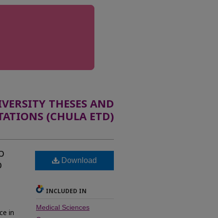
ERSITY THESES AND
TATIONS (CHULA ETD)
ว
Download
อ
INCLUDED IN
Medical Sciences
ce in