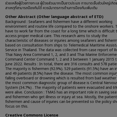
ช่วยเหลือผู้ป่วยทางทะเล ผู้ป่วยส่วนมากเป็นชาวประมง การบาดเจ็บส่วนใหญ่เกิด
สาเหตุที่สามารถป้องกันได้ ควรมีมาตรการด้านการป้องกันเพิ่มเติม
Other Abstract (Other language abstract of ETD)
Background : Seafarers and fishermen have a different working
environment and routine life compared to the onshore workers. 
have to work far from the coast for a long time which is difficult 
access proper medical care. This research aims to study the
characteristic of diseases or injuries among seafarers and fisher
based on consultation from ships to Telemedical Maritime Assis
Service in Thailand. The data was collected from case report of R
Thai Navy Area Command 1, 2, and 3 and Thai Marine Enforceme
Command Center Command 1, 2 and 3 between 1 January 2015 t
June 2022. Results : In total, there are 316 consults and 578 patie
The majority is fishermen (92.9%). 529 patients (91.5%) have an i
and 49 patients (8.5%) have the disease. The most common injury
falling overboard or drowning which is resulted from bad weather
the most common diagnostic group of disease is Central Nervou
System (34.7%) . The majority of patients were evacuated and 6
were alive. Conclusion : TMAS has an important role in saving sea
and fishermen who get illness or injury at sea. Mostly, the patien
fishermen and cause of injuries can be prevented so the policy sh
focus on this.
Creative Commons License