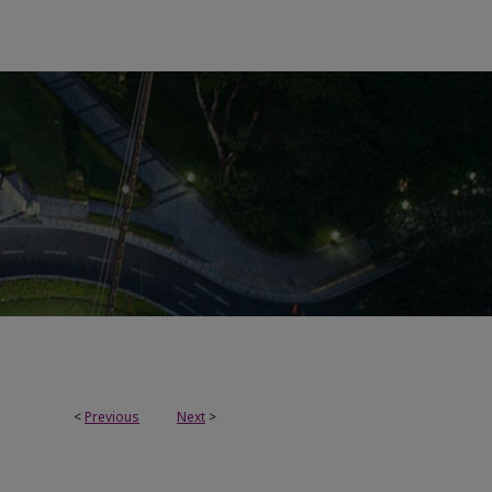
<
Previous
Next
>