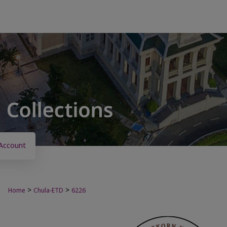
Account
>
>
Home
Chula-ETD
6226