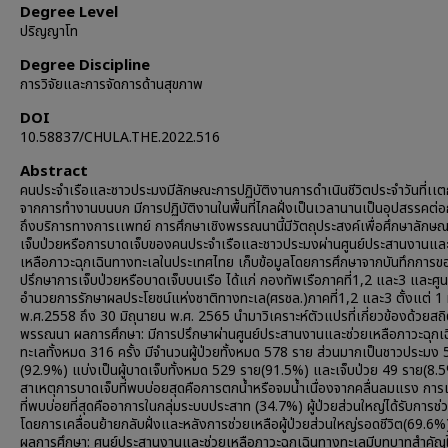
Degree Level
ปริญญาโท
Degree Discipline
การวิจัยและการจัดการด้านสุขภาพ
DOI
10.58837/CHULA.THE.2022.516
Abstract
คนประจำเรือและชาวประมงมีลักษณะการปฏิบัติงานการดำเนินชีวิตประจำวันที่เเต
จากการทำงานบนบก มีการปฏิบัติงานในพื้นที่ไกลฝั่งเป็นเวลานานเป็นอุปสรรคต่อ
ถึงบริการทางการเเพทย์ การศึกษาเชิงพรรณนานี้มีวัตถุประสงค์เพื่อศึกษาลักษ
เจ็บป่วยหรือการบาดเจ็บของคนประจำเรือและชาวประมงผ่านศูนย์ประสานงานและ
เหลือภาวะฉุกเฉินทางทะเลในประเทศไทย เก็บข้อมูลโดยการศึกษาจากบันทึกการขอ
ปรึกษาการเจ็บป่วยหรือบาดเจ็บบนเรือ ได้แก่ กองทัพเรือภาคที่1,2 และ3 และศูน
อำนวยการรักษาผลประโยชน์แห่งชาติทางทะเล(ศรชล.)ภาคที่1,2 และ3 ตั้งแต่ 
พ.ศ.2558 ถึง 30 มิถุนายน พ.ศ. 2565 นำมาวิเคราะห์ตัวแปรที่เกี่ยวข้องด้วยสถิต
พรรณนา ผลการศึกษา: มีการปรึกษาผ่านศูนย์ประสานงานและช่วยเหลือภาวะฉุกเ
ทะเลทั้งหมด 316 ครั้ง มีจำนวนผู้ป่วยทั้งหมด 578 ราย ส่วนมากเป็นชาวประมง
(92.9%) แบ่งเป็นผู้บาดเจ็บทั้งหมด 529 ราย(91.5%) และเจ็บป่วย 49 ราย(8.
สาเหตุการบาดเจ็บที่พบบ่อยสุดคือการตกน้ำหรือจมน้ำเนื่องจากคลื่นลมแรง การเ
ที่พบบ่อยที่สุดคืออาการในกลุ่มระบบประสาท (34.7%) ผู้ป่วยส่วนใหญ่ได้รับการช่
โดยการเคลื่อนย้ายกลับฝั่งและหลังการช่วยเหลือผู้ป่วยส่วนใหญ่รอดชีวิต(69.6%
ผลการศึกษา: ศูนย์ประสานงานและช่วยเหลือภาวะฉุกเฉินทางทะเลมีบทบาทสำคัญ