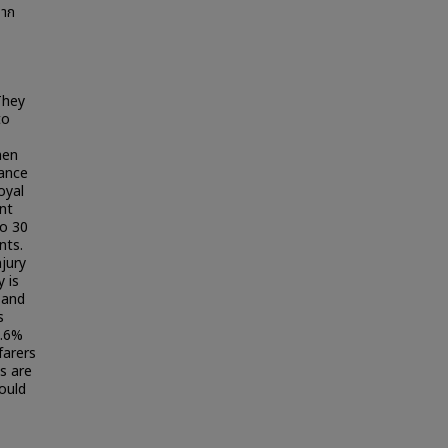
จาก
They
to
men
tance
oyal
nt
o 30
nts.
njury
 is
 and
s
9.6%
farers
ts are
ould