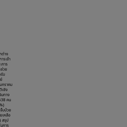
กต่าง
การเข้า
ณะการ
ช่วย
รับ
ย์
1 มกราคม
ิเชิง
ฉินทาง
 538 คน
5%)
จ็บป่วย
วยเหลือ
) สรุป
ในการ