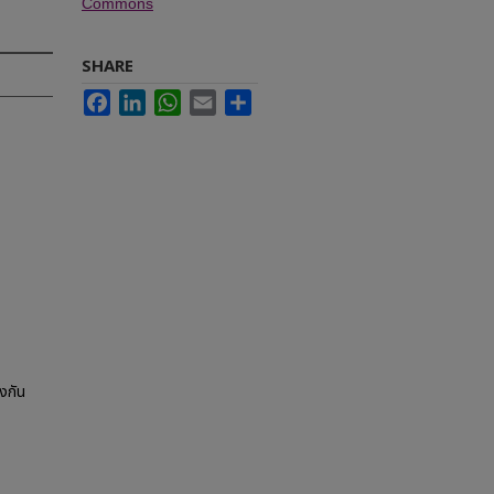
Commons
SHARE
Facebook
LinkedIn
WhatsApp
Email
Share
งกัน