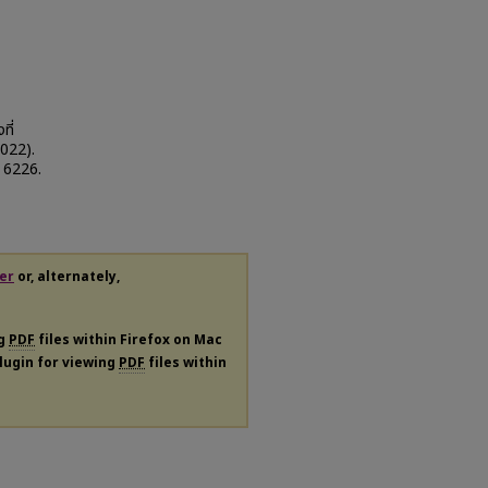
ที่
2022).
. 6226.
er
or, alternately,
ng
PDF
files within Firefox on Mac
plugin for viewing
PDF
files within