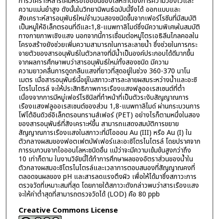
การวิเคราะห์สารเคมีหรือไอออนของโลหะที่ต้องการความว่องไวและ
ความแม่นยำสูง ดังนั้นในวิทยานิพนธ์ฉบับนี้จึงได้ ออกแบบและ
สังเคราะห์สารอนุพันธ์ใหม่จำนวนสองชนิดขึ้นจากเฟอร์โรซีนที่มีสมบัติ
เป็นหมู่ให้อิเล็กตรอนที่ดีและ1,8-แนพทาลิไมด์ซึ่งมีความพิเศษในสมบัติ
ทางกายภาพเชิงแสง นอกจากนี้การเชื่อมต่อหมู่ไตรเอธิลีนไกลคอลใน
โครงสร้างยังช่วยเพิ่มความสามารถในการละลายน้ำ ซึ่งช่วยในการกระ
จายตัวของสารอนุพันธ์ในตัวกลางที่มีน้ำเป็นองค์ประกอบได้ดีมากขึ้น
จากผลการศึกษาพบว่าสารอนุพันธ์ใหม่ทั้งสองชนิด มีความ
ความยาวคลื่นการดูดกลืนแสงที่ยาวที่สุดอยู่ในช่วง 360-370 นาโน
เมตร เมื่อสารอนุพันธ์นี้อยู่ในสภาวะสารละลายผสมระหว่างน้ำและอะซิ
โตรไนไตรล์ จะให้ประสิทธิภาพการเรืองแสงฟลูออเรสเซนต์ที่ต่ำ
เนื่องจากการมีหมู่เฟอร์โรซินิลที่ทำหน้าที่เป็นตัวระงับสัญญาณการ
เรืองแสงฟลูออเรสเซนต์ของส่วน 1,8-แนพทาลิไมด์ ผ่านกระบวนการ
โฟโต้อินดิวซ์อิเล็กตรอนทรานส์เฟอร์ (PET) อย่างไรก็ตามหนึ่งในสอง
ของสารอนุพันธ์ที่สังเคราะห์ขึ้น สามารถแสดงสมบัติการขยาย
สัญญาณการเรืองแสงในสภาวะที่มีไอออน Au (III) หรือ Au (I) ใน
ตัวกลางผสมของฟอตเฟตบัฟเฟอร์และอะซิโตรไนไตรล์ โดยปราศจาก
การรบกวนจากไอออนโลหะชนิดอื่น แม้ว่าจะมีความเข้มข้นสูงกว่าถึง
10 เท่าก็ตาม ในงานวิจัยนี้ได้ทำการศึกษาผลของอัตราส่วนของน้ำใน
ตัวกลางผสมอะซิโตรไนไตรล์และเวลาการตอบสนองที่สัญญาณคงที่
ตลอดจนผลของ pH และสารลดแรงตึงผิว เพื่อให้ได้มาซึ่งสภาวะการ
ตรวจวัดที่เหมาะสมที่สุด โดยภายใต้สภาวะดังกล่าวพบว่าสารเรืองแสง
จะให้ค่าต่ำสุดที่สามารถตรวจวัดได้ (LOD) คือ 80 ppb
Creative Commons License