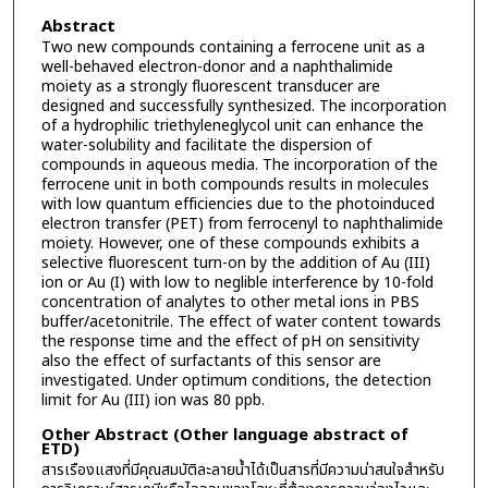
Abstract
Two new compounds containing a ferrocene unit as a
well-behaved electron-donor and a naphthalimide
moiety as a strongly fluorescent transducer are
designed and successfully synthesized. The incorporation
of a hydrophilic triethyleneglycol unit can enhance the
water-solubility and facilitate the dispersion of
compounds in aqueous media. The incorporation of the
ferrocene unit in both compounds results in molecules
with low quantum efficiencies due to the photoinduced
electron transfer (PET) from ferrocenyl to naphthalimide
moiety. However, one of these compounds exhibits a
selective fluorescent turn-on by the addition of Au (III)
ion or Au (I) with low to neglible interference by 10-fold
concentration of analytes to other metal ions in PBS
buffer/acetonitrile. The effect of water content towards
the response time and the effect of pH on sensitivity
also the effect of surfactants of this sensor are
investigated. Under optimum conditions, the detection
limit for Au (III) ion was 80 ppb.
Other Abstract (Other language abstract of
ETD)
สารเรืองแสงที่มีคุณสมบัติละลายน้ำได้เป็นสารที่มีความน่าสนใจสำหรับ