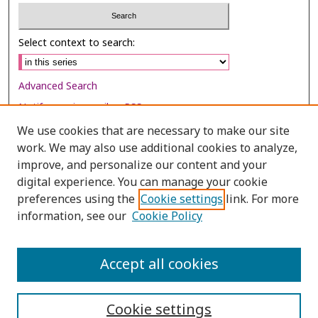
Select context to search:
Advanced Search
Notify me via email or
RSS
We use cookies that are necessary to make our site
Browse
work. We may also use additional cookies to analyze,
improve, and personalize our content and your
Collections
digital experience. You can manage your cookie
Disciplines
preferences using the
Cookie settings
link. For more
Authors
information, see our
Cookie Policy
Author Corner
Accept all cookies
Author FAQ
Cookie settings