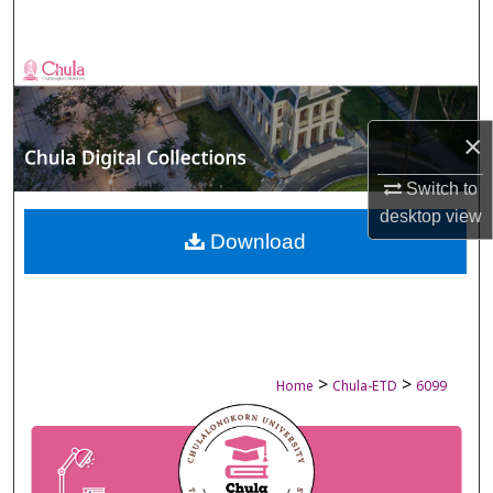
Search
Browse Collections
My Account
×
About
Switch to
desktop
view
Digital Commons Network™
Download
>
>
Home
Chula-ETD
6099