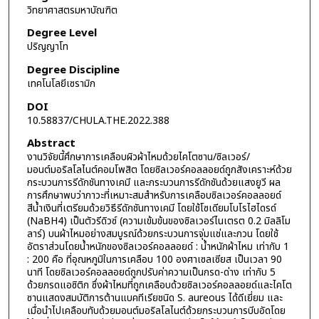
วิทยาศาสตรมหาบัณฑิต
Degree Level
ปริญญาโท
Degree Discipline
เทคโนโลยีเซรามิก
DOI
10.58837/CHULA.THE.2022.388
Abstract
งานวิจัยนี้ศึกษาการเคลือบผิวผ้าไหมด้วยไคโตซาน/ซิลเวอร์/
มอนต์มอริลโลไนต์คอมโพสิต โดยซิลเวอร์คอลลอยด์ถูกสังเคราะห์ด้วย
กระบวนการรีดักชันทางเคมี และกระบวนการรีดักชันด้วยแสงยูวี ผล
การศึกษาพบว่าภาวะที่เหมาะสมสำหรับการเคลือบซิลเวอร์คอลลอยด์
สีน้ำเงินที่เตรียมด้วยวิธีรีดักชันทางเคมี โดยใช้โซเดียมโบโรไฮไดรด์
(NaBH4) เป็นตัวรีดิวซ์ (ความเข้มข้นของซิลเวอร์ไนเตรต 0.2 มิลลิโม
ลาร์) บนผ้าไหมอย่างสมบูรณ์ด้วยกระบวนการจุ่มแช่และกวน โดยใช้
อัตราส่วนโดยน้ำหนักของซิลเวอร์คอลลอยด์ : น้ำหนักผ้าไหม เท่ากับ 1
: 200 คือ ที่อุณหภูมิในการเคลือบ 100 องศาเซลเซียส เป็นเวลา 90
นาที โดยซิลเวอร์คอลลอยด์ถูกปรับค่าความเป็นกรด-ด่าง เท่ากับ 5
ด้วยกรดแอซิติก ซึ่งผ้าไหมที่ถูกเคลือบด้วยซิลเวอร์คอลลอยด์และไคโต
ซานแสดงสมบัติการต้านแบคทีเรียชนิด S. aureous ได้ดีเยี่ยม และ
เมื่อนำไปเคลือบทับด้วยมอนต์มอริลโลไนต์ด้วยกระบวนการบีบอัดโดย