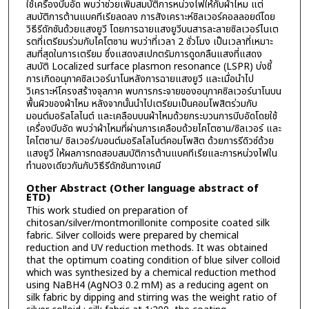
ใช้เครื่องบีบอัด พบว่าช่วยเพิ่มสมบัติการหน่วงไฟให้กับผ้าไหม แต่
สมบัติการต้านแบคทีเรียลดลง การสังเคราะห์ซิลเวอร์คอลลอยด์โดย
วิธีรีดักชันด้วยแสงยูวี โดยการฉายแสงยูวีบนสารละลายซิลเวอร์ไนเต
รตที่เตรียมร่วมกับไคโตซาน พบว่าที่เวลา 2 ชั่วโมง เป็นเวลาที่เหมาะ
สมที่สุดในการเตรียม ซึ่งแสดงสเปกตรัมการดูดกลืนแสงที่แสดง
สมบัติ Localized surface plasmon resonance (LSPR) บ่งชี้
การเกิดอนุภาคซิลเวอร์นาโนหลังการฉายแสงยูวี และเมื่อนำไป
วิเคราะห์โครงสร้างจุลภาค พบการกระจายของอนุภาคซิลเวอร์นาโนบน
พื้นผิวของผ้าไหม หลังจากนั้นนำไปเตรียมเป็นคอมโพสิตร่วมกับ
มอนต์มอริลโลไนต์ และเคลือบบนผ้าไหมด้วยกระบวนการบีบอัดโดยใช้
เครื่องบีบอัด พบว่าผ้าไหมที่ผ่านการเคลือบด้วยไคโตซาน/ซิลเวอร์ และ
ไคโตซาน/ ซิลเวอร์/มอนต์มอริลโลไนต์คอมโพสิต ด้วยการรีดิวซ์ด้วย
แสงยูวี ให้ผลการทดสอบสมบัติการต้านแบคทีเรียและการหน่วงไฟใน
ทำนองเดียวกันกับวิธีรีดักชันทางเคมี
Other Abstract (Other language abstract of
ETD)
This work studied on preparation of
chitosan/silver/montmorillonite composite coated silk
fabric. Silver colloids were prepared by chemical
reduction and UV reduction methods. It was obtained
that the optimum coating condition of blue silver colloid
which was synthesized by a chemical reduction method
using NaBH4 (AgNO3 0.2 mM) as a reducing agent on
silk fabric by dipping and stirring was the weight ratio of