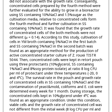
did not associate with the growth rate. Consequently,
concentrated cells prepared by the fourth method were
further evaluated for the ability to grow in a bioreactor
using SS containing 10%NaCl and 1.5%sugar as the
cultivation media, relative to concentrated cells form
the fourth method and further cultivation in SS
containing 10%NaCl. It was found that the growth rate
of concentrated cells of the both methods were not
different (µ = 0.14). According to this study, cultivation of
cells in YM broth containing 5%NaCl in the first batch
and SS containing 5%NaCl in the second batch was
found as an appropriate method for the production of
active concentrated starter culture of Z. rouxii TISTR
5044. Then, concentrated cells were kept in retort pouch
using three protectants (10%glycerol, SS containing
1%NaCl and 8%soy protein isolate) at ratio 8 log CFU
per ml of protectant under three temperatures (-20, 0
and 4°C). The survival rate in the pouch and growth rate
of concentrated cells in SS containing 10%NaCl and the
contamination of yeast&mold, coliforms and E. coli were
determined every week for 1 month. During storage, the
concentrated cells kept in 10%glycerol under 4°C was
found as an appropriate condition. Under this condition,
viable cells and the growth rate of concentrated cell was
not different from the initial week (8 log CFU per ml and