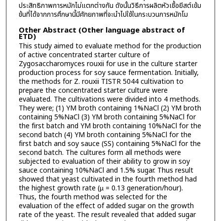
ประสิทธิภาพการหมักไม่แตกต่างกัน ดังนั้นวิธีการผลิตหัวเชื้อยีสต์เข้ม
ข้นที่ได้จากการศึกษานี้มีศักยภาพที่จะนำไปใช้ในกระบวนการหมักโม
Other Abstract (Other language abstract of
ETD)
This study aimed to evaluate method for the production
of active concentrated starter culture of
Zygosaccharomyces rouxii for use in the culture starter
production process for soy sauce fermentation. Initially,
the methods for Z. rouxii TISTR 5044 cultivation to
prepare the concentrated starter culture were
evaluated. The cultivations were divided into 4 methods.
They were; (1) YM broth containing 1%NaCl (2) YM broth
containing 5%NaCl (3) YM broth containing 5%NaCl for
the first batch and YM broth containing 10%NaCl for the
second batch (4) YM broth containing 5%NaCl for the
first batch and soy sauce (SS) containing 5%NaCl for the
second batch. The cultures form all methods were
subjected to evaluation of their ability to grow in soy
sauce containing 10%NaCl and 1.5% sugar. Thus result
showed that yeast cultivated in the fourth method had
the highest growth rate (µ = 0.13 generation/hour).
Thus, the fourth method was selected for the
evaluation of the effect of added sugar on the growth
rate of the yeast. The result revealed that added sugar