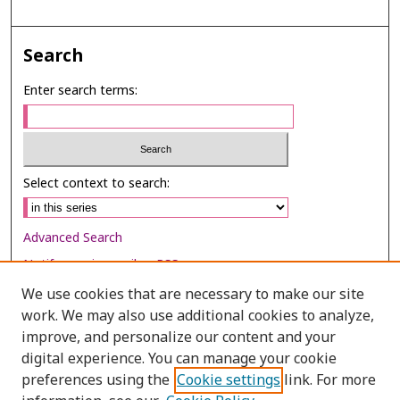
Search
Enter search terms:
Select context to search:
Advanced Search
Notify me via email or
RSS
We use cookies that are necessary to make our site
Browse
work. We may also use additional cookies to analyze,
Collections
improve, and personalize our content and your
digital experience. You can manage your cookie
Disciplines
preferences using the
Cookie settings
link. For more
Authors