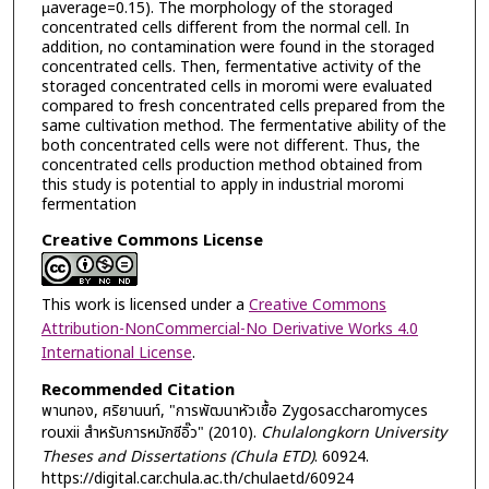
µaverage=0.15). The morphology of the storaged
concentrated cells different from the normal cell. In
addition, no contamination were found in the storaged
concentrated cells. Then, fermentative activity of the
storaged concentrated cells in moromi were evaluated
compared to fresh concentrated cells prepared from the
same cultivation method. The fermentative ability of the
both concentrated cells were not different. Thus, the
concentrated cells production method obtained from
this study is potential to apply in industrial moromi
fermentation
Creative Commons License
This work is licensed under a
Creative Commons
Attribution-NonCommercial-No Derivative Works 4.0
International License
.
Recommended Citation
พานทอง, ศริยานนท์, "การพัฒนาหัวเชื้อ Zygosaccharomyces
rouxii สำหรับการหมักซีอิ๊ว" (2010).
Chulalongkorn University
Theses and Dissertations (Chula ETD)
. 60924.
https://digital.car.chula.ac.th/chulaetd/60924