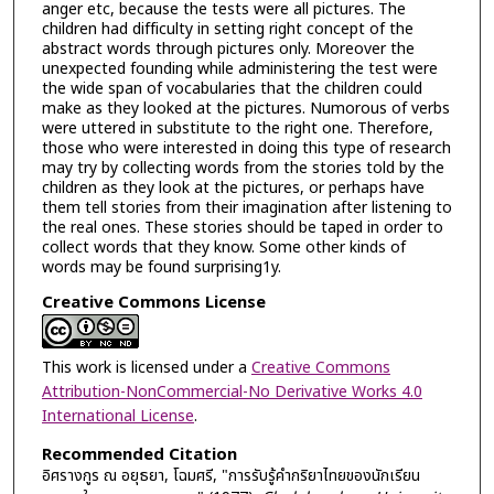
anger etc, because the tests were all pictures. The
children had difficulty in setting right concept of the
abstract words through pictures only. Moreover the
unexpected founding while administering the test were
the wide span of vocabularies that the children could
make as they looked at the pictures. Numorous of verbs
were uttered in substitute to the right one. Therefore,
those who were interested in doing this type of research
may try by collecting words from the stories told by the
children as they look at the pictures, or perhaps have
them tell stories from their imagination after listening to
the real ones. These stories should be taped in order to
collect words that they know. Some other kinds of
words may be found surprising1y.
Creative Commons License
This work is licensed under a
Creative Commons
Attribution-NonCommercial-No Derivative Works 4.0
International License
.
Recommended Citation
อิศรางกูร ณ อยุธยา, โฉมศรี, "การรับรู้คำกริยาไทยของนักเรียน