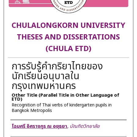
CHULALONGKORN UNIVERSITY
THESES AND DISSERTATIONS
(CHULA ETD)
การรับรู้คำกริยาไทยของ
นักเรียนอนุบาลใน
กรุงเทพมหานคร
Other Title (Parallel Title in Other Language of
ETD)
Recognition of Thai verbs of kindergarten pupils in
Bangkok Metropolis
Author
โฉมศรี อิศรางกูร ณ อยุธยา
,
บัณฑิตวิทยาลัย