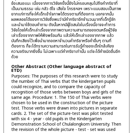
ข้อเสนอแนะ เนื่องจากการวิจัยครั้งนี้ยังไม่ครอบคลุมไปถึงคำกริยาที่
เป็นนามธรรม เช่น กลัว ดีใจ เสียใจ โกรธฯลฯ เพราะแบบสอบเป็นภาพ
ยากแก่การที่จะให้เด็กเข้าใจภาพได้ตรงตามที่ต้องการ นอกจากนั้น
ผลพลอยได้ของการวิจัยซึ่งพบว่ามีคำกริยาอีกจำนวนมากที่เด็กรู้จัก
และนำมาใช้ตอบคำถาม ดังนั้นหากมีผู้ใดสนใจในเรื่องนี้อาจจะทำการ
วิจัยโดยให้เด็กเล่าเรื่องจากภาพตามความสามารถของตนหรือผู้วิจัย
เล่าเรื่องจากภาพให้ฟังพร้อมกัน แล้วให้เด็กเล่าเองจากภาพ แล้ว
บันทึกเสียงไว้เพื่อนำมาถอดหาจำนวนคำกริยาหรือคำอื่นๆ ตามที่
ต้องการ ก็จะได้ทราบความสามารถในการรับรู้คำของเด็กใกล้เคียง
ความจริงมากยิ่งขึ้น ไม่เฉพาะแต่คำกริยาเท่านั้น แต่จะได้คำชนิดอื่นอีก
ด้วย
Other Abstract (Other language abstract of
ETD)
Purposes: The purposes of this research were to study
the number. of Thai verbs that the kindergarten pupils
could recognize, and to compare the capacity of
recognition of those verbs between boys and girls of the
same age. Procedure: 1. The 150 of Thai verbs were
chosen to be used in the construction of the picture
test. Those verbs were drawn into pictures in separate
cards. 2. The set of the picture-test was pilot tested
with six 4 - year - old pupils in the Kindergarten
Demonstration School of Chulalongkorn University. Then
the revision of the whole picture - test - set was used