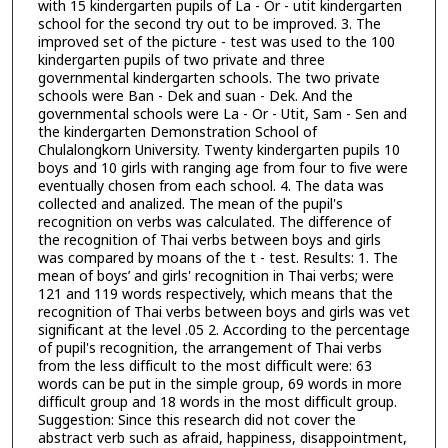
with 15 kindergarten pupils of La - Or - utit kindergarten
school for the second try out to be improved. 3. The
improved set of the picture - test was used to the 100
kindergarten pupils of two private and three
governmental kindergarten schools. The two private
schools were Ban - Dek and suan - Dek. And the
governmental schools were La - Or - Utit, Sam - Sen and
the kindergarten Demonstration School of
Chulalongkorn University. Twenty kindergarten pupils 10
boys and 10 girls with ranging age from four to five were
eventually chosen from each school. 4. The data was
collected and analized. The mean of the pupil's
recognition on verbs was calculated. The difference of
the recognition of Thai verbs between boys and girls
was compared by moans of the t - test. Results: 1. The
mean of boys’ and girls' recognition in Thai verbs; were
121 and 119 words respectively, which means that the
recognition of Thai verbs between boys and girls was vet
significant at the level .05 2. According to the percentage
of pupil's recognition, the arrangement of Thai verbs
from the less difficult to the most difficult were: 63
words can be put in the simple group, 69 words in more
difficult group and 18 words in the most difficult group.
Suggestion: Since this research did not cover the
abstract verb such as afraid, happiness, disappointment,