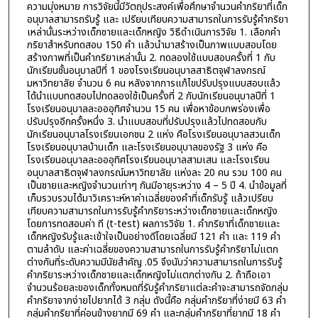
ความมุ่งหมาย การวิจัยนี้มีวัตถุประสงค์เพื่อศึกษาจำนวนคำกริยาที่เด็ก
อนุบาลสามารถรับรู้ และ เปรียบเทียบความสามารถในการรับรู้คำกริยา
เหล่านั้นระหว่างเด็กชายและเด็กหญิง วิธีดำเนินการวิจัย 1. เลือกคำ
กริยาสำหรับทดสอบ 150 คำ แล้วนำมาสร้างเป็นภาพแบบสอบโดย
สร้างภาพที่เป็นคำกริยาเหล่านั้น 2. ทดลองใช้แบบสอบครั้งที่ 1 กับ
นักเรียนชั้นอนุบาลปีที่ 1 ของโรงเรียนอนุบาลสาธิตจุฬาลงกรณ์
มหาวิทยาลัย จำนวน 6 คน หลังจากการแก้ไขปรับปรุงแบบสอบแล้ว
ได้นำแบบทดสอบไปทดลองใช้เป็นครั้งที่ 2 กับนักเรียนอนุบาลปีที่ 1
โรงเรียนอนุบาลละอออุทิศจำนวน 15 คน เพื่อหาข้อบกพร่องเพื่อ
ปรับปรุงอีกครั้งหนึ่ง 3. นำแบบสอบที่ปรับปรุงแล้วไปทดสอบกับ
นักเรียนอนุบาลโรงเรียนเอกชน 2 แห่ง คือโรงเรียนอนุบาลสวนเด็ก
โรงเรียนอนุบาลบ้านเด็ก และโรงเรียนอนุบาลของรัฐ 3 แห่ง คือ
โรงเรียนอนุบาลละอออุทิศโรงเรียนอนุบาลสามเสน และโรงเรียน
อนุบาลสาธิตจุฬาลงกรณ์มหาวิทยาลัย แห่งละ 20 คน รวม 100 คน
เป็นชายและหญิงจำนวนเท่าๆ กันมีอายุระหว่าง 4 – 5 ปี 4. นำข้อมูลที่
เก็บรวบรวมได้มาวิเคราะห์หาค่าเฉลี่ยของคำที่เด็กรับรู้ แล้วเปรียบ
เทียบความสามารถในการรับรู้คำกริยาระหว่างเด็กชายและเด็กหญิง
โดยการทดสอบค่า ที (t-test) ผลการวิจัย 1. คำกริยาที่เด็กชายและ
เด็กหญิงรับรู้และเข้าใจเป็นอย่างดีโดยเฉลี่ยมี 121 คำ และ 119 คำ
ตามลำดับ และค่าเฉลี่ยของความสามารถในการรับรู้คำกริยาไม่แตก
ต่างกันที่ระดับความมีนัยสำคัญ .05 จึงนับว่าความสามารถในการรับรู้
คำกริยาระหว่างเด็กชายและเด็กหญิงไม่แตกต่างกัน 2. ถ้าถือเอา
จำนวนร้อยละของเด็กทั้งหมดที่รับรู้คำกริยาแต่ละคำจะสามารถจัดกลุ่ม
คำกริยาจากง่ายไปยากได้ 3 กลุ่ม ดังนี้คือ กลุ่มคำกริยาที่ง่ายมี 63 คำ
กลุ่มคำกริยาที่ค่อนข้างยากมี 69 คำ และกลุ่มคำกริยาที่ยากมี 18 คำ