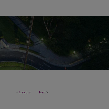
<
Previous
Next
>