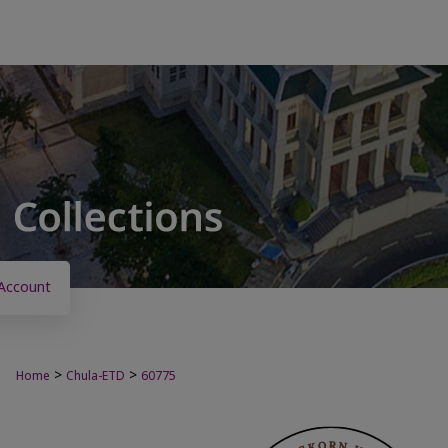
Account
>
>
Home
Chula-ETD
60775