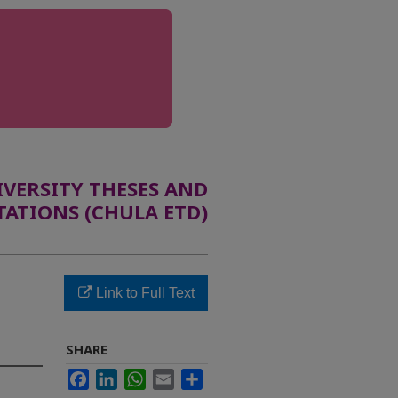
ERSITY THESES AND
TATIONS (CHULA ETD)
Link to Full Text
SHARE
Facebook
LinkedIn
WhatsApp
Email
Share