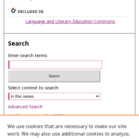
INCLUDED IN
Language and Literacy Education Commons
Search
Enter search terms:
Select context to search:
Advanced Search
Notify me via email or
RSS
We use cookies that are necessary to make our site
Browse
work. We may also use additional cookies to analyze,