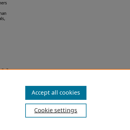
hers
than
ls,
ูมิหลัง
and
Accept all cookies
Cookie settings
ibility Statement