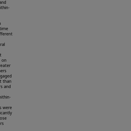
 and
ithin-
n
-time
fferent
ral
t
e on
reater
hers
ngaged
ut than
rs and
ithin-
s were
icantly
hose
rs