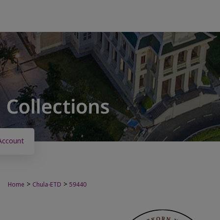
Account
>
>
Home
Chula-ETD
59440