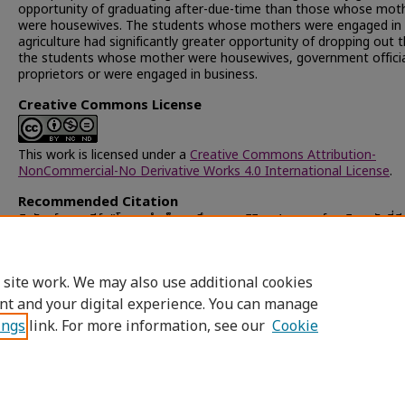
opportunity of graduating after-due-time than those whose mot
were housewives. The students whose mothers were engaged in
agriculture had significantly greater opportunity of dropping out 
the students whose mother were housewives, government officia
proprietors or were engaged in business.
Creative Commons License
This work is licensed under a
Creative Commons Attribution-
NonCommercial-No Derivative Works 4.0 International License
.
Recommended Citation
ดิสวัฒน์, เสาวนีย์, "โอกาสสำเร็จการศึกษาของนิสิตจุฬาลงกรณ์มหาวิทยาลัยที่มีภ
ต่างกัน : การเปรียบเทียบ" (1978).
Chulalongkorn University Theses 
Dissertations (Chula ETD)
. 59440.
https://digital.car.chula.ac.th/chulaetd/59440
 site work. We may also use additional cookies
nt and your digital experience. You can manage
ings
link. For more information, see our
Cookie
Home
|
About
|
FAQ
|
My Account
|
Access
Privacy
Copyright