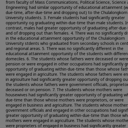
from faculty of Mass Communications, Political Science, Science
Engineering; had similar opportunity of educational attainment (w
due-time, after-due-time and dropping out) to the Chulalongkorn
University students. 3. Female students had significantly greater
opportunity og graduating within-due-time than male students. I
contrast, males had greater opportunity of graduating after-due
and of dropping out than females. 4. There was no significantly di
in the educational attainment opportunity of the Chulalongkorn
University stdents who graduated from secondary schools in cent
and regional areas. 5. There was no significantly different in the
educational attainment opportunity of the students with differen
domeciles. 6. The students whose fathers were deceased or wer
pension or were engaged in other occupations had significantly g
opportunity of graduating within-due-time than those whose fat
were engaged in agriculture. The students whose fathers were e
in agrioulture had significantly greater opportunity of dropping o
the students whose fathers were government officials, proprieto
deceased or on pension. 7. The students whose mothers were
housewives had significantly greater opportunity of graduating wh
due-time than those whose mothers were proprietors, or were
engaged in business and agriculture. The students whose mother
government officials and engaged in other occupations had signif
greater opportunity of graduating within-due-time than those w
mothers were engaged in agriculture. The students whose mothe
were proprieters of engaged in business had significanlty greater