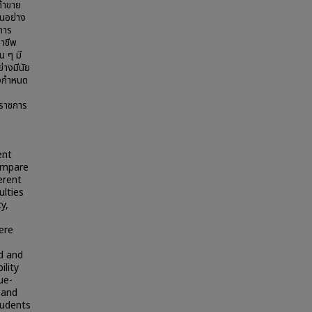
้าขาย
่นอย่าง
การ
าชีพ
น ๆ มี
่างมีนัย
ังกำหนด
บราชการ
ent
compare
erent
ulties
y,
ere
d and
ility
ue-
 and
tudents