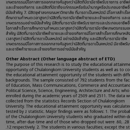
เกษตรกรรมมีโอกาสการออกกลางคันสูงกว่านิสิตที่บิดามีอาชีพรับราชการ อาชีพค
และเจ้าของกิจการ และนิสิตที่บิดาถึงแก่กรรมหรือรับบำนาญหรือประกอบอาชีพอื
มีนัยสำคัญ 7. นิสิตจุฬาลงกรณมหาวิทยาลัย ที่มารดาเป็นคหปตนี มีโอกาสสำเร็จ
ศึกษาตามกำหนดเวลาสูงกว่านิสิตที่มารดามีอาชีพค้าขายและเจ้าของกิจการ และอ
เกษตรกรรมอย่างมีนัยสำคัญ นิสิตที่มารดามีอาชีพรับราชการและประกอบอาชีพอื่
โอกาสสำเร็จการศึกษาตามกำหนดเวลาสูงกว่านิสิตที่มารดามีอาชีพเกษตรกรรมอย
สำคัญ นิสิตที่มารดามีอาชีพค้าขายและเจ้าของกิจการมีโอกาสสำเร็จการศึกษาหล
เวลาสูงกว่านิสิตที่มารดาเป็นลหปตนี อย่างมีนัยสำคัญ และนิสิตที่มารดามีอาชีพ
เกษตรกรรมมีโอกาสการออกกลางคันสูงกว่านิสิตที่มารดาเป็นคหปตนี มีอาชีพรั
และอาชีพค้าขายและเจ้าของกิจการอย่างมีนัยสำคัญ
Other Abstract (Other language abstract of ETD)
The purpose of this research is to study the educational attainm
opportunity of Chulalongkorn University students as well as to 
the educational attainment opportunity of the students with diff
backgrounds. The sample consisted of 792 students from the fac
of Education, Mass Communications, Commerce and Accountanc
Political Science, Science, Engineering, Architecture and Arts; who
enrolled during the academic years of 2509 and 2511. The data w
collected from the statistics Records Section of Chulalongkorn
University. The educational attainment opportunity was calculate
tested by z statistic. Major findings were as follows: 1. The probab
of the Chulalongkorn University students who graduated within-d
time, after-due-time and of those who dropped out were .60, .28
.12 respectively. 2. The students in various faculties; except the s