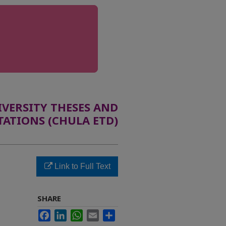
ERSITY THESES AND
TATIONS (CHULA ETD)
Link to Full Text
บ
SHARE
Facebook
LinkedIn
WhatsApp
Email
Share