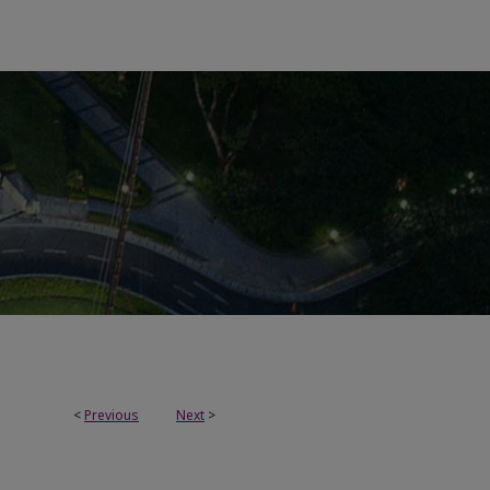
<
Previous
Next
>