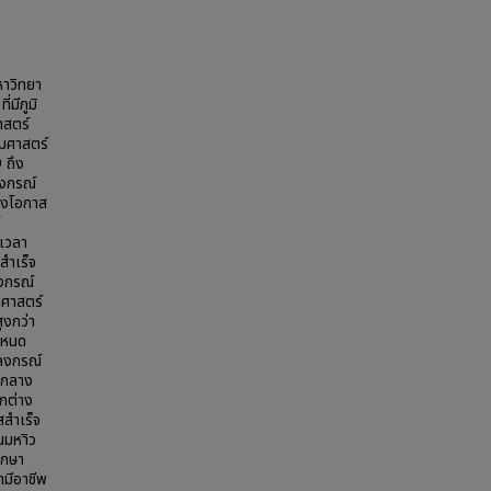
หาวิทยา
มีภูมิ
าสตร์
มศาสตร์
 ถึง
ลงกรณ์
องโอกาส
เวลา
สำเร็จ
งกรณ์
าศาสตร์
ูงกว่า
ำหนด
าลงกรณ์
นกลาง
กต่าง
สสำเร็จ
ณมหาิว
ึกษา
ามีอาชีพ