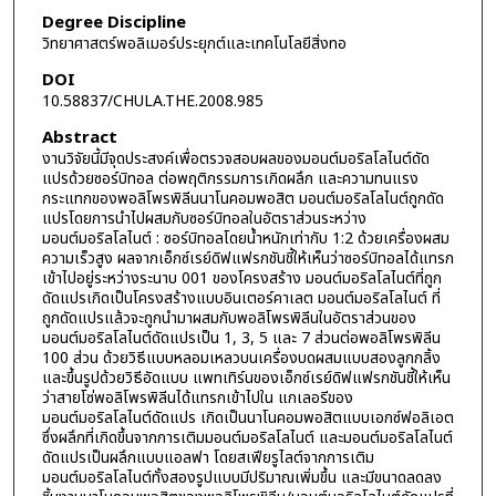
Degree Discipline
วิทยาศาสตร์พอลิเมอร์ประยุกต์และเทคโนโลยีสิ่งทอ
DOI
10.58837/CHULA.THE.2008.985
Abstract
งานวิจัยนี้มีจุดประสงค์เพื่อตรวจสอบผลของมอนต์มอริลโลไนต์ดัด
แปรด้วยซอร์บิทอล ต่อพฤติกรรมการเกิดผลึก และความทนแรง
กระแทกของพอลิโพรพิลีนนาโนคอมพอสิต มอนต์มอริลโลไนต์ถูกดัด
แปรโดยการนำไปผสมกับซอร์บิทอลในอัตราส่วนระหว่าง
มอนต์มอริลโลไนต์ : ซอร์บิทอลโดยน้ำหนักเท่ากับ 1:2 ด้วยเครื่องผสม
ความเร็วสูง ผลจากเอ็กซ์เรย์ดิฟแฟรกชันชี้ให้เห็นว่าซอร์บิทอลได้แทรก
เข้าไปอยู่ระหว่างระนาบ 001 ของโครงสร้าง มอนต์มอริลโลไนต์ที่ถูก
ดัดแปรเกิดเป็นโครงสร้างแบบอินเตอร์คาเลต มอนต์มอริลโลไนต์ ที่
ถูกดัดแปรแล้วจะถูกนำมาผสมกับพอลิโพรพิลีนในอัตราส่วนของ
มอนต์มอริลโลไนต์ดัดแปรเป็น 1, 3, 5 และ 7 ส่วนต่อพอลิโพรพิลีน
100 ส่วน ด้วยวิธีแบบหลอมเหลวบนเครื่องบดผสมแบบสองลูกกลิ้ง
และขึ้นรูปด้วยวิธีอัดแบบ แพทเทิร์นของเอ็กซ์เรย์ดิฟแฟรกชันชี้ให้เห็น
ว่าสายโซ่พอลิโพรพิลีนได้แทรกเข้าไปใน แกเลอรีของ
มอนต์มอริลโลไนต์ดัดแปร เกิดเป็นนาโนคอมพอสิตแบบเอกซ์ฟอลิเอต
ซึ่งผลึกที่เกิดขึ้นจากการเติมมอนต์มอริลโลไนต์ และมอนต์มอริลโลไนต์
ดัดแปรเป็นผลึกแบบแอลฟา โดยสเฟียรูไลต์จากการเติม
มอนต์มอริลโลไนต์ทั้งสองรูปแบบมีปริมาณเพิ่มขึ้น และมีขนาดลดลง