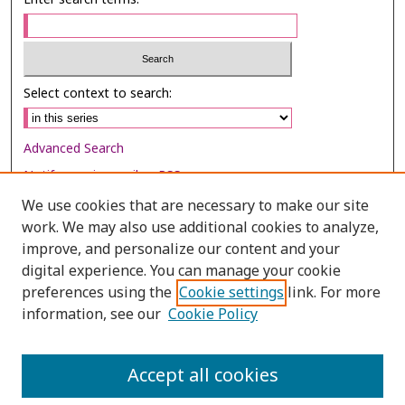
Select context to search:
Advanced Search
Notify me via email or
RSS
We use cookies that are necessary to make our site
Browse
work. We may also use additional cookies to analyze,
Collections
improve, and personalize our content and your
digital experience. You can manage your cookie
Disciplines
preferences using the
Cookie settings
link. For more
Authors
information, see our
Cookie Policy
Author Corner
Author FAQ
Accept all cookies