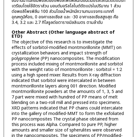
ชิ้นงานนาโนคอมพอสิตของพอลิโพรพิลีน/มอนต์มอริลโลไนต์ดัดแปรที่
เตรียมโดยใช้อัตราส่วน มอนต์มอริลโลไนต์ดัดแปรในปริมาณ 1 ส่วน
ต่อพอลิโพรพิลีน 100 ส่วนโดยน้ำหนักมีความทนแรงกระแทกที่
อุณหภูมิห้อง, 0 องศาเซลเซียส และ -30 อาศาเซลเซียสสูงสุด คือ
3.4, 3.2 และ 2.7 กิโลจูลต่อตารางมิลลิเมตร ตามลำดับ
Other Abstract (Other language abstract of
ETD)
The objective of this research is to investigate the
effects of sorbitol-modified montmorillonite (MMT) on
crystallization behaviors and impact strength of
polypropylene (PP) nanocomposites. The modification
process included mixing of montmorillonite and sorbitol
with the weight ratio of montmorillonite : sorbitol = 1:2
using a high speed mixer. Results from X-ray diffraction
indicated that sorbitol were intercalated in between
montmorillonite layers along 001 direction. Modified
montmorillonite powders at the amounts of 1, 3, 5 and
7 part were mixed with hundred of PP means of melt
blending on a two-roll mill and pressed into specimens.
XRD patterns indicated that PP chains could intercalate
into the gallery of modified-MMT to form the exfoliated
PP nanocomposites The crystal phase obtained from
this process was Alpha. Compared to pure PP, higher
amounts and smaller size of spherulites were observed
in the nanocomposites. The specimens of PP/modified-