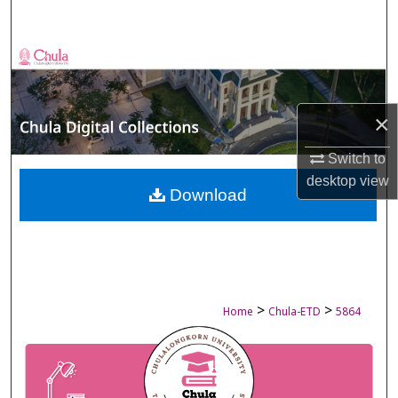
Search
Browse Collections
My Account
×
About
Switch to
desktop
view
Digital Commons Network™
Download
>
>
Home
Chula-ETD
5864