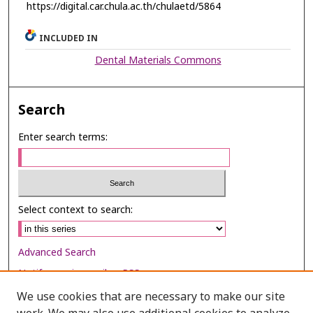
https://digital.car.chula.ac.th/chulaetd/5864
INCLUDED IN
Dental Materials Commons
Search
Enter search terms:
Select context to search:
Advanced Search
Notify me via email or
RSS
We use cookies that are necessary to make our site
Browse