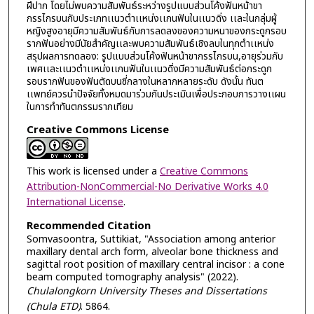
ฝีปาก โดยไม่พบความสัมพันธ์ระหว่างรูปแบบส่วนโค้งฟันหน้าขา
กรรไกรบนกับประเภทเเนวตำเเหน่งเเกนฟันในเเนวดิ่ง เเละในกลุ่มผู้
หญิงสูงอายุมีความสัมพันธ์กับการลดลงของความหนาของกระดูกรอบ
รากฟันอย่างมีนัยสำคัญเเละพบความสัมพันธ์เชิงลบในทุกตำเเหน่ง
สรุปผลการทดลอง: รูปแบบส่วนโค้งฟันหน้าขากรรไกรบน,อายุร่วมกับ
เพศเเละเเนวตำเเหน่งเเกนฟันในเเนวดิ่งมีความสัมพันธ์ต่อกระดูก
รอบรากฟันของฟันตัดบนซี่กลางในหลากหลายระดับ ดังนั้น ทันต
เเพทย์ควรนำปัจจัยทั้งหมดมาร่วมกันประเมินเพื่อประกอบการวางเเผน
ในการทำทันตกรรมรากเทียม
Creative Commons License
This work is licensed under a
Creative Commons
Attribution-NonCommercial-No Derivative Works 4.0
International License
.
Recommended Citation
Somvasoontra, Suttikiat, "Association among anterior
maxillary dental arch form, alveolar bone thickness and
sagittal root position of maxillary central incisor : a cone
beam computed tomography analysis" (2022).
Chulalongkorn University Theses and Dissertations
(Chula ETD)
. 5864.