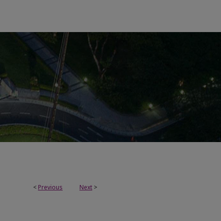
<
Previous
Next
>