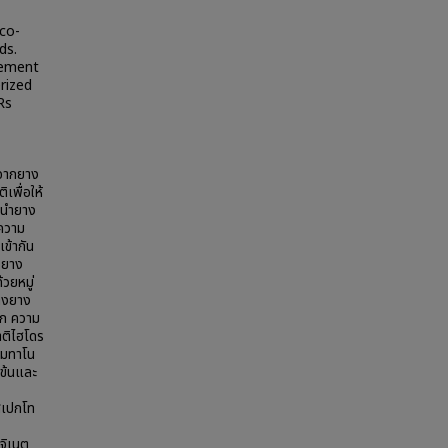
co-
ds.
cement
rized
Rs
งจากยาง
เพื่อให้
ารนำยาง
อความ
ข้ากัน
งยาง
้วยหมู่
่างยาง
ิก ความ
าติไฮโดร
าเมทาโน
ข้นและ
สเปกโท
จิเนต