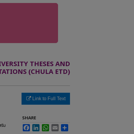
ERSITY THESES AND
TATIONS (CHULA ETD)
Link to Full Text
SHARE
สริม
Facebook
LinkedIn
WhatsApp
Email
Share