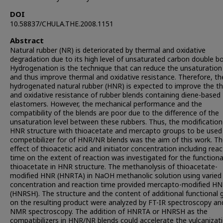
DOI
10.58837/CHULA.THE.2008.1151
Abstract
Natural rubber (NR) is deteriorated by thermal and oxidative
degradation due to its high level of unsaturated carbon double b
Hydrogenation is the technique that can reduce the unsaturation
and thus improve thermal and oxidative resistance. Therefore, th
hydrogenated natural rubber (HNR) is expected to improve the t
and oxidative resistance of rubber blends containing diene-based
elastomers. However, the mechanical performance and the
compatibility of the blends are poor due to the difference of the
unsaturation level between these rubbers. Thus, the modification
HNR structure with thioacetate and mercapto groups to be used
competibilizer for of HNR/NR blends was the aim of this work. T
effect of thioacetic acid and initiator concentration including reac
time on the extent of reaction was investigated for the functiona
thioacetate in HNR structure. The methanolysis of thioacetate-
modified HNR (HNRTA) in NaOH methanolic solution using varied
concentration and reaction time provided mercapto-modified H
(HNRSH). The structure and the content of additional functional 
on the resulting product were analyzed by FT-IR spectroscopy an
NMR spectroscopy. The addition of HNRTA or HNRSH as the
compatibilizers in HNR/NR blends could accelerate the vulcanizat