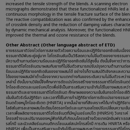
increased the tensile strength of the blends. A scanning electron
micrographs demonstrated that these functionalized HNRs led a 
continuous morphology in the tensile fracture surface of the blen
The reactive compatibilization was also confirmed by the enhan
of crosslink density and the reduction of damping values characte
by dynamic mechanical analysis. Moreover, the functionalized HN
improved the thermal and ozone resistance of the blends.
Other Abstract (Other language abstract of ETD)
ยางธรรมชาติว่องไวต่อการสลายตัวด้วยความร้อนและปฏิกิริยาออกซิเดชันเนื่อ
ธรรมชาติมีพันธะคู่อยู่มาก ไฮโดรจิเนชันเป็นวิธีลดความไม่อิ่มตัวของยางธรรมชาติ
มีความต้านทานต่อความร้อนและปฏิกิริยาออกซิเดชันได้สูงขึ้น ดังนั้นจึงคาดว่าก
ธรรมชาติไฮโดรจิเนตมาผสมกับยางที่ไม่อิ่มตัวสามารถปรับปรุงความต้านทานต่
ร้อนและปฏิกิริยาออกซิเดชันของยางผสมได้ อย่างไรก็ตามสมบัติเชิงกลและความเ
ได้ของยางผสมมีค่าต่ำเนื่องจากความแตกต่างกันของระดับความไม่อิ่มตัวระหว่า
เหล่านี้ ดังนั้นงานวิจัยนี้จึงศึกษาการดัดแปรโครงสร้างยางธรรมชาติไฮโดรจิเนตด
ไทโออะซีเตตและเมอร์แคปโตเพื่อใช้เป็นสารเสริมความเข้ากันได้ในยางผสมระหว
ธรรมชาติและยางธรรมชาติไฮโดรจิเนต ศึกษาผลของความเข้มข้นกรดไทโออะซีต
เข้มข้นตัวริเริ่มปฏิกิริยา และเวลาที่ใช้ในการทำปฏิกิริยาต่อการดัดแปรยางธรรมช
จิเนตด้วยหมู่ไทโออะซีเตต (HNRTA) จากนั้นนำยางที่สังเคราะห์ได้มาทำปฏิกิริย
ไลซิสในสารละลายผสมโซเดียมไฮดรอกไซด์และเมทานอลโดยปรับเปลี่ยนความเข้ม
เวลาเพื่อผลิตยางธรรมชาติไฮโดรจิเนตที่มีหมู่เมอร์แคปโต (HNRSH) วิเคราะห์
โครงสร้างและปริมาณของหมู่ฟังก์ชันที่เกิดบนโครงสร้างด้วยเทคนิคอินฟราเรด
รสโกปี และนิวเคลียร์แมกเนติกเรโซแนนซ์สเปกโทรสโกปี การเติม HNRTA หรือ
HNRSH เพื่อเป็นสารเสริมความเข้ากันได้ในยางผสมระหว่างยางธรรมชาติไฮโดร