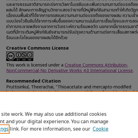
และยางธรรมชาติสามารถเร่งการวัลคาไนเซชันและเพิ่มความทนทานต่อแรงดึง
ผสมได้ ลักษณะทางสัญฐานวิทยาแสดงว่ายางที่มีหมู่ฟังก์ชันสามารถทำให้เกิดวัฏ
เนื่องบนพื้นผิวที่ได้จากการทดสอบความทนทานต่อแรงดึงของยางผสม ความเข้าก
แบบว่องไวยืนยันได้จากการเพิ่มขึ้นของความหนาแน่นในการเชื่อมโยงและการล
ค่าการกระจายพลังงานจากการวิเคราะห์ความร้อนพลวัต นอกจากนี้ยางธรรมชาติ
เนตที่มีการเติมหมู่ฟังก์ชันยังสามารถปรับปรุงความต้านทานต่อการเสื่อมสภาพต
ร้อนและโอโซนของยางผสมได้อีกด้วย
Creative Commons License
This work is licensed under a
Creative Commons Attribution-
NonCommercial-No Derivative Works 4.0 International License
.
Recommended Citation
Pruttisirikul, Theerachai, "Thioacetate-and mercapto-modified
hydrogenated natural rubber as compatibilizers for rubber blends
(2008).
Chulalongkorn University Theses and Dissertations (Chu
ETD)
. 58605.
https://digital.car.chula.ac.th/chulaetd/58605
 site work. We may also use additional cookies
nt and your digital experience. You can manage
ings
link. For more information, see our
Cookie