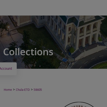
Account
>
>
Home
Chula-ETD
58605