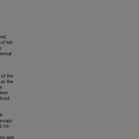
ond.
 of NR
e
hermal
 of the
 as the
he
tion
lized
NR
groups
d 1H-
ion and