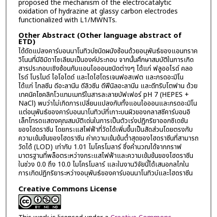
proposed the mechanism of the electrocatalytic
oxidation of hydrazine at glassy carbon electrodes
functionalized with L1/MWNTs.
Other Abstract (Other language abstract of
ETD)
ได้ดัดแปลงคาร์บอนนาโนทิวบ์ชนิดผนังซ้อนด้วยอนุพันธ์ของแอนทราค
วิโนนที่มีอิมิดาโซเลียมเป็นองค์ประกอบ จากนั้นศึกษาสมบัติในการเกิด
สารประกอบเชิงซ้อนกับแอนไอออนชนิดต่างๆ ได้แก่ ฟลูออไรด์ คลอ
ไรด์ โบรไมด์ ไอโอไดด์ และไดไฮโดรเจนฟอสเฟต และกรดอะมิโน
ได้แก่ ไกลซีน ดีอะลานีน ดีลิวซีน ดีฟีนิลอะลานีน และดีทริบโตฟาน ด้วย
เทคนิคไซคลิกโวแทมเมทรีในสารละลายบัฟเฟอร์ pH 7 (HEPES +
NaCl) พบว่าไม่เกิดการเปลี่ยนแปลงกับทั้งแอนไอออนและกรดอะมิโน
แต่อนุพันธ์ของคาร์บอนนาโนทิวบ์ที่เกาะบนผิวของกลาสซีคาร์บอนอิ
เล็กโทรดแสดงคุณสมบัติเด่นในการเป็นตัวเร่งปฏิกริยาออกซิเดชัน
ของไฮดราซีน โดยกระแสไฟฟ้าที่วัดได้เพิ่มขึ้นเป็นสัดส่วนโดยตรงกับ
ความเข้มข้นของไฮดราซีน ค่าความเข้มข้นต่ำสุดของไฮดราซีนที่สามารถ
วัดได้ (LOD) เท่ากับ 1.01 ไมโครโมลาร์ ซึ่งคำนวณได้จากกราฟ
มาตรฐานที่พล็อตระหว่างกระแสไฟฟ้าและความเข้มข้นของไฮดราซีน
ในช่วง 0.0 ถึง 10.0 ไมโครโมลาร์ และในงานวิจัยนี้ได้เสนอกลไกใน
การเกิดปฏิกริยาระหว่างอนุพันธ์ของคาร์บอนนาโนทิวบ์และไฮดราซีน
Creative Commons License