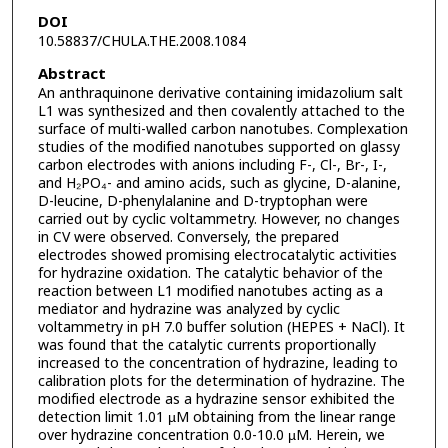
DOI
10.58837/CHULA.THE.2008.1084
Abstract
An anthraquinone derivative containing imidazolium salt
L1 was synthesized and then covalently attached to the
surface of multi-walled carbon nanotubes. Complexation
studies of the modified nanotubes supported on glassy
carbon electrodes with anions including F-, Cl-, Br-, I-,
and H₂PO₄- and amino acids, such as glycine, D-alanine,
D-leucine, D-phenylalanine and D-tryptophan were
carried out by cyclic voltammetry. However, no changes
in CV were observed. Conversely, the prepared
electrodes showed promising electrocatalytic activities
for hydrazine oxidation. The catalytic behavior of the
reaction between L1 modified nanotubes acting as a
mediator and hydrazine was analyzed by cyclic
voltammetry in pH 7.0 buffer solution (HEPES + NaCl). It
was found that the catalytic currents proportionally
increased to the concentration of hydrazine, leading to
calibration plots for the determination of hydrazine. The
modified electrode as a hydrazine sensor exhibited the
detection limit 1.01 µM obtaining from the linear range
over hydrazine concentration 0.0-10.0 µM. Herein, we