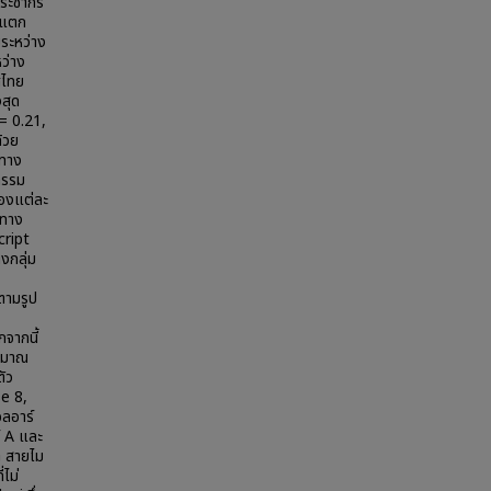
ประชากร
มแตก
ระหว่าง
ว่าง
ศไทย
สุด
= 0.21,
้วย
ยทาง
กรรม
องแต่ละ
งทาง
cript
งกลุ่ม
ตามรูป
จากนี้
ระมาณ
ัว
e 8,
ลอาร์
์ A และ
G สายไม
ไม่