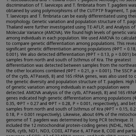
discrimination of T. laeviceps and T. fimbriata from T. pagdeni wa
obtained by using polymorphisms of the CUTPTP fragment, T. pa
T. laeviceps and T. fimbriata can be easily differentiated using thei
morphology. Genetic variation and population structure of T. pagd
Thailand were further investigated using TE-AFLP, and Analysis of
Molecular Variance (AMOVA). We found high levels of genetic vari
among individuals in each population. We used AMOVA to calcul
to compare genetic differentiation among populations. This reve
significant genetic differentiation among populations (ΦPT = 0.18
0.001). We also detected differentiation (ΦPT = 0.13, p = 0.001) 
samples from north and south of Isthmus of Kra. The greatest
differentiation was detected between samples from the northea
the other locations combined (ΦPT = 0.21, p = 0.001). The SSCP a
of the cytb, ATPase(6, 8) and 16S rRNA genes, was also used to cl
the genetic diversity and population structure of T. pagdeni. High 
of genetic variation among individuals in each population were
detected. AMOVA analysis of the cytb, ATPase(6, 8) and 16S rRN
genes indicated high genetic differentiation among populations 
0.35, ΦPT = 0.27 and ΦPT = 0.28, P = 0.001, respectively), and b
samples from north and south of Isthmus of Kra (ΦPT = 0.15, 0.
0.18, P = 0.001 respectively). Likewise, about 69% of the mitochon
genome of T. pagdeni was determined by long PCR technique. It
included the 12 mitochondrial protein-coding genes (ND4L, ND4,
ND6, cytb, ND1, ND3, COIII, ATPase 6, ATPase 8, COII and partia