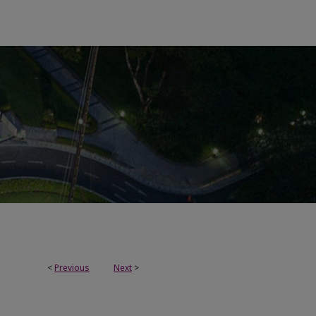
<
Previous
Next
>