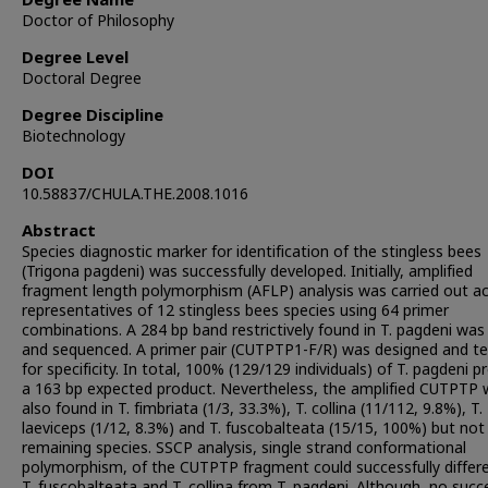
Degree Name
Doctor of Philosophy
Degree Level
Doctoral Degree
Degree Discipline
Biotechnology
DOI
10.58837/CHULA.THE.2008.1016
Abstract
Species diagnostic marker for identification of the stingless bees
(Trigona pagdeni) was successfully developed. Initially, amplified
fragment length polymorphism (AFLP) analysis was carried out a
representatives of 12 stingless bees species using 64 primer
combinations. A 284 bp band restrictively found in T. pagdeni was
and sequenced. A primer pair (CUTPTP1-F/R) was designed and t
for specificity. In total, 100% (129/129 individuals) of T. pagdeni p
a 163 bp expected product. Nevertheless, the amplified CUTPTP
also found in T. fimbriata (1/3, 33.3%), T. collina (11/112, 9.8%), T.
laeviceps (1/12, 8.3%) and T. fuscobalteata (15/15, 100%) but not
remaining species. SSCP analysis, single strand conformational
polymorphism, of the CUTPTP fragment could successfully differ
T. fuscobalteata and T. collina from T. pagdeni. Although, no succ