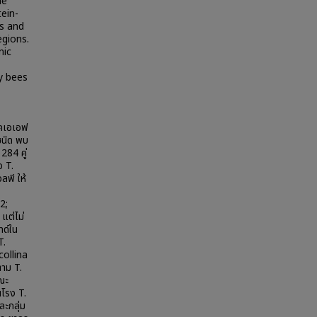
he
ein-
s and
gions.
nic
y bees
ิคเอเอฟ
ชนิด พบ
284 คู่
 T.
พี ให้
2;
แต่ไม่
ทด์ใน
T.
collina
ตาม T.
ณะ
โรง T.
ะกลุ่ม