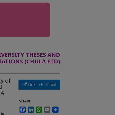
ERSITY THESES AND
TATIONS (CHULA ETD)
ty of
Link to Full Text
d
NA
SHARE
Facebook
LinkedIn
WhatsApp
Email
Share
 ใน