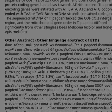
sequence of COI), 12 of 22 tRNA genes, and both rRNA genes. T
protein-coding genes had a bias towards AT-rich codons. The prot
encoding genes were initiated with ATT, ATA, ATC and ATG codon
ended with TAA or TAG. Both mtDNA strands contained coding re
The sequenced mtDNA of T. pagdeni lacked the COI-COII interge
region, and the mitochondrial gene order in T. pagdeni differed
significantly from other stingless bees Melipona bicolor and hone
Apis mellifera.
Other Abstract (Other language abstract of ETD)
ค้นหาเครื่องหมายพันธุกรรมที่จำเพาะต่อชนิดของชันโรง T. pagdeni ด้วยเทคน
แอลพี จากการวิเคราะห์ไพรเมอร์ 64 คู่ผสม กับตัวอย่างดีเอ็นเอของชันโรง 12 
เครื่องหมายเอเอฟแอลพีที่จำเพาะต่อ T. pagdeni จำนวน 1 เครื่องหมาย ขนาด 
เบส ทำการโคลนและออกแบบไพรเมอร์จากเครื่องหมายเอเอฟแอลพีที่จำเพาะต่อ
pagdeni พบว่าคู่ไพรเมอร์(CUTPTP1-F/R) ที่พัฒนาจากเครื่องหมายเอเอฟแอล
ผลิตภัณฑ์จากปฏิกิริยาลูกโซ่โพลิโมเรสขนาด 163 คู่เบส ซึ่งพบใน T. pagdeni
(129/129; 100%) และพบใน T. fimbriata (1/3; 33.3%), T. collina (11/11
9.8%), T. laeviceps (1/12; 8.3%) และ T. fuscobalteata (15/15; 100%) 
พบในชนิดอื่น เมื่อนำเทคนิค SSCP มาใช้ในการค้นหาความแตกต่างของนิวคลีโอไ
ผลิตภัณฑ์จากปฏิกิริยาลูกโซ่โพลิโมเรสขนาด 163 คู่เบส พบรูปแบบ SSCP ของ 
pagdeni ให้ความแตกต่างจากรูปแบบ SSCP ของ T. fuscobalteata และ T. 
แต่ไม่สามารถให้ความแตกต่างจาก T. fimbriata และ T. laeviceps อย่างไรก็
pagdeni, T. fimbriata และ T. laeviceps นี้สามารถแบ่งแยกชนิดได้จากลักษ
ภายนอกการศึกษาความหลากหลายทางพันธุกรรมและโครงสร้างประชากรของชัน
pagdeni ด้วยเทคนิค TE-AFLP ให้ความหลากหลายทางพันธุกรรมสูงภายในแต่ล