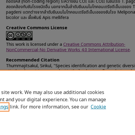
ถอดรหัส (non-coding region) ระหว่างยีน COI และ COII ในชันโรง T. pagde
สอดคล้องกับชันโรงชนิดอื่น นอกจากนั้นลำดับยีนบนไมโทคอนเดรียดีเอ็นเอของ T
pagdeni แตกต่างจากลำดับยีนบนไมโทคอนเดรียดีเอ็นเอของชันโรง Melipon
bicolor และ ผึ้งพันธ์ Apis mellifera
Creative Commons License
This work is licensed under a
Creative Commons Attribution-
NonCommercial-No Derivative Works 4.0 International License
.
Recommended Citation
Thummajitsakul, Sirikul, "Species identification and genetic diversi
stingless bees trigona pagdeni in thailand using aflp analysis and
mitochondrial DNA sequence" (2008).
Chulalongkorn University 
and Dissertations (Chula ETD)
. 58474.
https://digital.car.chula.ac.th/chulaetd/58474
 site work. We may also use additional cookies
nt and your digital experience. You can manage
ings
link. For more information, see our
Cookie
Home
|
About
|
FAQ
|
My Account
|
Access
Privacy
Copyright