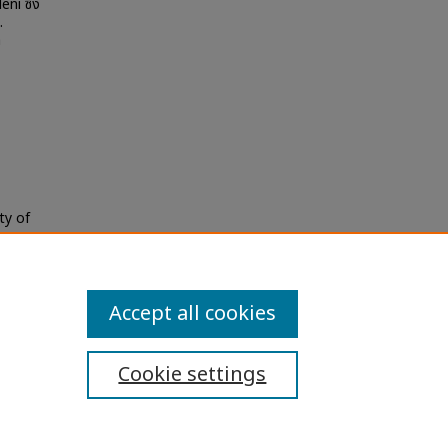
ni ซึ่ง
.
a
ty of
Theses
Accept all cookies
Cookie settings
ibility Statement