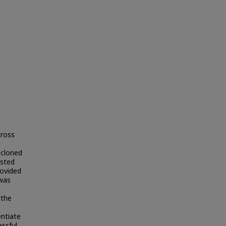
cross
 cloned
ested
rovided
 was
 the
entiate
essful