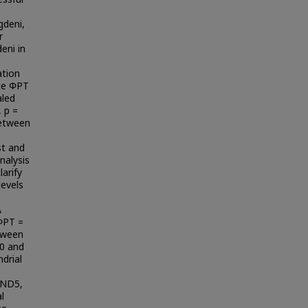
s
gdeni,
r
eni in
ation
ate ΦPT
aled
, p =
between
st and
nalysis
arify
levels
A
(ΦPT =
etween
20 and
drial
 ND5,
l