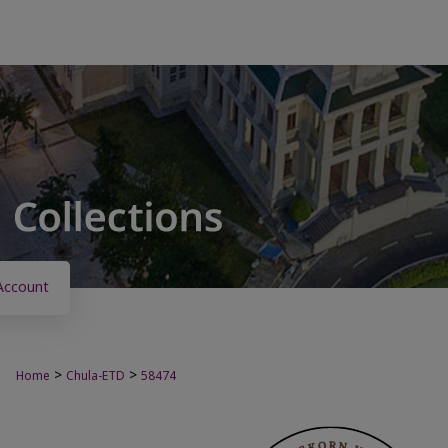
Account
>
>
Home
Chula-ETD
58474