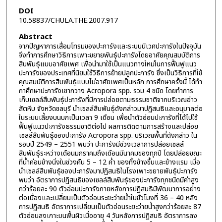
DOI
10.58837/CHULA.THE.2007.917
Abstract
จากปัญหาการเสื่อมโทรมของปะการังและระบบนิเวศปะการังในปัจจุบัน
จึงทำการศึกษาวิธีการเพาะขยายพันธุ์ปะการังโดยอาศัยคุณสมบัติการ
สืบพันธุ์แบบอาศัยเพศ เพื่อนำมาใช้เป็นแนวทางใหม่ในการฟื้นฟูแนว
ปะการังของประเทศที่นิยมใช้วิธีการย้ายปลูกปะการัง ซึ่งเป็นวิธีการที่ใช้
คุณสมบัติการสืบพันธุ์แบบไม่อาศัยเพศเป็นหลัก การศึกษาครั้งนี้ ได้ทำ
กาศึกษาปะการังเขากวาง Acropora spp. รวม 4 ชนิด โดยทำการ
เก็บเซลล์สืบพันธุ์ปะการังที่มีการปล่อยตามธรรมชาติจากบริเวณอ่าว
สัตหีบ จังหวัดชลบุรี นำเซลล์สืบพันธุ์ดังกล่าวมาปฏิสนธิและอนุบาลต่อ
ในระบบเลี้ยงบนบกเป็นเวลา 9 เดือน เพื่อนำตัวอ่อนปะการังที่ได้ไปใช้
ฟื้นฟูแนวปะการังธรรมชาติต่อไป ผลการติดตามการสร้างและปล่อย
เซลล์สืบพันธุ์ของปะการัง Acropora spp. บริเวณพื้นที่ดังกล่าว ใน
รอบปี 2549 – 2551 พบว่า ปะการังมีช่วงเวลาการปล่อยเซลล์
สืบพันธุ์ระหว่างเดือนมกราคมถึงเดือนมีนาคมของทุกปี โดยปล่อยขณะ
ที่น้ำค่อนข้างนิ่งในช่วงคืน 5 – 12 ค่ำ ของทั้งข้างขึ้นและข้างแรม เมื่อ
นำเซลล์สืบพันธุ์ของปะการังมาปฏิสนธิในโรงเพาะขยายพันธุ์ปะการัง
พบว่า อัตราการปฏิสนธิของเซลล์สืบพันธุ์ของปะการังทุกชนิดมีค่าสูง
กว่าร้อยละ 90 ตัวอ่อนปะการังภายหลังการปฏิสนธิมีพัฒนาการอย่าง
ต่อเนื่องและเปลี่ยนเป็นตัวอ่อนระยะว่ายน้ำในชั่วโมงที่ 36 – 40 หลัง
การปฏิสนธิ อัตราการเปลี่ยนเป็นตัวอ่อนระยะว่ายน้ำสูงกว่าร้อยละ 87
ตัวอ่อนลงเกาะบนพื้นผิวเมื่ออายุ 4 วันหลังการปฏิสนธิ อัตราการลง