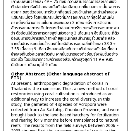
เกาะบนพื้นผิวร้อยละ 49 – 75 ทั้งนี้ ความสามารถในการลงเกาะของ
ตัวอ่อนปะการังมีค่าลดลงเมื่อตัวอ่อนมีอายุมากขึ้น นอกจากนั้น พบการ
ลงเกาะของตัวอ่อนปะการังมากที่สุดบริเวณด้านล่างและด้านข้างของ
แผ่นกระเบื้อง โดยแผ่นกระเบื้องที่มีการลงเกาะมากที่สุดได้แก่แผ่น
กระเบื้องที่ผ่านการแช่ในทะเลระยะเวลา 3 เดือน อนึ่ง การติดตาม
อัตรารอดและการเติบโตของตัวอ่อนปะการังระยะหลังการลงเกาะ พบ
ว่า ตัวอ่อนมีอัตราการตายสูงในช่วงอายุ 3 เดือนแรก ซึ่งเป็นระยะที่ตัว
อ่อนปะการังมีการชักนำสาหร่ายซูแซนเทลลีเข้ามาอยู่ร่วมอาศัย หลัง
จากนั้นอัตรารอดค่อนข้างคงที่โดยมีอัตรารอดเฉลี่ยที่ร้อยละ 33.0 ±
3.55 เมื่ออายุ 9 เดือน ซึ่งสอดคล้องกับการเติบโตของตัวอ่อนที่ค่อน
ข้างคงที่ในช่วงเวลาเดียวกัน จากนั้นขนาดของตัวอ่อนจึงเพิ่มขึ้นอย่าง
รวดเร็ว โดยมีขนาดความกว้างของส่วนกว้างสูงสุดที่ 11.9 ± 9.85
มิลลิเมตร เมื่ออายุได้ 9 เดือน
Other Abstract (Other language abstract of
ETD)
At present, anthropogenic degradation of corals in
Thailand is the main issue. Thus, a new method of coral
restoration using coral cultivation is introduced as an
additional way to increase the coral diversity. In this
study, the gametes of 4 species of Acropora were
collected from Ao Sattahip, Chonburi Province, and were
brought back to the land-based hatchery for fertilization
and rearing for 9 months before transplanted to natural
reefs. The results from the field surveys between 2006 –
2008 showed that the spawning period of corals in this