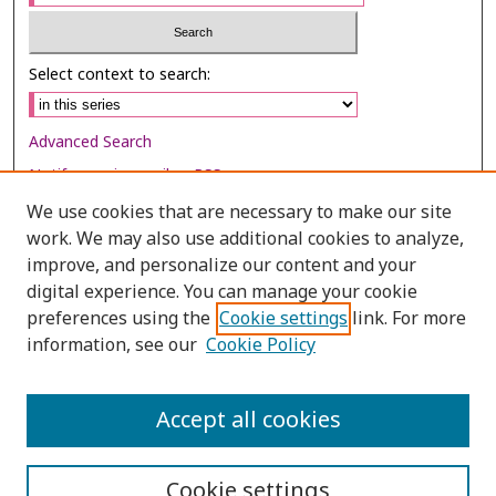
Select context to search:
Advanced Search
Notify me via email or
RSS
We use cookies that are necessary to make our site
Browse
work. We may also use additional cookies to analyze,
Collections
improve, and personalize our content and your
digital experience. You can manage your cookie
Disciplines
preferences using the
Cookie settings
link. For more
Authors
information, see our
Cookie Policy
Author Corner
Author FAQ
Accept all cookies
Cookie settings