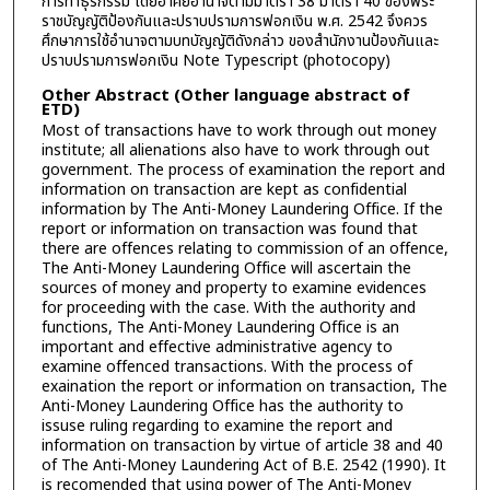
การทำธุรกรรม โดยอาศัยอำนาจตามมาตรา 38 มาตรา 40 ของพระ
ราชบัญญัติป้องกันและปราบปรามการฟอกเงิน พ.ศ. 2542 จึงควร
ศึกษาการใช้อำนาจตามบทบัญญัติดังกล่าว ของสำนักงานป้องกันและ
ปราบปรามการฟอกเงิน Note Typescript (photocopy)
Other Abstract (Other language abstract of
ETD)
Most of transactions have to work through out money
institute; all alienations also have to work through out
government. The process of examination the report and
information on transaction are kept as confidential
information by The Anti-Money Laundering Office. If the
report or information on transaction was found that
there are offences relating to commission of an offence,
The Anti-Money Laundering Office will ascertain the
sources of money and property to examine evidences
for proceeding with the case. With the authority and
functions, The Anti-Money Laundering Office is an
important and effective administrative agency to
examine offenced transactions. With the process of
exaination the report or information on transaction, The
Anti-Money Laundering Office has the authority to
issuse ruling regarding to examine the report and
information on transaction by virtue of article 38 and 40
of The Anti-Money Laundering Act of B.E. 2542 (1990). It
is recomended that using power of The Anti-Money