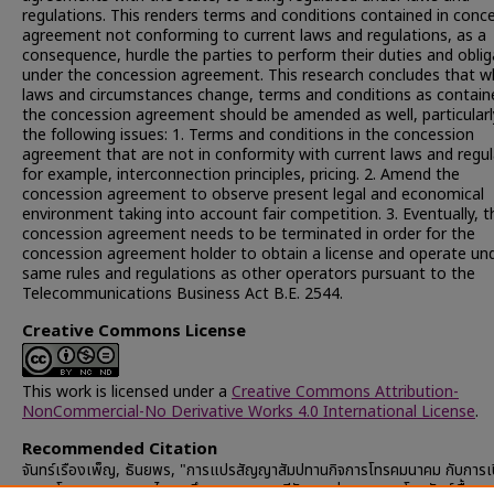
regulations. This renders terms and conditions contained in conc
agreement not conforming to current laws and regulations, as a
consequence, hurdle the parties to perform their duties and oblig
under the concession agreement. This research concludes that 
laws and circumstances change, terms and conditions as contain
the concession agreement should be amended as well, particularl
the following issues: 1. Terms and conditions in the concession
agreement that are not in conformity with current laws and regul
for example, interconnection principles, pricing. 2. Amend the
concession agreement to observe present legal and economical
environment taking into account fair competition. 3. Eventually, t
concession agreement needs to be terminated in order for the
concession agreement holder to obtain a license and operate un
same rules and regulations as other operators pursuant to the
Telecommunications Business Act B.E. 2544.
Creative Commons License
This work is licensed under a
Creative Commons Attribution-
NonCommercial-No Derivative Works 4.0 International License
.
Recommended Citation
จันทร์เรืองเพ็ญ, ธันยพร, "การแปรสัญญาสัมปทานกิจการโทรคมนาคม กับการเ
ตลาดโทรคมนาคมของไทย : ศึกษาเฉพาะกรณีสัญญาร่วมการงานโทรศัพท์พื้นฐา