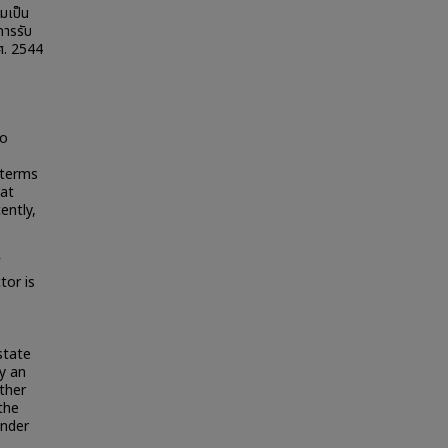
มเป็น
การรับ
ศ. 2544
to
 terms
 at
ently,
s
tor is
state
y an
ther
the
under