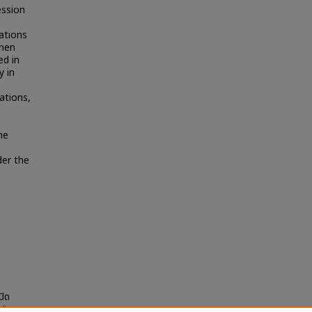
ession
ations
when
ed in
y in
ations,
he
der the
ปิด
น"