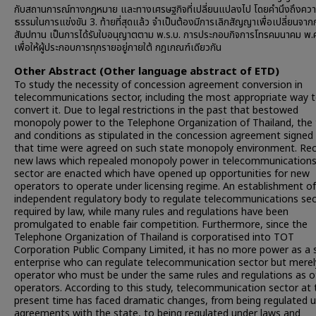
กับสถานการณ์ทางกฎหมาย และทางเศรษฐกิจที่เปลี่ยนแปลงไป โดยคำนึงถึงควา
ธรรมในการแข่งขัน 3. ท้ายที่สุดแล้ว จำเป็นต้องมีการเลิกสัญญาเพื่อเปลี่ยนจาก
สัมปทาน เป็นการได้รับใบอนุญาตตาม พ.ร.บ. การประกอบกิจการโทรคมนาคม พ.
เพื่อให้ผู้ประกอบการทุกรายอยู่ภายใต้ กฎเกณฑ์เดียวกัน
Other Abstract (Other language abstract of ETD)
To study the necessity of concession agreement conversion in
telecommunications sector, including the most appropriate way 
convert it. Due to legal restrictions in the past that bestowed
monopoly power to the Telephone Organization of Thailand, the
and conditions as stipulated in the concession agreement signed
that time were agreed on such state monopoly environment. Rec
new laws which repealed monopoly power in telecommunication
sector are enacted which have opened up opportunities for new
operators to operate under licensing regime. An establishment of
independent regulatory body to regulate telecommunications sec
required by law, while many rules and regulations have been
promulgated to enable fair competition. Furthermore, since the
Telephone Organization of Thailand is corporatised into TOT
Corporation Public Company Limited, it has no more power as a 
enterprise who can regulate telecommunication sector but merel
operator who must be under the same rules and regulations as o
operators. According to this study, telecommunication sector at 
present time has faced dramatic changes, from being regulated 
agreements with the state, to being regulated under laws and