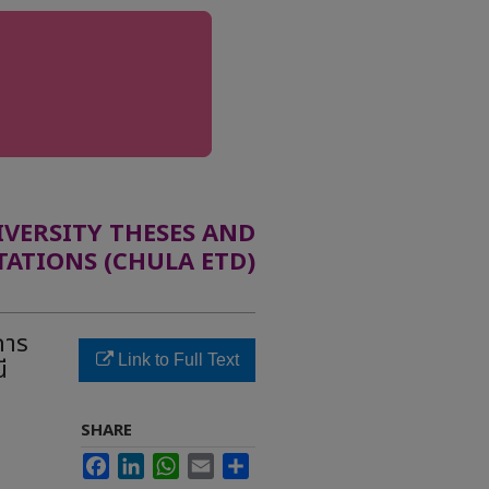
ERSITY THESES AND
TATIONS (CHULA ETD)
การ
Link to Full Text
ี
SHARE
Facebook
LinkedIn
WhatsApp
Email
Share