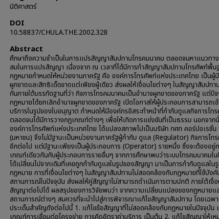
นิติศาสตร์
DOI
10.58837/CHULA.THE.2002.328
Abstract
ศึกษาถึงความจำเป็นในการแปรสัญญาสัมปทานโทรคมนาคม ตลอดจนหาแนวทางที
สมในการแปรสัญญา เนื่องจาก ณ เวลาที่ได้มีการทำสัญญาสัมปทานโทรศัพท์พื้นฐ
กฎหมายกำหนดให้หน่วยงานภาครัฐ คือ องค์การโทรศัพท์แห่งประเทศไทย เป็นผู้ม
ผูกขาดและสิทธิเด็ดขาดแต่เพียงผู้เดียว ส่งผลให้เงื่อนไขต่างๆ ในสัญญาสัมปท
กันภายใต้บรรทัดฐานที่ว่า กิจการโทรคมนาคมเป็นอำนาจผูกขาดของภาครัฐ แต่ปัจจ
กฎหมายได้ยกเลิกอำนาจผูกขาดของภาครัฐ เปิดโอกาสให้ผู้ประกอบการสามารถเข้
บริการในรูปของใบอนุญาต กำหนดให้มีองค์กรอิสระทำหน้าที่กำกับดูแลกิจการโ
ตลอดจนได้มีการวางกฎเกณฑ์ต่างๆ เพื่อให้เกิดการแข่งขันที่เป็นธรรม นอกจากนี
องค์การโทรศัพท์แห่งประเทศไทย ได้แปลงสภาพไปเป็นบริษัท ทศท คอร์ปอเรชั่น 
(มหาชน) จึงไม่มีฐานะเป็นหน่วยงานภาครัฐผู้กำกับ ดูแล (Regulator) กิจการโ
อีกต่อไป แต่มีฐานะเพียงเป็นผู้ประกอบการ (Operator) รายหนึ่ง ซึ่งจะต้องอยู่
เกณฑ์เดียวกันกับผู้ประกอบการรายอื่นๆ จากการศึกษาพบว่าระบบโทรคมนาคมในปั
ได้เปลี่ยนไปจากเดิมที่เคยถูกกำกับดูแลในรูปของสัญญา มาเป็นการกำกับดูแลใน
กฎหมาย การที่เงื่อนไขต่างๆ ในสัญญาสัมปทานไม่สอดคล้องกับกฎหมายที่ใช้บังค
สถานการณ์ในปัจจุบัน ส่งผลให้คู่สัญญาไม่สามารถดำเนินการตามปกติ ภายใต้เงื่
สัญญาต่อไปได้ ผลสรุปของการวิจัยพบว่า จากความเปลี่ยนแปลงของกฎหมายแ
สถานการณ์ต่างๆ สมควรที่จะนำไปสู่การพิจารณาแก้ไขสัญญาสัมปทาน โดยเฉพา
ประเด็นสำคัญดังต่อไปนี้ 1. แก้ไขข้อสัญญาที่ไม่สอดคล้องกับกฎหมายในปัจจุบัน เ
เกณฑ์การเชื่อมต่อโครงข่าย การคิดอัตราค่าบริการ เป็นต้น 2. แก้ไขสัญญาให้เ