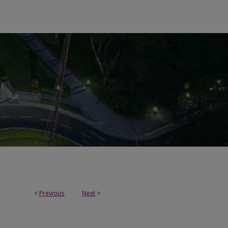
<
Previous
Next
>