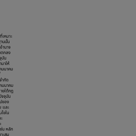
่เหมาะ
านนั้น
ีอำนาจ
านตกลง
ุบัน
ามาให้
ทรคมนาคม
้
จำกัด
ทรคมนาคม
ภายใต้กฎ
จจุบัน
รูปของ
ับ และ
อนไขใน
ละ
ะ
ช่น หลัก
หมาะสม