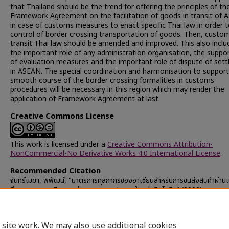
that Thailand should be the trend for offering the principles of th
Framework Agreement on the facilitation of goods in transit of
in case of customs measures to enact specific Thai law in order 
control of border crossing transportation of goods. Then, custo
transit Thai law should be amended and improved. This also inclu
the important role of any administration organisation, the suppo
of evaluation measures and the important role of dispute of set
in ASEAN. The special coordination and harmonisation to support
smooth course of the border crossing formalities in customs
procedures will be necessary in this region which may render the
application of Framework Agreement at last.
Creative Commons License
This work is licensed under a
Creative Commons Attribution-
NonCommercial-No Derivative Works 4.0 International License
.
Recommended Citation
จันทร์เมฆา, พิพัฒน์, "มาตรการศุลกากรของอาเซียนสำหรับการขนส่งสินค้าผ่าน
ศึกษาเฉพาะกรณีการขนส่งทางบกของประเทศในกลุ่มอินโดจีน" (2002).
Chulalongkorn University Theses and Dissertations (Chula ETD)
.
57190.
https://digital.car.chula.ac.th/chulaetd/57190
 site work. We may also use additional cookies