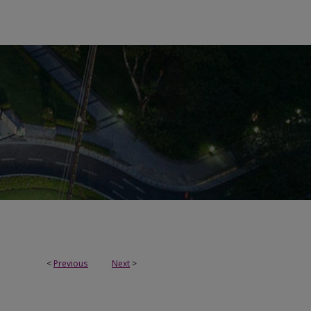
<
Previous
Next
>