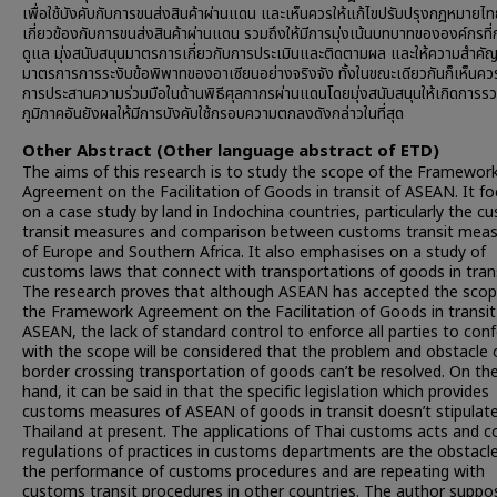
เพื่อใช้บังคับกับการขนส่งสินค้าผ่านแดน และเห็นควรให้แก้ไขปรับปรุงกฎหมายไทย
เกี่ยวข้องกับการขนส่งสินค้าผ่านแดน รวมถึงให้มีการมุ่งเน้นบทบาทขององค์กรที่
ดูแล มุ่งสนับสนุนมาตรการเกี่ยวกับการประเมินและติดตามผล และให้ความสำคัญ
มาตรการการระงับข้อพิพาทของอาเซียนอย่างจริงจัง ทั้งในขณะเดียวกันก็เห็นควร
การประสานความร่วมมือในด้านพิธีศุลกากรผ่านแดนโดยมุ่งสนับสนุนให้เกิดการรว
ภูมิภาคอันยังผลให้มีการบังคับใช้กรอบความตกลงดังกล่าวในที่สุด
Other Abstract (Other language abstract of ETD)
The aims of this research is to study the scope of the Framewor
Agreement on the Facilitation of Goods in transit of ASEAN. It f
on a case study by land in Indochina countries, particularly the 
transit measures and comparison between customs transit mea
of Europe and Southern Africa. It also emphasises on a study of
customs laws that connect with transportations of goods in trans
The research proves that although ASEAN has accepted the scop
the Framework Agreement on the Facilitation of Goods in transit
ASEAN, the lack of standard control to enforce all parties to con
with the scope will be considered that the problem and obstacle 
border crossing transportation of goods can’t be resolved. On th
hand, it can be said in that the specific legislation which provides
customs measures of ASEAN of goods in transit doesn’t stipulate
Thailand at present. The applications of Thai customs acts and c
regulations of practices in customs departments are the obstacle
the performance of customs procedures and are repeating with
customs transit procedures in other countries. The author suppo