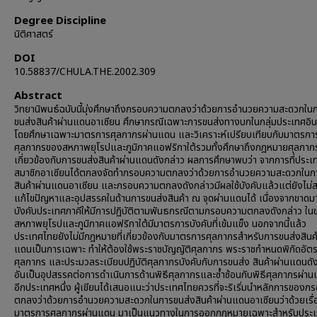
Degree Discipline
นิติศาสตร์
DOI
10.58837/CHULA.THE.2002.309
Abstract
วิทยานิพนธ์ฉบับนี้มุ่งศึกษาถึงกรอบความตกลงว่าด้วยการอำนวยความสะดวกใน
ขนส่งสินค้าผ่านแดนอาเซียน ศึกษากรณีเฉพาะการขนส่งทางบกในกลุ่มประเทศอิน
โดยศึกษาเฉพาะมาตรการศุลกากรผ่านแดน และวิเคราะห์เปรียบเทียบกับมาตรกา
ศุลกากรของสหภาพยุโรปและภูมิภาคแอฟริกาใต้รวมทั้งศึกษาถึงกฎหมายศุลกากร
เกี่ยวข้องกับการขนส่งสินค้าผ่านแดนดังกล่าว ผลการศึกษาพบว่า จากการที่ประเ
สมาชิกอาเซียนได้ตกลงจัดทำกรอบความตกลงว่าด้วยการอำนวยความสะดวกในก
สินค้าผ่านแดนอาเซียน และกรอบความตกลงดังกล่าวมีผลใช้บังคับแล้วแต่ยังไม่
แก้ไขปัญหาและอุปสรรคในด้านการขนส่งสินค้า ณ จุดผ่านแดนได้ เนื่องจากขาด
บังคับประเทศภาคีให้มีการปฏิบัติตามพันธกรณีตามกรอบความตกลงดังกล่าว ในข
สหภาพยุโรปและภูมิภาคแอฟริกาใต้มีมาตรการบังคับที่เข้มแข็ง นอกจากนี้แล้ว
ประเทศไทยยังไม่มีกฎหมายที่เกี่ยวข้องกับมาตรการศุลกากรสำหรับการขนส่งสินค้
แดนเป็นการเฉพาะ ทำให้ต้องใช้พระราชบัญญัติศุลกากร พระราชกำหนดพิกัดอัต
ศุลกากร และประมวลระเบียบปฏิบัติศุลกากรบังคับกับการขนส่ง สินค้าผ่านแดนดั
อันเป็นอุปสรรคต่อการดำเนินการด้านพิธีศุลกากรและซ้ำซ้อนกับพิธีศุลกากรผ่
อีกประเทศหนึ่ง ผู้เขียนได้เสนอแนะว่าประเทศไทยควรที่จะริเริ่มนำหลักการของ
ตกลงว่าด้วยการอำนวยความสะดวกในการขนส่งสินค้าผ่านแดนอาเซียนว่าด้วยเรื่
มาตรการศุลกากรผ่านแดน มาเป็นแนวทางในการออกกฎหมายเฉพาะสำหรับประ