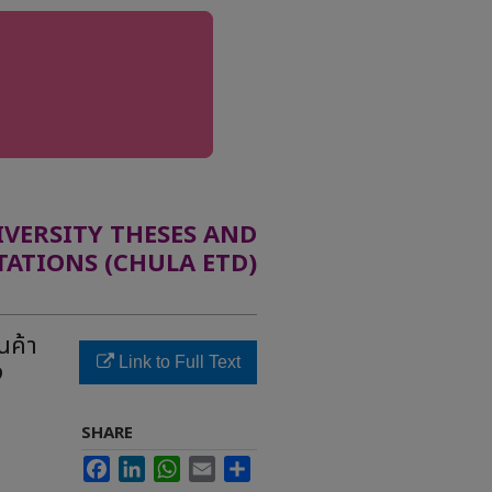
ERSITY THESES AND
TATIONS (CHULA ETD)
นค้า
Link to Full Text
ง
SHARE
Facebook
LinkedIn
WhatsApp
Email
Share