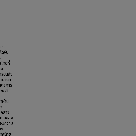
การ
โดจีน
ร
ไทยที่
ทศ
ารขนส่ง
สามารถ
มาตรการ
ณะที่
าผ่าน
รา
งกล่าว
านแดนของ
กรอบความ
อง
เทศไทย