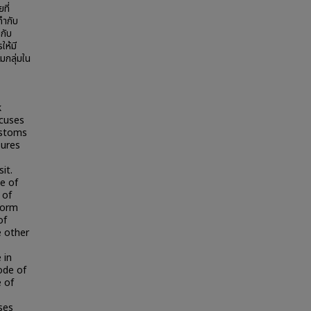
ที่
กำกับ
กับ
ให้มี
มกลุ่มใน
k
ocuses
customs
sures
it.
e of
 of
form
of
e other
 in
ode of
 of
ses