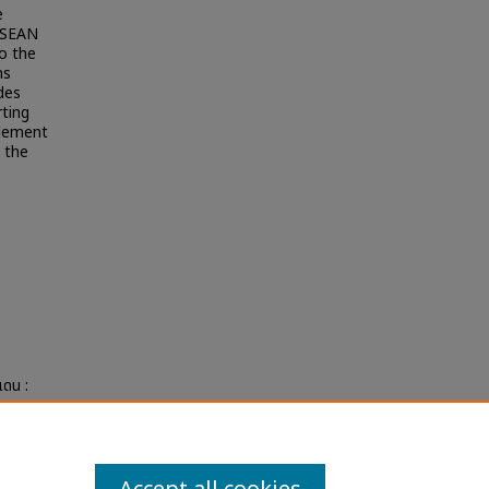
e
 ASEAN
to the
ms
des
rting
tlement
 the
แดน :