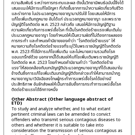
ความสัมพันธ์ ระหว่างการกระทบและผล ดังนั้นวิทยานิพนธ์ฉบับนี้จึงได้
เสนอแนะให้มีการแก้ไขปัญหา ที่เกิดขึ้นจากการนำความผิดเกี่ยวกับชีวิต
และร่างกาย ในประมวลกฎหมายอาญามาปรับใช้ โดยเสนอให้มีการ
แก้ไขเพิ่มเติมกฎหมาย อันได้แก่ ประมวลกฎหมายอาญา และพระราช
บัญญัติโรคติดต่อ พ.ศ. 2523 กล่าวคือ เสนอให้มีการบัญญัติฐาน
ความผิดเกี่ยวกับการแพร่เชื้อโรค ที่เป็นโรคติดต่อร้ายแรงเพิ่มเติมใน
ประมวลกฎหมายอาญา โดยกำหนดให้เป็นความผิดที่ไม่ต้องการผลของ
การกระทำ และกำหนดคำนิยายของคำว่า "โรคติดต่อร้ายแรง" ให้
หมายความถึงโรคติดต่อร้ายแรงที่ระบุไว้ในพระราชบัญญัติโรคติดต่อ
พ.ศ. 2523 ที่ได้มีการแก้ไขเพิ่มเติม และไม่หมายความรวมถึงโรค
แอนแทร็กซ์ด้วย นอกจากนี้ได้เสนอให้แก้ไขเพิ่มเติมพระราชบัญญัติ
โรคติดต่อ พ.ศ. 2523 โดยกำหนดคำนิยามคำว่า "โรคติดต่อร้าย
แรง"ให้สอดคล้องกับบทบัญญัติประมวลกฏหมายอาญาที่ได้เสนอมาใน
ข้างต้นซึ่งการแก้ไขเพิ่มเติมบทบัญญัติดังกล่าวจะทำให้สามารถนำกฏ
หมายอาญามาวินิจฉัยลงโทษผู้กระทำการแพร่เชื้อโรคได้อย่างมี
ประสิทธิภาพ อันจักส่งผลให้เป็นการยับยั้งการกระทำการแพร่เชื้อโรค
ติดต่อร้ายแรงได้อีกทางหนึ่ง
Other Abstract (Other language abstract of
ETD)
To study and analyze whether, and to what extant
pertinent criminal laws can be amended to convict
offenders who transmit serious contagious diseases to
others and whetherer it is suitable to take into
consideration the transmission of serious contagious as