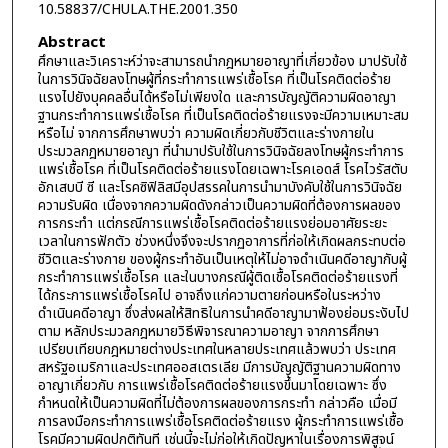
10.58837/CHULA.THE.2001.350
Abstract
ศึกษาและวิเคราะห์ว่าจะสามารถนำกฎหมายอาญาที่เกี่ยวข้อง มาปรับใช้
ในการวินิจฉัยลงโทษผู้ที่กระทำการแพร่เชื้อโรค ที่เป็นโรคติดต่อร้าย
แรงไปยังบุคคลอื่นได้หรือไม่เพียงใด และการบัญญัติความผิดอาญา
ฐานกระทำการแพร่เชื้อโรค ที่เป็นโรคติดต่อร้ายแรงจะมีความเหมาะสม
หรือไม่ จากการศึกษาพบว่า ความผิดเกี่ยวกับชีวิตและร่างกายใน
ประมวลกฎหมายอาญา ที่นำมาปรับใช้ในการวินิจฉัยลงโทษผู้กระทำการ
แพร่เชื้อโรค ที่เป็นโรคติดต่อร้ายแรงโดยเฉพาะโรคเอดส์ โรคไวรัสตับ
อักเสบบี ซี และโรคซิฟิลิสมีอุปสรรคในการนำมาบังคับใช้ในการวินิจฉัย
ความรับผิด เนื่องจากความผิดดังกล่าวเป็นความผิดที่ต้องการผลของ
การกระทำ แต่กรณีการแพร่เชื้อโรคติดต่อร้ายแรงย่อมอาศัยระยะ
เวลาในการฟักตัว ช่วงหนึ่งจึงจะปรากฏอาการที่ก่อให้เกิดผลกระทบต่อ
ชีวิตและร่างกาย ของผู้กระทำอันเป็นเหตุให้ไม่อาจดำเนินคดีอาญากับผู้
กระทำการแพร่เชื้อโรค และในบางกรณีผู้ติดเชื้อโรคติดต่อร้ายแรงที่
ได้กระการแพร่เชื้อโรคไป อาจถึงแก่ความตายก่อนหรือในระหว่าง
ดำเนินคดีอาญา ซึ่งส่งผลให้สิทธิในการนำคดีอาญามาฟ้องย่อมระงับไป
ตาม หลักประมวลกฎหมายวิธีพิจารณาความอาญา จากการศึกษา
เปรียบเทียบกฎหมายต่างประเทศในหลายประเทศแล้วพบว่า ประเทศ
สหรัฐอเมริกาและประเทศออสเตรเลีย มีการบัญญัติฐานความผิดทาง
อาญาเกี่ยวกับ การแพร่เชื้อโรคติดต่อร้ายแรงขึ้นมาโดยเฉพาะ ซึ่ง
กำหนดให้เป็นความผิดที่ไม่ต้องการผลของการกระทำ กล่าวคือ เมื่อมี
การลงมือกระทำการแพร่เชื้อโรคติดต่อร้ายแรง ผู้กระทำการแพร่เชื้อ
โรคมีความผิดปกติทันที เช่นนี้จะไม่ก่อให้เกิดปัญหาในเรื่องการพิสูจน์