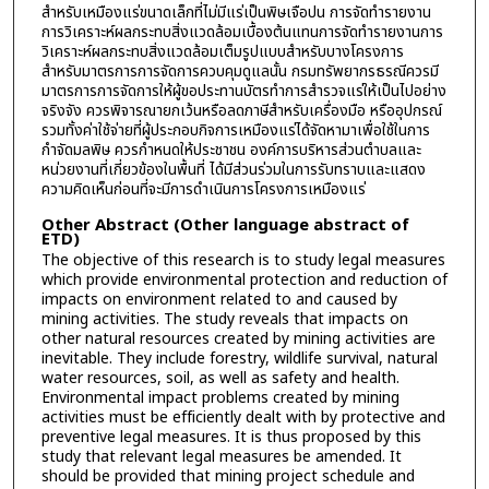
สำหรับเหมืองแร่ขนาดเล็กที่ไม่มีแร่เป็นพิษเจือปน การจัดทำรายงาน
การวิเคราะห์ผลกระทบสิ่งแวดล้อมเบื้องต้นแทนการจัดทำรายงานการ
วิเคราะห์ผลกระทบสิ่งแวดล้อมเต็มรูปแบบสำหรับบางโครงการ
สำหรับมาตรการการจัดการควบคุมดูแลนั้น กรมทรัพยากรธรณีควรมี
มาตรการการจัดการให้ผู้ขอประทานบัตรทำการสำรวจแร่ให้เป็นไปอย่าง
จริงจัง ควรพิจารณายกเว้นหรือลดภาษีสำหรับเครื่องมือ หรืออุปกรณ์
รวมทั้งค่าใช้จ่ายที่ผู้ประกอบกิจการเหมืองแร่ได้จัดหามาเพื่อใช้ในการ
กำจัดมลพิษ ควรกำหนดให้ประชาชน องค์การบริหารส่วนตำบลและ
หน่วยงานที่เกี่ยวข้องในพื้นที่ ได้มีส่วนร่วมในการรับทราบและแสดง
ความคิดเห็นก่อนที่จะมีการดำเนินการโครงการเหมืองแร่
Other Abstract (Other language abstract of
ETD)
The objective of this research is to study legal measures
which provide environmental protection and reduction of
impacts on environment related to and caused by
mining activities. The study reveals that impacts on
other natural resources created by mining activities are
inevitable. They include forestry, wildlife survival, natural
water resources, soil, as well as safety and health.
Environmental impact problems created by mining
activities must be efficiently dealt with by protective and
preventive legal measures. It is thus proposed by this
study that relevant legal measures be amended. It
should be provided that mining project schedule and