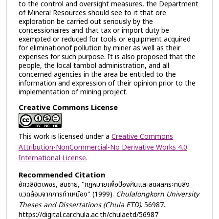
to the control and oversight measures, the Department
of Mineral Resources should see to it that ore
exploration be carried out seriously by the
concessionaires and that tax or import duty be
exempted or reduced for tools or equipment acquired
for eliminationof pollution by miner as well as their
expenses for such purpose. It is also proposed that the
people, the local tambol administration, and all
concerned agencies in the area be entitled to the
information and expression of their opinion prior to the
implementation of mining project.
Creative Commons License
This work is licensed under a
Creative Commons
Attribution-NonCommercial-No Derivative Works 4.0
International License
.
Recommended Citation
อัศวลิขิตเพชร, สมชาย, "กฎหมายเพื่อป้องกันและลดผลกระทบสิ่ง
แวดล้อมจากการทำเหมือง" (1999).
Chulalongkorn University
Theses and Dissertations (Chula ETD)
. 56987.
https://digital.car.chula.ac.th/chulaetd/56987