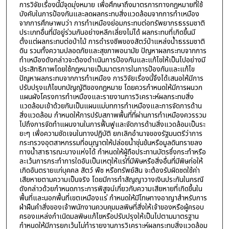
การวิจัยเรื่องนี้มีจุดมุ่งหมาย เพื่อศึกษาถึงมาตรการทางกฎหมายที่ใช้
บังคับในการป้องกันและลดผลกระทบสิ่งแวดล้อมจากการทำเหมือง
จากการศึกษาพบว่า การทำเหมืองย่อมกระทบต่อทรัพยากรธรรมชาติ
ประเภทอื่นที่มีอยู่ร่วมกันอย่างหลีกเลี่ยงไม่ได้ ผลกระทบที่เกิดขึ้นมี
ตั้งแต่ผลกระทบต่อป่าไม้ การดำรงชีพของสัตว์ป่าแหล่งน้ำธรรมชาติ
ดิน รวมทั้งความปลอดภัยและสุขภาพอนามัย ปัญหาผลกระทบจากการ
ทำเหมืองดังกล่าวจะต้องดำเนินการป้องกันและแก้ไขให้เป็นไปอย่างมี
ประสิทธิภาพโดยใช้กฎหมายเป็นมาตรการในการป้องกันและแก้ไข
ปัญหาผลกระทบจากการทำเหมือง การวิจัยเรื่องนี้จึงได้เสนอให้มีการ
ปรับปรุงแก้ไขบทบัญญัติของกฎหมาย โดยควรกำหนดให้มีการผนวก
แผนผังโครงการทำเหมืองและรายงานการวิเคราะห์ผลกระทบสิ่ง
แวดล้อมเข้าด้วยกันเป็นแผนแม่บทการทำเหมืองและการจัดการด้าน
สิ่งแวดล้อม กำหนดให้การปรับสภาพพื้นที่ที่ผ่านการทำเหมืองควรรวม
ไปถึงการจัดทำแผนงานในการฟื้นฟูและจัดการด้านสิ่งแวดล้อมเป็นระ
ยะๆ เพื่อความชัดเจนในทางปฏิบัติ ยกเลิกอำนาจของรัฐมนตรีว่าการ
กระทรวงอุตสาหกรรมที่อนุญาตให้ปล่อยน้ำขุ่นข้นหรือมูลดินทรายลง
ทางน้ำสาธารณะบางแห่งได้ กำหนดให้ผู้ถือประทานบัตรซึ่งกระทำหรือ
ละเว้นการกระทำการใดอันเป็นเหตุให้แร่ที่มีพิษหรือสิ่งอื่นที่มีพิษก่อให้
เกิดอันตรายแก่บุคคล สัตว์ พืช หรือทรัพย์สิน จะต้องรับผิดชดใช้ค่า
เสียหายตามความเป็นจริง โดยมีการทำสัญญาวางเงินประกันในกรณี
ดังกล่าวด้วยกำหนดภาระการพิสูจน์เกี่ยวกับความเสียหายที่เกิดขึ้นใน
พื้นที่และนอกพื้นที่เขตเหมืองแร่ กำหนดให้มีโทษทางอาญาสำหรับการ
ฝ่าฝืนคำสั่งของเจ้าพนักงานควบคุมมลพิษที่สั่งให้เจ้าของหรือผู้ครอบ
ครองแหล่งกำเนิดมลพิษแก้ไขหรือปรับปรุงให้เป็นไปตามมาตรฐาน
กำหนดให้มีการยกเว้นไม่ทำรายงานการวิเคราะห์ผลกระทบสิ่งแวดล้อม