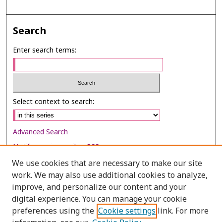
Search
Enter search terms:
Select context to search:
Advanced Search
Notify me via email or
RSS
We use cookies that are necessary to make our site
Browse
work. We may also use additional cookies to analyze,
Collections
improve, and personalize our content and your
digital experience. You can manage your cookie
Disciplines
preferences using the
Cookie settings
link. For more
Authors