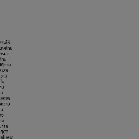
ริมให้
ะเทศไทย
าตรการ
ศไทย
ัติตาม
ลเสีย
ีความ
รใน
วาม
ใน
ักยภาพ
่อความ
ใน
าง
ะมง
ามารถ
ิบัติ
ายในหาก