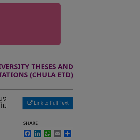
ERSITY THESES AND
TATIONS (CHULA ETD)
ะมง
Link to Full Text
รใน
SHARE
Facebook
LinkedIn
WhatsApp
Email
Share