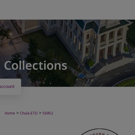
Account
>
>
Home
Chula-ETD
56952