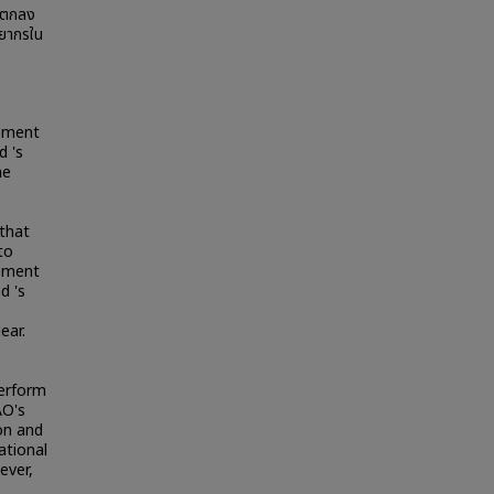
ามตกลง
พยากรใน
gement
d 's
he
 that
to
gement
d 'ร
ear.
perform
AO's
on and
ational
ever,