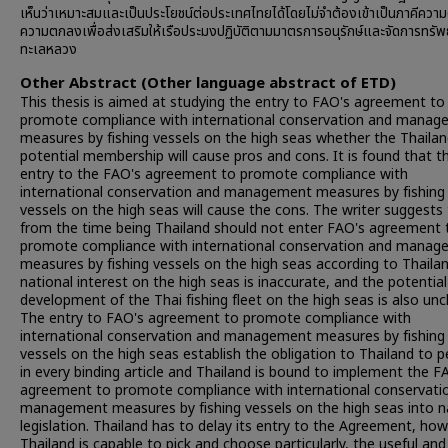
เห็นว่าเหมาะสมและเป็นประโยชน์ต่อประเทศไทยได้โดยไม่จำต้องเข้าเป็นภาคีคว
ความตกลงเพื่อส่งเสริมให้เรือประมงปฏิบัติตามมาตรการอนุรักษ์และจัดการทรั
ทะเลหลวง
Other Abstract (Other language abstract of ETD)
This thesis is aimed at studying the entry to FAO's agreement to
promote compliance with international conservation and mana
measures by fishing vessels on the high seas whether the Thailan
potential membership will cause pros and cons. It is found that t
entry to the FAO's agreement to promote compliance with
international conservation and management measures by fishing
vessels on the high seas will cause the cons. The writer suggests
from the time being Thailand should not enter FAO's agreement 
promote compliance with international conservation and mana
measures by fishing vessels on the high seas according to Thailan
national interest on the high seas is inaccurate, and the potential
development of the Thai fishing fleet on the high seas is also uncl
The entry to FAO's agreement to promote compliance with
international conservation and management measures by fishing
vessels on the high seas establish the obligation to Thailand to 
in every binding article and Thailand is bound to implement the F
agreement to promote compliance with international conservati
management measures by fishing vessels on the high seas into n
legislation. Thailand has to delay its entry to the Agreement, how
Thailand is capable to pick and choose particularly, the useful and