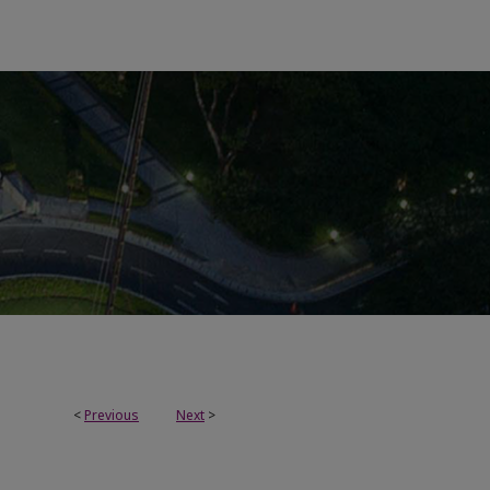
<
Previous
Next
>