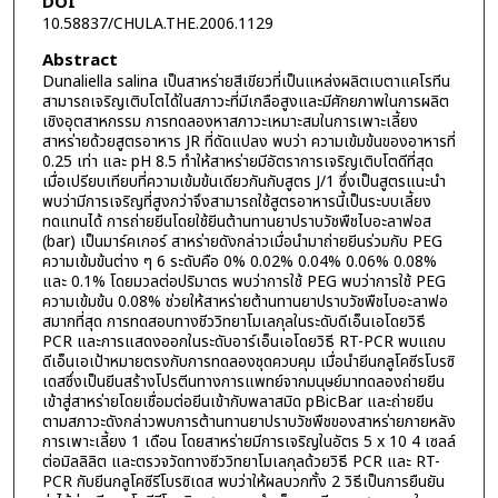
DOI
10.58837/CHULA.THE.2006.1129
Abstract
Dunaliella salina เป็นสาหร่ายสีเขียวที่เป็นแหล่งผลิตเบตาแคโรทีน
สามารถเจริญเติบโตได้ในสภาวะที่มีเกลือสูงและมีศักยภาพในการผลิต
เชิงอุตสาหกรรม การทดลองหาสภาวะเหมาะสมในการเพาะเลี้ยง
สาหร่ายด้วยสูตรอาหาร JR ที่ดัดแปลง พบว่า ความเข้มข้นของอาหารที่
0.25 เท่า และ pH 8.5 ทำให้สาหร่ายมีอัตราการเจริญเติบโตดีที่สุด
เมื่อเปรียบเทียบที่ความเข้มข้นเดียวกันกับสูตร J/1 ซึ่งเป็นสูตรแนะนำ
พบว่ามีการเจริญที่สูงกว่าจึงสามารถใช้สูตรอาหารนี้เป็นระบบเลี้ยง
ทดแทนได้ การถ่ายยีนโดยใช้ยีนต้านทานยาปราบวัชพืชไบอะลาฟอส
(bar) เป็นมาร์คเกอร์ สาหร่ายดังกล่าวเมื่อนำมาถ่ายยีนร่วมกับ PEG
ความเข้มข้นต่าง ๆ 6 ระดับคือ 0% 0.02% 0.04% 0.06% 0.08%
และ 0.1% โดยมวลต่อปริมาตร พบว่าการใช้ PEG พบว่าการใช้ PEG
ความเข้มข้น 0.08% ช่วยให้สาหร่ายต้านทานยาปราบวัชพืชไบอะลาฟอ
สมากที่สุด การทดสอบทางชีววิทยาโมเลกุลในระดับดีเอ็นเอโดยวิธี
PCR และการแสดงออกในระดับอาร์เอ็นเอโดยวิธี RT-PCR พบแถบ
ดีเอ็นเอเป้าหมายตรงกับการทดลองชุดควบคุม เมื่อนำยีนกลูโคซีรโบรซิ
เดสซึ่งเป็นยีนสร้างโปรตีนทางการแพทย์จากมนุษย์มาทดลองถ่ายยีน
เข้าสู่สาหร่ายโดยเชื่อมต่อยีนเข้ากับพลาสมิด pBicBar และถ่ายยีน
ตามสภาวะดังกล่าวพบการต้านทานยาปราบวัชพืชของสาหร่ายภายหลัง
การเพาะเลี้ยง 1 เดือน โดยสาหร่ายมีการเจริญในอัตร 5 x 10 4 เซลล์
ต่อมิลลิลิต และตรวจวัดทางชีววิทยาโมเลกุลด้วยวิธี PCR และ RT-
PCR กับยีนกลูโคซีรีโบรซิเดส พบว่าให้ผลบวกทั้ง 2 วิธีเป็นการยืนยัน