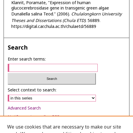
Klanrit, Poramate, "Expression of human
glucocerebrosidase gene in transgenic green algae
Dunaliella salina Teod." (2006).
Chulalongkorn University
Theses and Dissertations (Chula ETD)
. 56889.
https://digital.car.chula.ac.th/chulaetd/56889
Search
Enter search terms:
Select context to search:
Advanced Search
Notify me via email or
RSS
We use cookies that are necessary to make our site
Browse