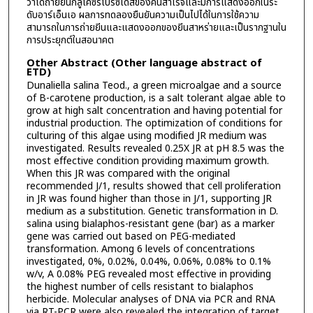
ว่าได้ถ่ายยีนกลูโคซีรีโบรซิเดสของคนสำเร็จและมีการแสดงออกในระ
ดับอาร์เอ็นเอ ผลการทดลองยืนยันความเป็นไปได้ในการใช้ความ
สามารถในการถ่ายยีนและแสดงออกของยีนสาหร่ายและเป็นรากฐานใน
การประยุกต์ในสอนาคต
Other Abstract (Other language abstract of
ETD)
Dunaliella salina Teod., a green microalgae and a source
of B-carotene production, is a salt tolerant algae able to
grow at high salt concentration and having potential for
industrial production. The optimization of conditions for
culturing of this algae using modified JR medium was
investigated. Results revealed 0.25X JR at pH 8.5 was the
most effective condition providing maximum growth.
When this JR was compared with the original
recommended J/1, results showed that cell proliferation
in JR was found higher than those in J/1, supporting JR
medium as a substitution. Genetic transformation in D.
salina using bialaphos-resistant gene (bar) as a marker
gene was carried out based on PEG-mediated
transformation. Among 6 levels of concentrations
investigated, 0%, 0.02%, 0.04%, 0.06%, 0.08% to 0.1%
w/v, A 0.08% PEG revealed most effective in providing
the highest number of cells resistant to bialaphos
herbicide. Molecular analyses of DNA via PCR and RNA
via RT-PCR were also revealed the integration of target