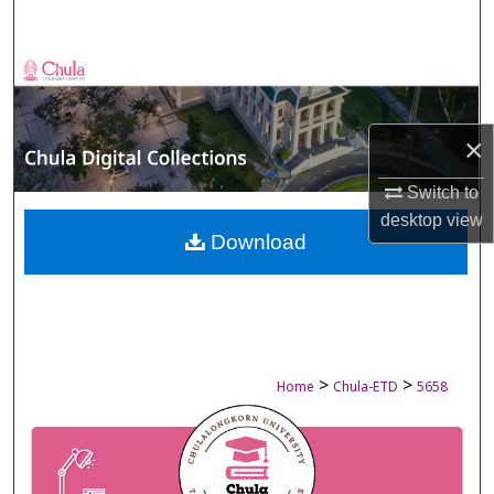
Search
Browse Collections
My Account
×
About
Switch to
desktop
view
Digital Commons Network™
Download
>
>
Home
Chula-ETD
5658