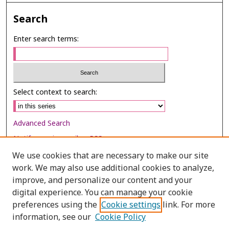
Search
Enter search terms:
Select context to search:
Advanced Search
Notify me via email or
RSS
We use cookies that are necessary to make our site
Browse
work. We may also use additional cookies to analyze,
Collections
improve, and personalize our content and your
digital experience. You can manage your cookie
Disciplines
preferences using the
Cookie settings
link. For more
Authors
information, see our
Cookie Policy