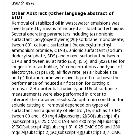
มากกว่า 99%
Other Abstract (Other language abstract of
ETD)
Removal of stabilized oil in wastewater emulsions was
investigated by means of induced air flotation technique.
Several operating parameters including (a) nonionic
surfactant (poly(oxyethylene)(20)-sorbitane monooleate,
tween 80), cationic surfactant (hexadecyltrimethyl
ammonium bromide, CTAB), anionic surfactant (sodium
dodecyl sulphate, SDS) and mixed surfactant between
CTAB and tween 80 at ratio (2:8), (5:5), and (8:2) used for
longer-life of air bubble, (b) concentrations and types of
electrolyte, (c) pH, (d). air flow rate, (e) air bubble size
and (f) flotation time were investigated to achieve the
performance of induced air flotation for cutting oil
removal. Zeta-potential, turbidity and UV-absorbance
measurements were also performed in order to
interpret the obtained results. An optimum condition for
soluble cutting oil removal depended on types of
surfactant and a quantity of electrolyte, such as 1 CMC
tween 80 and 160 mg/l Al[subscript 2](SO[subscript 4])
[subscript 3], 0.25 CMC CTAB and 480 mg/l Al[subscript
2](SO[subscript 4])[subscript 3], 0.25 CMC SDS and 280
mg/l Al[subscript 2](SO[subscript 4])[subscript 3],1 CMC