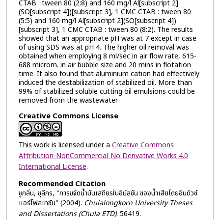
CTAB : tween 80 (2:8) and 160 mg/l Al[subscript 2]
(SO[subscript 4])[subscript 3], 1 CMC CTAB : tween 80
(5:5) and 160 mg/l Al[subscript 2](SO[subscript 4])
[subscript 3], 1 CMC CTAB : tween 80 (8:2). The results
showed that an appropriate pH was at 7 except in case
of using SDS was at pH 4. The higher oil removal was
obtained when employing 8 ml/sec in air flow rate, 615-
688 microm. in air bubble size and 20 mins in flotation
time. It also found that aluminium cation had effectively
induced the destabilization of stabilized oil. More than
99% of stabilized soluble cutting oil emulsions could be
removed from the wastewater
Creative Commons License
This work is licensed under a
Creative Commons
Attribution-NonCommercial-No Derivative Works 4.0
International License
.
Recommended Citation
ชูกลิ่น, ชุลีกร, "การขจัดน้ำมันเสถียรในอิมัลชัน ของน้ำเสียโดยอินดิวซ์
แอร์โฟลเทชัน" (2004).
Chulalongkorn University Theses
and Dissertations (Chula ETD)
. 56419.