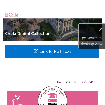
Search
Browse Collections
My Account
×
Switch to
About
desktop
view
Digital Commons Network™
Link to Full Text
>
>
Home
Chula-ETD
56419