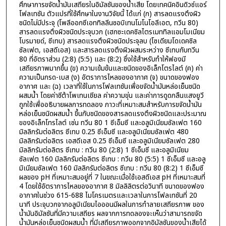
ศึกษาการขจัดน้ำมันเสถียรในอิมัลชันของน้ำเสีย โดยเทคนิคอินดิวซ์แอร์
โฟลเทชัน ตัวแปรที่ใช้ศึกษาในงานวิจัยนี้ ได้แก่ (ก) สารลดแรงตึงผิว
ชนิดไม่มีประจุ (โพลีออกซีเอททิลลีนซอบิเทนโมโนโอลีเอต, ทวีน 80)
สารลดแรงตึงผิวชนิดประจุบวก (เฮกซะเดคซิลไตรเมททิลแอมโมเนียม
โบรมายด์, ซีเทบ) สารลดแรงตึงผิวชนิดประจุลบ (โซเดียมโดเดคซิล
ซัลเฟต, เอสดีเอส) และสารลดแรงตึงผิวผสมระหว่าง ซีเทบกับทวีน
80 ที่อัตราส่วน (2:8) (5:5) และ (8:2) ซึ่งใช้สำหรับทำให้ฟองมี
เสถียรภาพมากขึ้น (ข) ความเข้มข้นและชนิดของอิเล็กโตรไลต์ (ค) ค่า
ความเป็นกรด-เบส (ง) อัตราการไหลของอากาศ (จ) ขนาดของฟอง
อากาศ และ (ฉ) เวลาที่ใช้ในการโฟลเทชันเพื่อขจัดน้ำมันหล่อเย็นชนิด
ผสมน้ำ โดยค่าซีต้าโพเทนเชียล ค่าความขุ่น และค่าการดูดกลืนแสงยูวี
ถูกใช้เพื่ออธิบายผลการทดลอง ภาวะที่เหมาะสมสำหรับการขจัดน้ำมัน
หล่อเย็นชนิดผสมน้ำ ขึ้นกับชนิดของสารลดแรงตึงผิวชนิดและประมาณ
ของอิเล็กโทรไลต์ เช่น ทวีน 80 1 ซีเอ็มซี และอลูมิเนียมซัลเฟต 160
มิลลิกรัมต่อลิตร ซีเทบ 0.25 ซีเอ็มซี และอลูมิเนียมซัลเฟต 480
มิลลิกรัมต่อลิตร เอสดีเอส 0.25 ซีเอ็มซี และอลูมิเนียมซัลเฟต 280
มิลลิกรัมต่อลิตร ซีเทบ : ทวีน 80 (2:8) 1 ซีเอ็มซี และอลูมิเนียม
ซัลเฟต 160 มิลลิกรัมต่อลิตร ซีเทบ : ทวีน 80 (5:5) 1 ซีเอ็มซี และอลู
มิเนียมซัลเฟต 160 มิลลิกรัมต่อลิตร ซีเทบ : ทวีน 80 (8:2) 1 ซีเอ็มซี
ผลของ pH ที่เหมาะสมอยู่ที่ 7 ในขณะเมื่อใช้เอสดีเอส pH ที่เหมาะสมที่
4 โดยใช้อัตราการไหลของอากาศ 8 มิลลิลิตรต่อวินาที ขนาดของฟอง
อากาศในช่วง 615-688 ไมโครเมตรและเวลาในการโฟลเทชันที่ 20
นาที ประจุบวกจากอลูมิเนียมไอออนมีผลในการทำลายเสถียรภาพ ของ
น้ำมันอิมัลชันที่มีความเสถียร ผลจากการทดลองจะเห็นว่าสามารถขจัด
น้ำมันหล่อเย็นชนิดผสมน้ำ ที่มีเสถียรภาพออกจากอิมัลชันของน้ำเสียได้