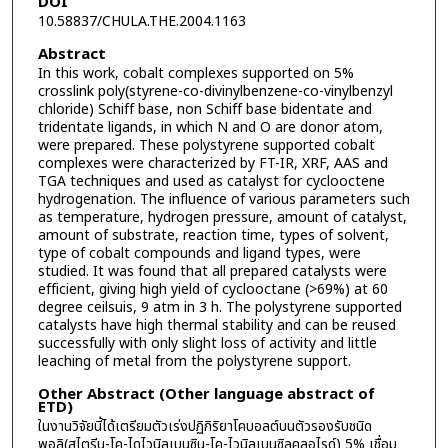
DOI
10.58837/CHULA.THE.2004.1163
Abstract
In this work, cobalt complexes supported on 5%
crosslink poly(styrene-co-divinylbenzene-co-vinylbenzyl
chloride) Schiff base, non Schiff base bidentate and
tridentate ligands, in which N and O are donor atom,
were prepared. These polystyrene supported cobalt
complexes were characterized by FT-IR, XRF, AAS and
TGA techniques and used as catalyst for cyclooctene
hydrogenation. The influence of various parameters such
as temperature, hydrogen pressure, amount of catalyst,
amount of substrate, reaction time, types of solvent,
type of cobalt compounds and ligand types, were
studied. It was found that all prepared catalysts were
efficient, giving high yield of cyclooctane (>69%) at 60
degree ceilsuis, 9 atm in 3 h. The polystyrene supported
catalysts have high thermal stability and can be reused
successfully with only slight loss of activity and little
leaching of metal from the polystyrene support.
Other Abstract (Other language abstract of
ETD)
ในงานวิจัยนี้ได้เตรียมตัวเร่งปฏิกิริยาโคบอลต์บนตัวรองรับชนิด
พอลิ(สไตรีน-โค-ไดไวนิลเบนซิน-โค-ไวนิลเบนซิลคลอไรด์) 5% เชื่อม