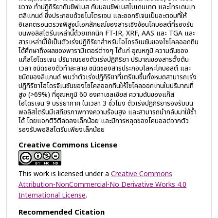
ขวาง ทำปฏิกิริยากับชิฟเบส กับนอนชิฟเบสไบเดนเทต และไทรเดนเท
ตลิแกนด์ ซึ่งประกอบด้วยไนโตรเจน และออกซิเจนเป็นอะตอมที่ให้
อิเลคตรอนตรวจพิสูจน์เอกลักษณ์ของสารเชิงซ้อนโคบอลต์ที่รองรับ
บนพอลิสไตรีนเหล่านี้ด้วยเทคนิค FT-IR, XRF, AAS และ TGA และ
สารเหล่านี้ใช้เป็นตัวเร่งปฏิกิริยาสำหรับไอโดรจิเนชันของไซโคลออกทีน
ได้ศึกษาถึงผลของพารามิเตอร์ต่างๆ ได้แก่ อุณหภูมิ ความดันของ
แก๊สไฮโดรเจน ปริมาณของตัวเร่งปฏิกิริยา ปริมาณของสารตั้งต้น
เวลา ชนิดของตัวทำละลาย ชนิดของสารประกอบโลหะโคบอลต์ และ
ชนิดของลิแกนด์ พบว่าตัวเร่งปฏิกิริยาที่เตรียมขึ้นทั้งหมดสามารถเร่ง
ปฏิกิริยาไฮโดรจิเนชันของไซโคลออกทีนให้ไซโคลออกเทนในปริมาณที่
สูง (>69%) ที่อุณหภูมิ 60 องศาเซลเซียส ความดันของแก๊ส
ไฮโดรเจน 9 บรรยากาศ ในเวลา 3 ชั่วโมง ตัวเร่งปฏิกิริยารองรับบน
พอลิสไตรีนมีเสถียรภาพทางความร้อนสูง และสามารถนำกลับมาใช้ซ้ำ
ได้ โดยแอกติวิตีลดลงเล็กน้อย และมีการหลุดของโคบอลต์จากตัว
รองรับพอลิสไตรีนเพียงเล็กน้อย
Creative Commons License
This work is licensed under a
Creative Commons
Attribution-NonCommercial-No Derivative Works 4.0
International License
.
Recommended Citation