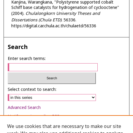
Kanjina, Warangkana, "Polystyrene supported cobalt
Schiff base catalysts for hydrogenation of cyclooctene"
(2004).
Chulalongkorn University Theses and
Dissertations (Chula ETD)
. 56336.
https://digital.car.chula.ac.th/chulaetd/56336
Search
Enter search terms:
Select context to search:
Advanced Search
Notify me via email or
RSS
We use cookies that are necessary to make our site
Browse