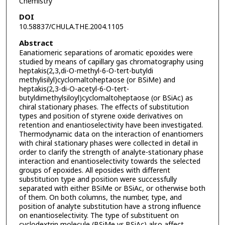
Chemistry
DOI
10.58837/CHULA.THE.2004.1105
Abstract
Eanatiomeric separations of aromatic epoxides were
studied by means of capillary gas chromatography using
heptakis(2,3,di-O-methyl-6-O-tert-butyldi
methylisilyl)cyclomaltoheptaose (or BSiMe) and
heptakis(2,3-di-O-acetyl-6-O-tert-
butyldimethylsiloyl)cyclomaltoheptaose (or BSiAc) as
chiral stationary phases. The effects of substitution
types and position of styrene oxide derivatives on
retention and enantioselectivity have been investigated.
Thermodynamic data on the interaction of enantiomers
with chiral stationary phases were collected in detail in
order to clarify the strength of analyte-stationary phase
interaction and enantioselectivity towards the selected
groups of epoxides. All eposides with different
substitution type and position were successfully
separated with either BSiMe or BSiAc, or otherwise both
of them. On both columns, the number, type, and
position of analyte substitution have a strong influence
on enantioselectivity. The type of substituent on
cyclodextrin molecule (BSiMe vs.BSiAc) also affect