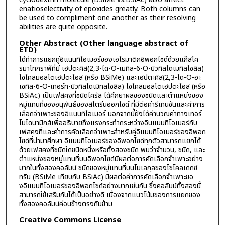
enatioselectivity of epoxides greatly. Both columns can
be used to compliment one another as their resolving
abilities are quite opposite.
Other Abstract (Other language abstract of
ETD)
ได้ทำการแยกคู่อิแนนทิโอเมอร์ของเอโรมาติกอิพอกไซด์ด้วยแก๊สโค
รมาโทกราฟีที่มี เฮปตะคิส(2,3-ได-O-เมทิล-6-O-บิวทิลไดเมทิลไซลิล)
ไซโคลมอลโตเฮปตะโอส (หรือ BSiMe) และเฮปตะคิส(2,3-ได-O-อะ
เซทิล-6-O-เทอร์ท-บิวทิลไดเมิทลไซลิล) ไซโคลมอลโตเฮปตะโอส (หรือ
BSiAc) เป็นเฟสคงที่ชนิดไครัล ได้ศึกษาผลของชนิดและตำแหน่งของ
หมู่แทนที่ของอนุพันธ์ของสไตรีนออกไซด์ ที่มีต่อค่ารีเทนชันและค่าการ
เลือกจำเพาะของอิแนนทิโอเมอร์ นอกจากนี้ยังได้คำนวณค่าทางเทอร์
โมไดนามิกส์เพื่ออธิบายถึงแรงกระทำกระหว่างอินแนนทิโอเมอร์กับ
เฟสคงที่และค่าการคัดเลือกจำเพาะสำหรับคู่อิแนนทิโอเมอร์ของอิพอก
ไซด์ที่นำมาศึกษา อิแนนทิโอเมอร์ของอิพอกไซด์ทุกตัวสามารถแยกได้
ด้วยเฟสคงที่ชนิดใดชนิดหนึ่งหรือทั้งสองชนิด พบว่าจำนวน, ชนิด, และ
ตำแหน่งของหมู่แทนที่บนอิพอกไซด์มีผลต่อการคัดเลือกจำเพาะอย่าง
มากในทั้งสองคอลัมน์ ชนิดของหมู่แทนที่บนโมเลกุลของไซโคลเดกซ์
ทริน (BSiMe เทียบกับ BSiAc) มีผลต่อค่าการคัดเลือกจำเพาะขอ
งอิแนนทิโอเมอร์ของอิพอกไซด์อย่างมากเช่นกัน ซึ่งคอลัมน์ทั้งสองนี้
สามารถใช้เสริมกันได้เป็นอย่างดี เนื่องจากแนวโน้มของการแยกของ
ทั้งสองคอลัมน์ค่อนข้างตรงกันข้าม
Creative Commons License