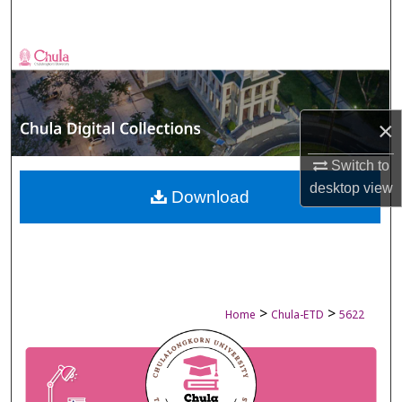
Search
Browse Collections
My Account
×
About
Switch to
desktop
view
Digital Commons Network™
Download
>
>
Home
Chula-ETD
5622