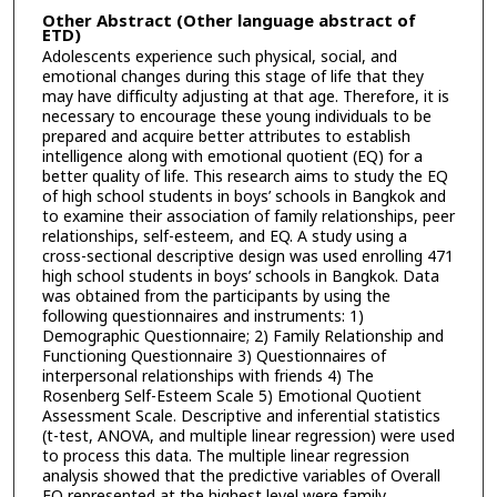
Other Abstract (Other language abstract of
ETD)
Adolescents experience such physical, social, and
emotional changes during this stage of life that they
may have difficulty adjusting at that age. Therefore, it is
necessary to encourage these young individuals to be
prepared and acquire better attributes to establish
intelligence along with emotional quotient (EQ) for a
better quality of life. This research aims to study the EQ
of high school students in boys’ schools in Bangkok and
to examine their association of family relationships, peer
relationships, self-esteem, and EQ. A study using a
cross-sectional descriptive design was used enrolling 471
high school students in boys’ schools in Bangkok. Data
was obtained from the participants by using the
following questionnaires and instruments: 1)
Demographic Questionnaire; 2) Family Relationship and
Functioning Questionnaire 3) Questionnaires of
interpersonal relationships with friends 4) The
Rosenberg Self-Esteem Scale 5) Emotional Quotient
Assessment Scale. Descriptive and inferential statistics
(t-test, ANOVA, and multiple linear regression) were used
to process this data. The multiple linear regression
analysis showed that the predictive variables of Overall
EQ represented at the highest level were family