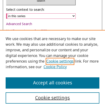
Select context to search:
Advanced Search
Notify me via email or
RSS
We use cookies that are necessary to make our site
Browse
work. We may also use additional cookies to analyze,
Collections
improve, and personalize our content and your
digital experience. You can manage your cookie
Disciplines
preferences using the
Cookie settings
link. For more
Authors
information, see our
Cookie Policy
Author Corner
Author FAQ
Accept all cookies
Cookie settings