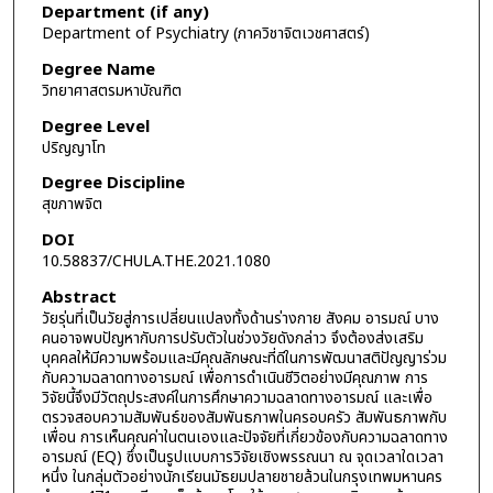
Department (if any)
Department of Psychiatry (ภาควิชาจิตเวชศาสตร์)
Degree Name
วิทยาศาสตรมหาบัณฑิต
Degree Level
ปริญญาโท
Degree Discipline
สุขภาพจิต
DOI
10.58837/CHULA.THE.2021.1080
Abstract
วัยรุ่นที่เป็นวัยสู่การเปลี่ยนแปลงทั้งด้านร่างกาย สังคม อารมณ์ บาง
คนอาจพบปัญหากับการปรับตัวในช่วงวัยดังกล่าว จึงต้องส่งเสริม
บุคคลให้มีความพร้อมและมีคุณลักษณะที่ดีในการพัฒนาสติปัญญาร่วม
กับความฉลาดทางอารมณ์ เพื่อการดำเนินชีวิตอย่างมีคุณภาพ การ
วิจัยนี้จึงมีวัตถุประสงค์ในการศึกษาความฉลาดทางอารมณ์ และเพื่อ
ตรวจสอบความสัมพันธ์ของสัมพันธภาพในครอบครัว สัมพันธภาพกับ
เพื่อน การเห็นคุณค่าในตนเองและปัจจัยที่เกี่ยวข้องกับความฉลาดทาง
อารมณ์ (EQ) ซึ่งเป็นรูปแบบการวิจัยเชิงพรรณนา ณ จุดเวลาใดเวลา
หนึ่ง ในกลุ่มตัวอย่างนักเรียนมัธยมปลายชายล้วนในกรุงเทพมหานคร